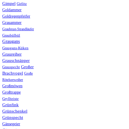
Gimpel
Girlitz
Goldammer
Goldregenpfeifer
Grauammer
Graubrust-Strandläufer
Graubülbül
Graugans
Graugans-Küken
Graureiher
Grauschnäpper
Großer
Grauspecht
Brachvogel
Große
Rötelseeweiher
Großmöwen
Großtrappe
Gryllteiste
Grünfink
Grünschenkel
Grünspecht
Gänsegeier