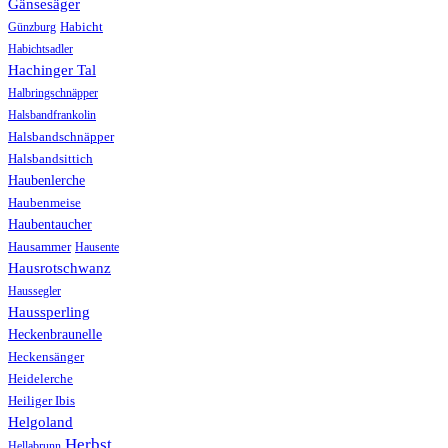
Gänsesäger
Günzburg
Habicht
Habichtsadler
Hachinger Tal
Halbringschnäpper
Halsbandfrankolin
Halsbandschnäpper
Halsbandsittich
Haubenlerche
Haubenmeise
Haubentaucher
Hausammer
Hausente
Hausrotschwanz
Haussegler
Haussperling
Heckenbraunelle
Heckensänger
Heidelerche
Heiliger Ibis
Helgoland
Herbst
Hellabrunn