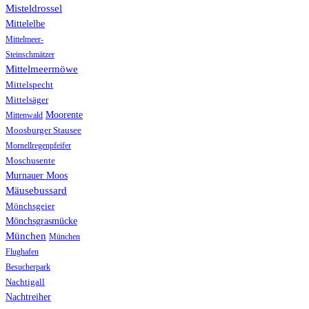
Misteldrossel
Mittelelbe
Mittelmeer-
Steinschmätzer
Mittelmeermöwe
Mittelspecht
Mittelsäger
Moorente
Mittenwald
Moosburger Stausee
Mornellregenpfeifer
Moschusente
Murnauer Moos
Mäusebussard
Mönchsgeier
Mönchsgrasmücke
München
München
Flughafen
Besucherpark
Nachtigall
Nachtreiher