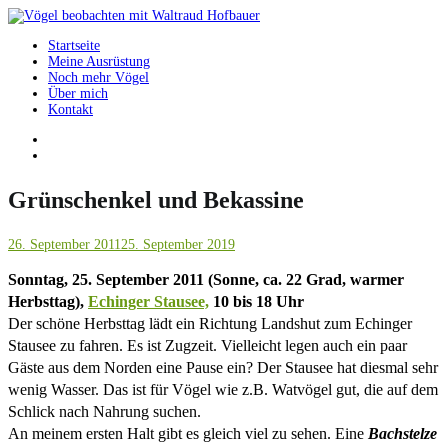
Springe
zum
Startseite
Inhalt
Vögel beobachten mit Waltraud Hofbauer
Meine Ausrüstung
Noch mehr Vögel
Über mich
Kontakt
Grünschenkel und Bekassine
26. September 2011
25. September 2019
Sonntag, 25. September 2011 (Sonne, ca. 22 Grad, warmer
Herbsttag),
Echinger Stausee,
10 bis 18 Uhr
Der schöne Herbsttag lädt ein Richtung Landshut zum Echinger
Stausee zu fahren. Es ist Zugzeit. Vielleicht legen auch ein paar
Gäste aus dem Norden eine Pause ein? Der Stausee hat diesmal sehr
wenig Wasser. Das ist für Vögel wie z.B. Watvögel gut, die auf dem
Schlick nach Nahrung suchen.
An meinem ersten Halt gibt es gleich viel zu sehen. Eine
Bachstelze