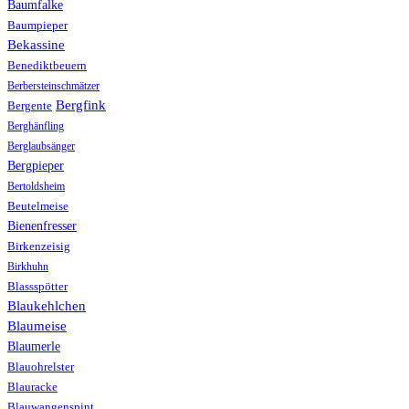
Baumfalke
Baumpieper
Bekassine
Benediktbeuern
Berbersteinschmätzer
Bergfink
Bergente
Berghänfling
Berglaubsänger
Bergpieper
Bertoldsheim
Beutelmeise
Bienenfresser
Birkenzeisig
Birkhuhn
Blassspötter
Blaukehlchen
Blaumeise
Blaumerle
Blauohrelster
Blauracke
Blauwangenspint