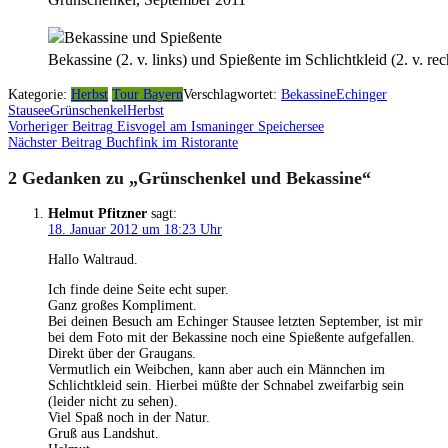
Bekassine (2. v. links) und Spießente im Schlichtkleid (2. v. re
Kategorie:
Herbst
Tour Bayern
Verschlagwortet:
Bekassine
Echinger
Stausee
Grünschenkel
Herbst
Vorheriger Beitrag
Eisvogel am Ismaninger Speichersee
Beitragsnavigation
Nächster Beitrag
Buchfink im Ristorante
2 Gedanken zu „
Grünschenkel und Bekassine
“
Helmut Pfitzner
sagt:
18. Januar 2012 um 18:23 Uhr
Hallo Waltraud.
Ich finde deine Seite echt super.
Ganz großes Kompliment.
Bei deinen Besuch am Echinger Stausee letzten September, ist mir
bei dem Foto mit der Bekassine noch eine Spießente aufgefallen.
Direkt über der Graugans.
Vermutlich ein Weibchen, kann aber auch ein Männchen im
Schlichtkleid sein. Hierbei müßte der Schnabel zweifarbig sein
(leider nicht zu sehen).
Viel Spaß noch in der Natur.
Gruß aus Landshut.