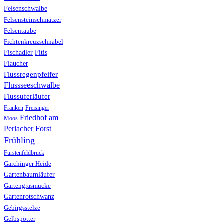
Felsenschwalbe
Felsensteinschmätzer
Felsentaube
Fichtenkreuzschnabel
Fischadler
Fitis
Flaucher
Flussregenpfeifer
Flussseeschwalbe
Flussuferläufer
Franken
Freisinger
Friedhof am
Moos
Perlacher Forst
Frühling
Fürstenfeldbruck
Garchinger Heide
Gartenbaumläufer
Gartengrasmücke
Gartenrotschwanz
Gebirgsstelze
Gelbspötter