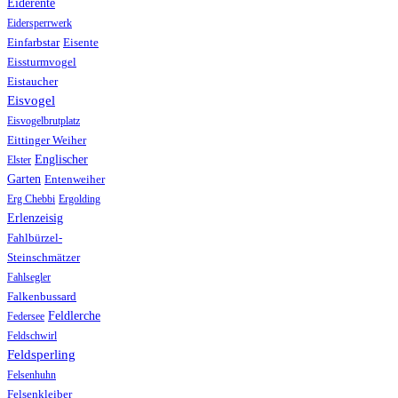
Eiderente
Eidersperrwerk
Einfarbstar
Eisente
Eissturmvogel
Eistaucher
Eisvogel
Eisvogelbrutplatz
Eittinger Weiher
Englischer
Elster
Garten
Entenweiher
Erg Chebbi
Ergolding
Erlenzeisig
Fahlbürzel-
Steinschmätzer
Fahlsegler
Falkenbussard
Feldlerche
Federsee
Feldschwirl
Feldsperling
Felsenhuhn
Felsenkleiber