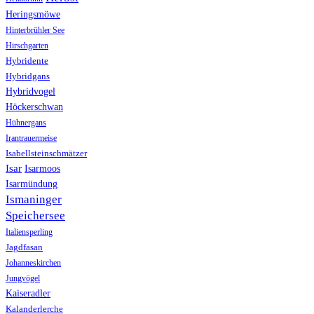
Heringsmöwe
Hinterbrühler See
Hirschgarten
Hybridente
Hybridgans
Hybridvogel
Höckerschwan
Hühnergans
Irantrauermeise
Isabellsteinschmätzer
Isar
Isarmoos
Isarmündung
Ismaninger
Speichersee
Italiensperling
Jagdfasan
Johanneskirchen
Jungvögel
Kaiseradler
Kalanderlerche