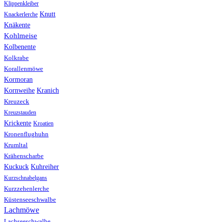
Klippenkleiber
Knutt
Knackerlerche
Knäkente
Kohlmeise
Kolbenente
Kolkrabe
Korallenmöwe
Kormoran
Kranich
Kornweihe
Kreuzeck
Kreuzstauden
Krickente
Kroatien
Kronenflughuhn
Krumltal
Krähenscharbe
Kuhreiher
Kuckuck
Kurzschnabelgans
Kurzzehenlerche
Küstenseeschwalbe
Lachmöwe
Lachseeschwalbe