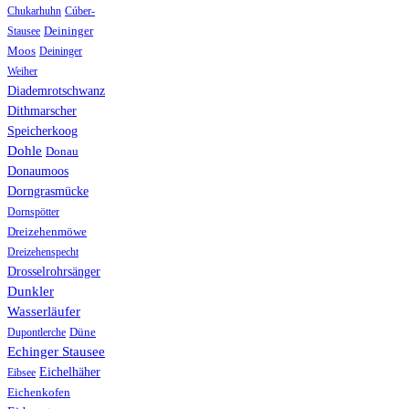
Chukarhuhn
Cúber-
Stausee
Deininger
Moos
Deininger
Weiher
Diademrotschwanz
Dithmarscher
Speicherkoog
Dohle
Donau
Donaumoos
Dorngrasmücke
Dornspötter
Dreizehenmöwe
Dreizehenspecht
Drosselrohrsänger
Dunkler
Wasserläufer
Düne
Dupontlerche
Echinger Stausee
Eichelhäher
Eibsee
Eichenkofen