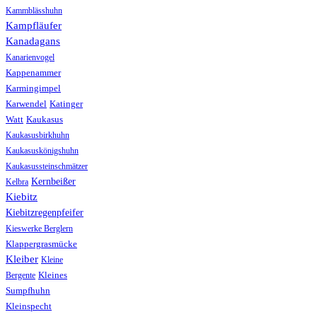
Kammblässhuhn
Kampfläufer
Kanadagans
Kanarienvogel
Kappenammer
Karmingimpel
Karwendel
Katinger
Watt
Kaukasus
Kaukasusbirkhuhn
Kaukasuskönigshuhn
Kaukasussteinschmätzer
Kernbeißer
Kelbra
Kiebitz
Kiebitzregenpfeifer
Kieswerke Berglern
Klappergrasmücke
Kleiber
Kleine
Bergente
Kleines
Sumpfhuhn
Kleinspecht