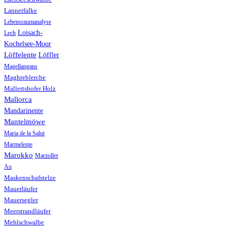
Lannerfalke
Lebensraumanalyse
Loisach-
Lech
Kochelsee-Moor
Löffelente
Löffler
Magellangans
Maghreblerche
Mallertshofer Holz
Mallorca
Mandarinente
Mantelmöwe
Maria de la Salut
Marmelente
Marokko
Marzoller
Au
Maskenschafstelze
Mauerläufer
Mauersegler
Meerstrandläufer
Mehlschwalbe