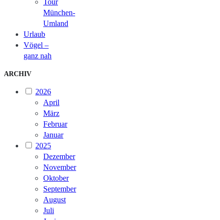
Tour
München-
Umland
Urlaub
Vögel –
ganz nah
ARCHIV
2026
April
März
Februar
Januar
2025
Dezember
November
Oktober
September
August
Juli