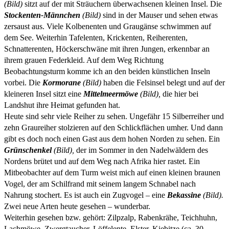
(Bild)
sitzt auf der mit Sträuchern überwachsenen kleinen Insel. Die
Stockenten-Männchen
(Bild)
sind in der Mauser und sehen etwas
zersaust aus. Viele Kolbenenten und Graugänse schwimmen auf
dem See. Weiterhin Tafelenten, Krickenten, Reiherenten,
Schnatterenten, Höckerschwäne mit ihren Jungen, erkennbar an
ihrem grauen Federkleid. Auf dem Weg Richtung
Beobachtungsturm komme ich an den beiden künstlichen Inseln
vorbei. Die
Kormorane
(Bild)
haben die Felsinsel belegt und auf der
kleineren Insel sitzt eine
Mittelmeermöwe
(Bild),
die hier bei
Landshut ihre Heimat gefunden hat.
Heute sind sehr viele Reiher zu sehen. Ungefähr 15 Silberreiher und
zehn Graureiher stolzieren auf den Schlickflächen umher. Und dann
gibt es doch noch einen Gast aus dem hohen Norden zu sehen. Ein
Grünschenkel
(Bild),
der im Sommer in den Nadelwäldern des
Nordens brütet und auf dem Weg nach Afrika hier rastet. Ein
Mitbeobachter auf dem Turm weist mich auf einen kleinen braunen
Vogel, der am Schilfrand mit seinem langem Schnabel nach
Nahrung stochert. Es ist auch ein Zugvogel – eine
Bekassine
(Bild).
Zwei neue Arten heute gesehen – wunderbar.
Weiterhin gesehen bzw. gehört: Zilpzalp, Rabenkrähe, Teichhuhn,
Lachmöwe, Zwergtaucher, Löffelente, Elster, Kiebitze (ca. 30