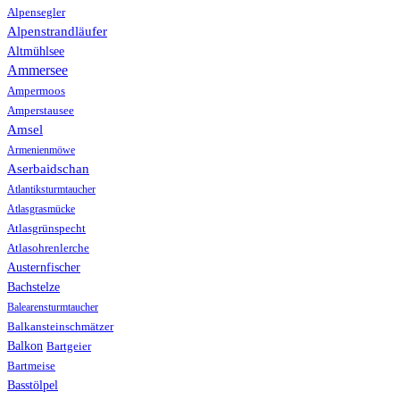
Alpensegler
Alpenstrandläufer
Altmühlsee
Ammersee
Ampermoos
Amperstausee
Amsel
Armenienmöwe
Aserbaidschan
Atlantiksturmtaucher
Atlasgrasmücke
Atlasgrünspecht
Atlasohrenlerche
Austernfischer
Bachstelze
Balearensturmtaucher
Balkansteinschmätzer
Balkon
Bartgeier
Bartmeise
Basstölpel