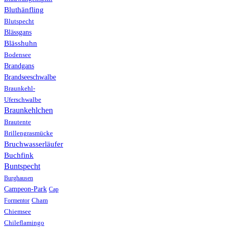
Bluthänfling
Blutspecht
Blässgans
Blässhuhn
Bodensee
Brandgans
Brandseeschwalbe
Braunkehl-
Uferschwalbe
Braunkehlchen
Brautente
Brillengrasmücke
Bruchwasserläufer
Buchfink
Buntspecht
Burghausen
Campeon-Park
Cap
Formentor
Cham
Chiemsee
Chileflamingo