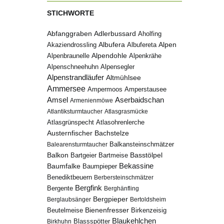
STICHWORTE
Abfanggraben
Adlerbussard
Aholfing
Albufera
Alpen
Albufereta
Akaziendrossling
Alpenbraunelle
Alpendohle
Alpenkrähe
Alpenschneehuhn
Alpensegler
Alpenstrandläufer
Altmühlsee
Ammersee
Ampermoos
Amperstausee
Amsel
Aserbaidschan
Armenienmöwe
Atlantiksturmtaucher
Atlasgrasmücke
Atlasgrünspecht
Atlasohrenlerche
Austernfischer
Bachstelze
Balkansteinschmätzer
Balearensturmtaucher
Balkon
Basstölpel
Bartgeier
Bartmeise
Bekassine
Baumfalke
Baumpieper
Benediktbeuern
Berbersteinschmätzer
Bergfink
Bergente
Berghänfling
Bergpieper
Berglaubsänger
Bertoldsheim
Bienenfresser
Beutelmeise
Birkenzeisig
Blaukehlchen
Birkhuhn
Blassspötter