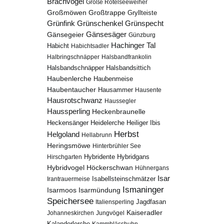
Brachvogel
Große Rötelseeweiher
Großmöwen
Großtrappe
Gryllteiste
Grünfink
Grünschenkel
Grünspecht
Gänsesäger
Gänsegeier
Günzburg
Hachinger Tal
Habicht
Habichtsadler
Halbringschnäpper
Halsbandfrankolin
Halsbandschnäpper
Halsbandsittich
Haubenlerche
Haubenmeise
Haubentaucher
Hausammer
Hausente
Hausrotschwanz
Haussegler
Haussperling
Heckenbraunelle
Heidelerche
Heiliger Ibis
Heckensänger
Herbst
Helgoland
Hellabrunn
Heringsmöwe
Hinterbrühler See
Hybridgans
Hirschgarten
Hybridente
Höckerschwan
Hybridvogel
Hühnergans
Isar
Isabellsteinschmätzer
Irantrauermeise
Ismaninger
Isarmündung
Isarmoos
Speichersee
Italiensperling
Jagdfasan
Kaiseradler
Johanneskirchen
Jungvögel