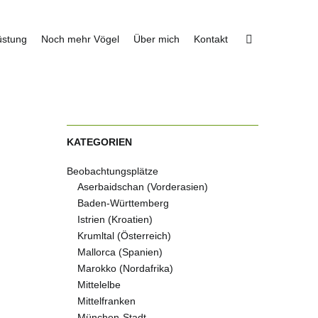
üstung
Noch mehr Vögel
Über mich
Kontakt
KATEGORIEN
Beobachtungsplätze
Aserbaidschan (Vorderasien)
Baden-Württemberg
Istrien (Kroatien)
Krumltal (Österreich)
Mallorca (Spanien)
Marokko (Nordafrika)
Mittelelbe
Mittelfranken
München-Stadt