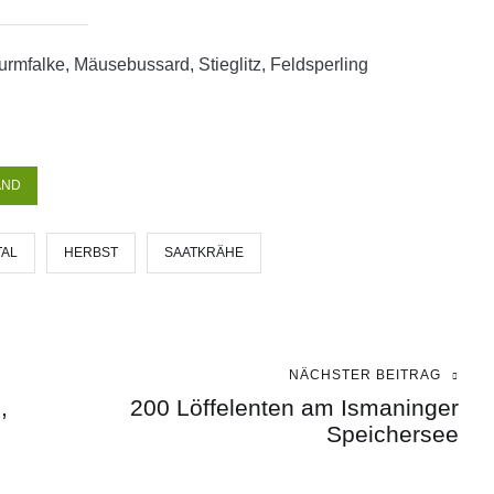
rmfalke, Mäusebussard, Stieglitz, Feldsperling
AND
TAL
HERBST
SAATKRÄHE
NÄCHSTER BEITRAG
,
200 Löffelenten am Ismaninger
Speichersee