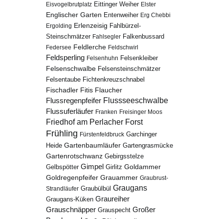
Eisvogelbrutplatz
Eittinger Weiher
Elster
Englischer Garten
Entenweiher
Erg Chebbi
Erlenzeisig
Fahlbürzel-
Ergolding
Steinschmätzer
Fahlsegler
Falkenbussard
Feldlerche
Federsee
Feldschwirl
Feldsperling
Felsenhuhn
Felsenkleiber
Felsenschwalbe
Felsensteinschmätzer
Fichtenkreuzschnabel
Felsentaube
Fischadler
Fitis
Flaucher
Flussregenpfeifer
Flussseeschwalbe
Flussuferläufer
Franken
Freisinger Moos
Friedhof am Perlacher Forst
Frühling
Garchinger
Fürstenfeldbruck
Gartenbaumläufer
Heide
Gartengrasmücke
Gartenrotschwanz
Gebirgsstelze
Gimpel
Goldammer
Gelbspötter
Girlitz
Goldregenpfeifer
Grauammer
Graubrust-
Graugans
Graubülbül
Strandläufer
Graureiher
Graugans-Küken
Grauschnäpper
Großer
Grauspecht