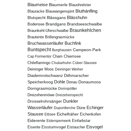
Blaumeise
Blaumerle
Blauohrelster
Bluthänfling
Blauracke
Blauwangenspint
Blässhuhn
Blutspecht
Blässgans
Brandseeschwalbe
Brandgans
Bodensee
Braunkehlchen
Braunkehl-Uferschwalbe
Brillengrasmücke
Brautente
Bruchwasserläufer
Buchfink
Buntspecht
Campeon-Park
Burghausen
Chiemsee
Cap Formentor
Cham
Chileflamingo
Chukarhuhn
Cúber-Stausee
Deininger Moos
Deininger Weiher
Diademrotschwanz
Dithmarscher
Dohle
Speicherkoog
Donau
Donaumoos
Dorngrasmücke
Dornspötter
Dreizehenmöwe
Dreizehenspecht
Drosselrohrsänger
Dunkler
Echinger
Wasserläufer
Düne
Dupontlerche
Stausee
Eichelhäher
Eichenkofen
Eibsee
Eiderente
Eidersperrwerk
Einfarbstar
Eisvogel
Eistaucher
Eisente
Eissturmvogel