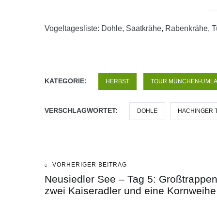
Vogeltagesliste: Dohle, Saatkrähe, Rabenkrähe, Tu
KATEGORIE:
HERBST
TOUR MÜNCHEN-UML
VERSCHLAGWORTET:
DOHLE
HACHINGER 
VORHERIGER BEITRAG
Beitragsnavigation
Neusiedler See – Tag 5: Großtrappen
zwei Kaiseradler und eine Kornweihe