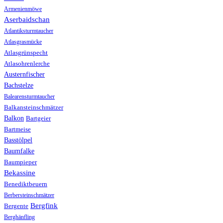
Armenienmöwe
Aserbaidschan
Atlantiksturmtaucher
Atlasgrasmücke
Atlasgrünspecht
Atlasohrenlerche
Austernfischer
Bachstelze
Balearensturmtaucher
Balkansteinschmätzer
Balkon
Bartgeier
Bartmeise
Basstölpel
Baumfalke
Baumpieper
Bekassine
Benediktbeuern
Berbersteinschmätzer
Bergfink
Bergente
Berghänfling