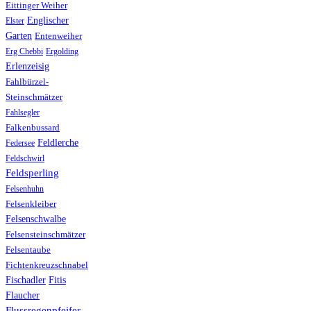
Eittinger Weiher
Englischer
Elster
Garten
Entenweiher
Erg Chebbi
Ergolding
Erlenzeisig
Fahlbürzel-
Steinschmätzer
Fahlsegler
Falkenbussard
Feldlerche
Federsee
Feldschwirl
Feldsperling
Felsenhuhn
Felsenkleiber
Felsenschwalbe
Felsensteinschmätzer
Felsentaube
Fichtenkreuzschnabel
Fischadler
Fitis
Flaucher
Flussregenpfeifer