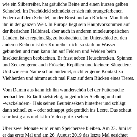
wie ein Silberreiher, hat gräuliche Beine und einen kurzen gelben
Schnabel. Im Prachtkleid schmückt er sich mit orangefarbenen
Federn auf dem Scheitel, an der Brust und am Rücken. Man findet
ihn in der ganzen Welt. In Europa liegt sein Hauptvorkommen auf
der iberischen Halbinsel, aber auch in anderen mitteleuropäischen
Ländern ist er regelmäßig zu beobachten. Im Unterschied zu den
anderen Reihern ist der Kuhreiher nicht so stark an Wasser
gebunden und man kann ihn auf Feldern und Weiden beim
Insektenfangen beobachten. Er frisst neben Heuschrecken, Spinnen
und Zecken gerne auch Frösche, Reptilien und kleinere Säugetiere.
Und wie sein Name schon andeutet, sucht er gerne Kontakt zu
Viehherden und nimmt auch mal Platz auf dem Rücken eines Tieres.
Vom Damm aus kann ich ihn wunderschön bei der Futtersuche
beobachten. Er läuft zielstrebig, in geduckter Stellung und mit
»wackelndem« Hals seinen Beuteinsekten hinterher und schlägt
dann schnell zu – oder schnappt gelegentlich ins Leere. Das schaut
sehr lustig aus und ist im Video gut zu sehen.
Über zwei Monate wird er am Speichersee bleiben. Am 23. Juni ist
er das erste Mal und am 26. August 2019 das letzte Mal gesichtet