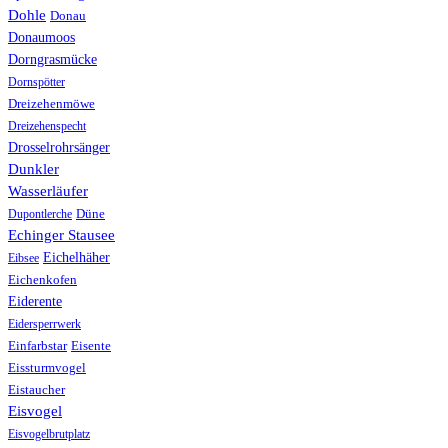
Dohle
Donau
Donaumoos
Dorngrasmücke
Dornspötter
Dreizehenmöwe
Dreizehenspecht
Drosselrohrsänger
Dunkler
Wasserläufer
Düne
Dupontlerche
Echinger Stausee
Eichelhäher
Eibsee
Eichenkofen
Eiderente
Eidersperrwerk
Einfarbstar
Eisente
Eissturmvogel
Eistaucher
Eisvogel
Eisvogelbrutplatz