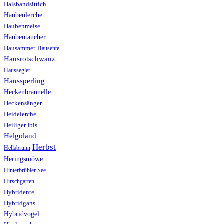
Halsbandsittich
Haubenlerche
Haubenmeise
Haubentaucher
Hausammer
Hausente
Hausrotschwanz
Haussegler
Haussperling
Heckenbraunelle
Heckensänger
Heidelerche
Heiliger Ibis
Helgoland
Herbst
Hellabrunn
Heringsmöwe
Hinterbrühler See
Hirschgarten
Hybridente
Hybridgans
Hybridvogel