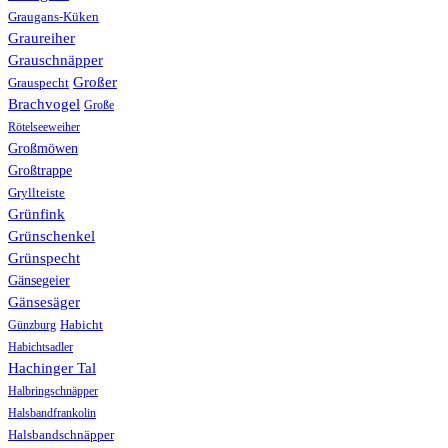
Graugans-Küken
Graureiher
Grauschnäpper
Großer
Grauspecht
Brachvogel
Große
Rötelseeweiher
Großmöwen
Großtrappe
Gryllteiste
Grünfink
Grünschenkel
Grünspecht
Gänsegeier
Gänsesäger
Günzburg
Habicht
Habichtsadler
Hachinger Tal
Halbringschnäpper
Halsbandfrankolin
Halsbandschnäpper