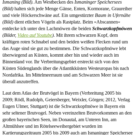
Ismaning (Bild)
. Am Westbecken des
Ismaninger Speichersees
(Bild)
halten sich jede Menge Gänse, Enten, Kormorane, Graureiher
und viele Höckerschwäne auf. Ein umgestürzter
Baum in Ufernähe
(Bild)
dient etlichen Vögeln als Rastplatz. Beim »Abscannen«
entdecke ich unter den Lachmöwen die beiden
Schwarzkopfmöwen
(Bilder,
Video auf Youtube
).
Mit ihrem schwarzen Kopf, dem
kräftigen roten Schnabel und den beiden weißen Flecken rund um
das Auge sind sie gut zu bestimmen. Die Schwarzkopfmöwe lebt
überwiegend an Küsten, kommt aber hin und wieder auch im
Binnenland vor. Ihr Verbreitungsgebiet erstreckt sich von den
Küsten Südenglands über die Atlantikküsten Westeuropas bis nach
Nordafrika. Im Mittelmeerraum und am Schwarzen Meer ist sie
überall anzutreffen.
Laut dem Atlas der Brutvögel in Bayern (Verbreitung 2005 bis
2009; Rödl, Rudolph, Geiersberger, Weixler, Görgen; 2012, Verlag
Eugen Ulmer, Stuttgart) ist die Schwarzkopfmöwe in Bayern ein
sehr seltener Brutvogel. Neben vereinzelten Brutvorkommen an den
großen bayerischen Seen, im Donautal, am Unteren Inn, am
Altmühlsee und im Rötelseeweihergebiet wurden im
Kartierungszeitraum 2005 bis 2009 auch am Ismaninger Speichersee