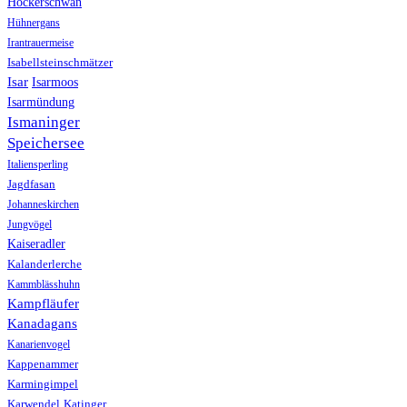
Höckerschwan
Hühnergans
Irantrauermeise
Isabellsteinschmätzer
Isar
Isarmoos
Isarmündung
Ismaninger
Speichersee
Italiensperling
Jagdfasan
Johanneskirchen
Jungvögel
Kaiseradler
Kalanderlerche
Kammblässhuhn
Kampfläufer
Kanadagans
Kanarienvogel
Kappenammer
Karmingimpel
Karwendel
Katinger