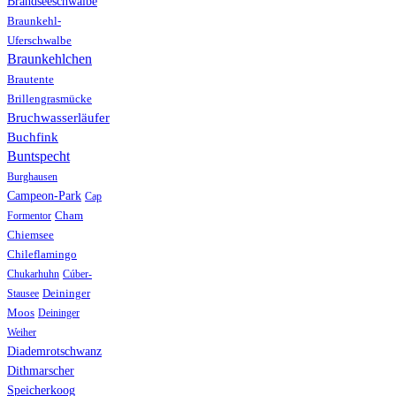
Brandseeschwalbe
Braunkehl-
Uferschwalbe
Braunkehlchen
Brautente
Brillengrasmücke
Bruchwasserläufer
Buchfink
Buntspecht
Burghausen
Campeon-Park
Cap
Formentor
Cham
Chiemsee
Chileflamingo
Chukarhuhn
Cúber-
Stausee
Deininger
Moos
Deininger
Weiher
Diademrotschwanz
Dithmarscher
Speicherkoog