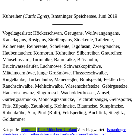
Kuhreiher
(Cattle Egret),
Ismaninger Speichersee, Juni 2019
Vogeltagesliste: Höckerschwan, Graugans, Weißwangengans,
Kanadagans, Rostgans, Streifengans, Stockente, Tafelente,
Kolbenente, Reiherente, Schellente, Jagdfasan, Zwergtaucher,
Haubentaucher, Kormoran, Kuhreiher, Silberreiher, Graureiher,
Mäusebussard, Turmfalke, Baumfalke, Blässhuhn,
Bruchwasserläufer, Lachmöwe, Schwarzkopfmöwe,
Mittelmeermöwe, junge Großmöwe, Flussseeschwalbe,
Ringeltaube, Türkentaube, Mauersegler, Buntspecht, Feldlerche,
Rauchschwalbe, Mehlschwalbe, Wiesenschafstelze, Gebirgsstelze,
Hausrotschwanz, Singdrossel, Wacholderdrossel, Amsel,
Gartengrasmücke, Mönchsgrasmücke, Teichrohrsänger, Gelbspötter,
Fitis, Zilpzalp, Zaunkönig, Kohlmeise, Blaumeise, Sumpfmeise,
Rabenkrähe, Star, Pirol (Rufe), Feldsperling, Buchfink, Stieglitz,
Goldammer
Kategorie:
Sommer
Tour München-Umland
Verschlagwortet:
Ismaninger
Speichersee
Kuhreiher
Schwarzkopfmöwe
Sommer
Teichrohrsänger