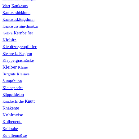
Watt
Kaukasus
Kaukasusbirkhuhn
Kaukasuskönigshuhn
Kaukasussteinschmätzer
Kernbeißer
Kelbra
Kiebitz
Kiebitzregenpfeifer
Kieswerke Berglern
Klappergrasmücke
Kleiber
Kleine
Bergente
Kleines
Sumpfhuhn
Kleinspecht
Klippenkleiber
Knutt
Knackerlerche
Knäkente
Kohlmeise
Kolbenente
Kolkrabe
Korallenmöwe