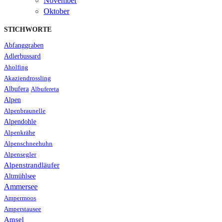
November
Oktober
STICHWORTE
Abfanggraben
Adlerbussard
Aholfing
Akaziendrossling
Albufera
Albufereta
Alpen
Alpenbraunelle
Alpendohle
Alpenkrähe
Alpenschneehuhn
Alpensegler
Alpenstrandläufer
Altmühlsee
Ammersee
Ampermoos
Amperstausee
Amsel