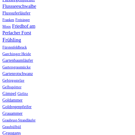
Flussseeschwalbe
Flussuferläufer
Franken
Freisinger
Friedhof am
Moos
Perlacher Forst
Frühling
Fürstenfeldbruck
Garchinger Heide
Gartenbaumläufer
Gartengrasmücke
Gartenrotschwanz
Gebirgsstelze
Gelbspötter
Gimpel
Girlitz
Goldammer
Goldregenpfeifer
Grauammer
Graubrust-Strandläufer
Graubülbül
Graugans