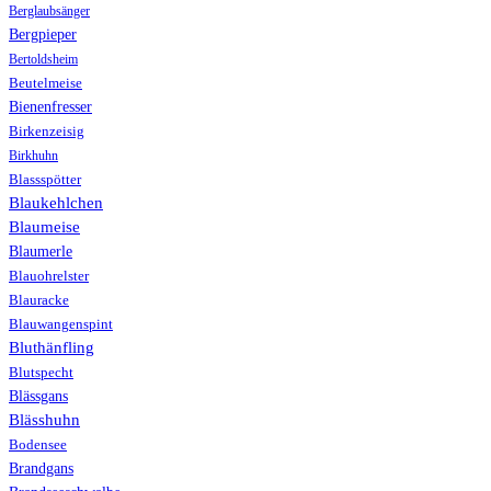
Berglaubsänger
Bergpieper
Bertoldsheim
Beutelmeise
Bienenfresser
Birkenzeisig
Birkhuhn
Blassspötter
Blaukehlchen
Blaumeise
Blaumerle
Blauohrelster
Blauracke
Blauwangenspint
Bluthänfling
Blutspecht
Blässgans
Blässhuhn
Bodensee
Brandgans