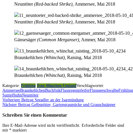
Neuntöter
(Red-backed Shrike),
Ammersee, Mai 2018
Neuntöter
(Red-backed Shrike),
Ammersee, Mai 2018
Gänsesäger
(Common Merganser),
Ammer, Mai 2018
Braunkehlchen
(Whinchat),
Raising, Mai 2018
Braunkehlchen
(Whinchat),
Raising, Mai 2018
Kategorie:
Frühling
Tour München-Umland
Verschlagwortet:
Ammersee
Braunkehlchen
Buchfink
Flussregenpfeifer
Flussseeschwalbe
Frühling
Sumpfhuhn
Neuntöter
Vorheriger Beitrag
Seeadler an der Isarmündung
Beitragsnavigation
Nächster Beitrag
Gelbspötter, Gartengrasmücke und Grauschnäpper
Schreiben Sie einen Kommentar
Ihre E-Mail-Adresse wird nicht veröffentlicht.
Erforderliche Felder sind
mit
*
markiert