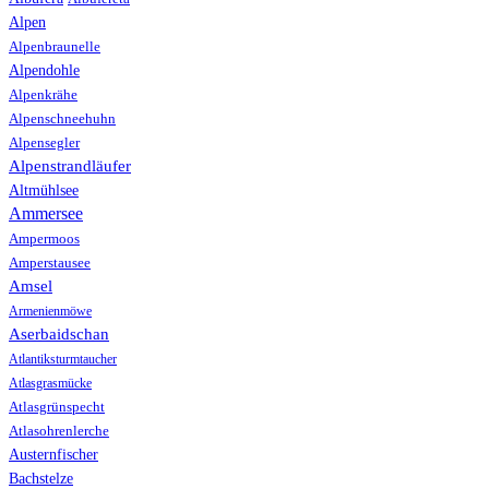
Alpen
Alpenbraunelle
Alpendohle
Alpenkrähe
Alpenschneehuhn
Alpensegler
Alpenstrandläufer
Altmühlsee
Ammersee
Ampermoos
Amperstausee
Amsel
Armenienmöwe
Aserbaidschan
Atlantiksturmtaucher
Atlasgrasmücke
Atlasgrünspecht
Atlasohrenlerche
Austernfischer
Bachstelze