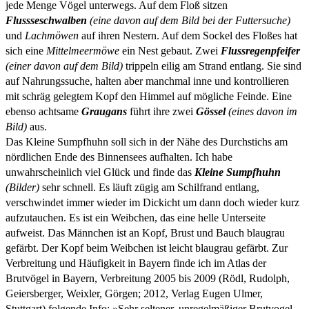
jede Menge Vögel unterwegs. Auf dem Floß sitzen
Flussseschwalben
(eine davon auf dem Bild bei der Futtersuche)
und
Lachmöwen
auf ihren Nestern. Auf dem Sockel des Floßes hat
sich eine
Mittelmeermöwe
ein Nest gebaut. Zwei
Flussregenpfeifer
(einer davon auf dem Bild)
trippeln eilig am Strand entlang. Sie sind
auf Nahrungssuche, halten aber manchmal inne und kontrollieren
mit schräg gelegtem Kopf den Himmel auf mögliche Feinde. Eine
ebenso achtsame
Graugans
führt ihre zwei
Gössel
(eines davon im
Bild)
aus.
Das Kleine Sumpfhuhn soll sich in der Nähe des Durchstichs am
nördlichen Ende des Binnensees aufhalten. Ich habe
unwahrscheinlich viel Glück und finde das
Kleine Sumpfhuhn
(Bilder)
sehr schnell. Es läuft zügig am Schilfrand entlang,
verschwindet immer wieder im Dickicht um dann doch wieder kurz
aufzutauchen. Es ist ein Weibchen, das eine helle Unterseite
aufweist. Das Männchen ist an Kopf, Brust und Bauch blaugrau
gefärbt. Der Kopf beim Weibchen ist leicht blaugrau gefärbt. Zur
Verbreitung und Häufigkeit in Bayern finde ich im Atlas der
Brutvögel in Bayern, Verbreitung 2005 bis 2009 (Rödl, Rudolph,
Geiersberger, Weixler, Görgen; 2012, Verlag Eugen Ulmer,
Stuttgart) folgende Info: »Sehr seltener, unregelmäßiger Brutvogel.