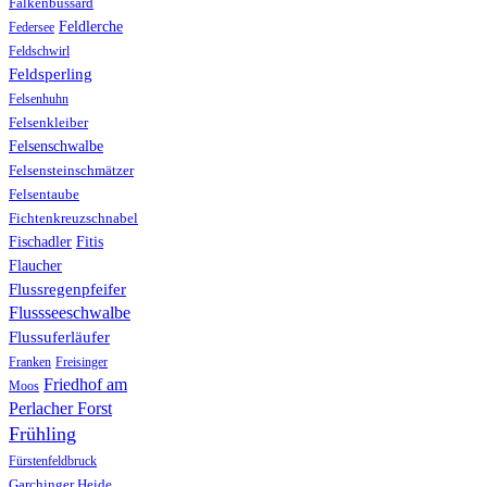
Falkenbussard
Feldlerche
Federsee
Feldschwirl
Feldsperling
Felsenhuhn
Felsenkleiber
Felsenschwalbe
Felsensteinschmätzer
Felsentaube
Fichtenkreuzschnabel
Fischadler
Fitis
Flaucher
Flussregenpfeifer
Flussseeschwalbe
Flussuferläufer
Franken
Freisinger
Friedhof am
Moos
Perlacher Forst
Frühling
Fürstenfeldbruck
Garchinger Heide