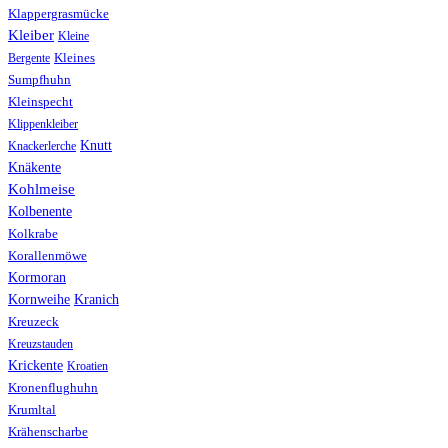
Klappergrasmücke
Kleiber
Kleine
Bergente
Kleines
Sumpfhuhn
Kleinspecht
Klippenkleiber
Knutt
Knackerlerche
Knäkente
Kohlmeise
Kolbenente
Kolkrabe
Korallenmöwe
Kormoran
Kranich
Kornweihe
Kreuzeck
Kreuzstauden
Krickente
Kroatien
Kronenflughuhn
Krumltal
Krähenscharbe