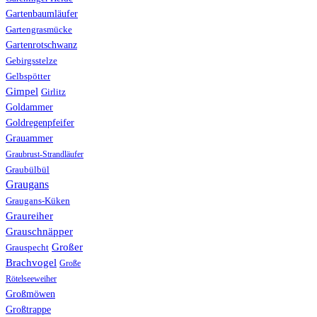
Gartenbaumläufer
Gartengrasmücke
Gartenrotschwanz
Gebirgsstelze
Gelbspötter
Gimpel
Girlitz
Goldammer
Goldregenpfeifer
Grauammer
Graubrust-Strandläufer
Graubülbül
Graugans
Graugans-Küken
Graureiher
Grauschnäpper
Großer
Grauspecht
Brachvogel
Große
Rötelseeweiher
Großmöwen
Großtrappe