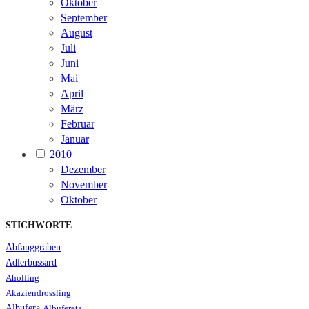
Oktober
September
August
Juli
Juni
Mai
April
März
Februar
Januar
2010
Dezember
November
Oktober
STICHWORTE
Abfanggraben
Adlerbussard
Aholfing
Akaziendrossling
Albufera
Albufereta