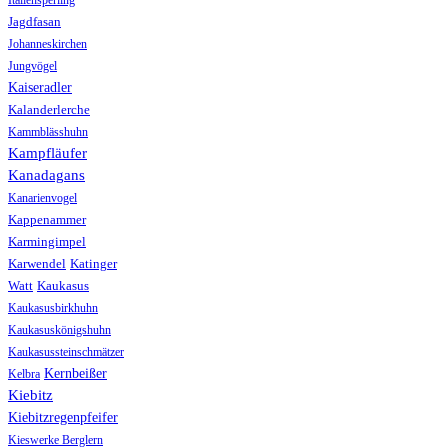
Italiensperling
Jagdfasan
Johanneskirchen
Jungvögel
Kaiseradler
Kalanderlerche
Kammblässhuhn
Kampfläufer
Kanadagans
Kanarienvogel
Kappenammer
Karmingimpel
Karwendel
Katinger
Watt
Kaukasus
Kaukasusbirkhuhn
Kaukasuskönigshuhn
Kaukasussteinschmätzer
Kernbeißer
Kelbra
Kiebitz
Kiebitzregenpfeifer
Kieswerke Berglern