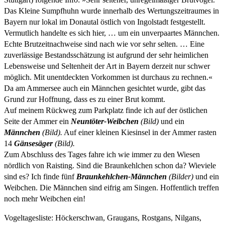
Das Kleine Sumpfhuhn wurde innerhalb des Wertungszeitraumes in
Bayern nur lokal im Donautal östlich von Ingolstadt festgestellt.
Vermutlich handelte es sich hier, … um ein unverpaartes Männchen.
Echte Brutzeitnachweise sind nach wie vor sehr selten. … Eine
zuverlässige Bestandsschätzung ist aufgrund der sehr heimlichen
Lebensweise und Seltenheit der Art in Bayern derzeit nur schwer
möglich. Mit unentdeckten Vorkommen ist durchaus zu rechnen.«
Da am Ammersee auch ein Männchen gesichtet wurde, gibt das
Grund zur Hoffnung, dass es zu einer Brut kommt.
Auf meinem Rückweg zum Parkplatz finde ich auf der östlichen
Seite der Ammer ein
Neuntöter-Weibchen
(Bild)
und ein
Männchen
(Bild).
Auf einer kleinen Kiesinsel in der Ammer rasten
14
Gänsesäger
(Bild).
Zum Abschluss des Tages fahre ich wie immer zu den Wiesen
nördlich von Raisting. Sind die Braunkehlchen schon da? Wieviele
sind es? Ich finde fünf
Braunkehlchen-Männchen
(Bilder)
und ein
Weibchen. Die Männchen sind eifrig am Singen. Hoffentlich treffen
noch mehr Weibchen ein!
Vogeltagesliste: Höckerschwan, Graugans, Rostgans, Nilgans,