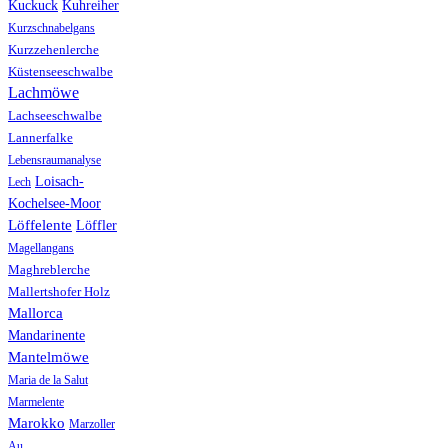
Kuhreiher
Kuckuck
Kurzschnabelgans
Kurzzehenlerche
Küstenseeschwalbe
Lachmöwe
Lachseeschwalbe
Lannerfalke
Lebensraumanalyse
Loisach-
Lech
Kochelsee-Moor
Löffelente
Löffler
Magellangans
Maghreblerche
Mallertshofer Holz
Mallorca
Mandarinente
Mantelmöwe
Maria de la Salut
Marmelente
Marokko
Marzoller
Au