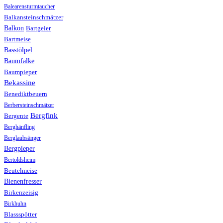
Balearensturmtaucher
Balkansteinschmätzer
Balkon
Bartgeier
Bartmeise
Basstölpel
Baumfalke
Baumpieper
Bekassine
Benediktbeuern
Berbersteinschmätzer
Bergfink
Bergente
Berghänfling
Berglaubsänger
Bergpieper
Bertoldsheim
Beutelmeise
Bienenfresser
Birkenzeisig
Birkhuhn
Blassspötter