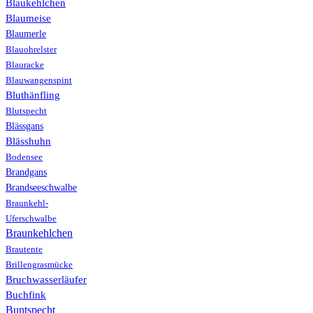
Blaukehlchen
Blaumeise
Blaumerle
Blauohrelster
Blauracke
Blauwangenspint
Bluthänfling
Blutspecht
Blässgans
Blässhuhn
Bodensee
Brandgans
Brandseeschwalbe
Braunkehl-
Uferschwalbe
Braunkehlchen
Brautente
Brillengrasmücke
Bruchwasserläufer
Buchfink
Buntspecht