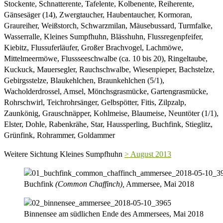
Stockente, Schnatterente, Tafelente, Kolbenente, Reiherente,
Gänsesäger (14), Zwergtaucher, Haubentaucher, Kormoran,
Graureiher, Weißstorch, Schwarzmilan, Mäusebussard, Turmfalke,
Wasserralle, Kleines Sumpfhuhn, Blässhuhn, Flussregenpfeifer,
Kiebitz, Flussuferläufer, Großer Brachvogel, Lachmöwe,
Mittelmeermöwe, Flussseeschwalbe (ca. 10 bis 20), Ringeltaube,
Kuckuck, Mauersegler, Rauchschwalbe, Wiesenpieper, Bachstelze,
Gebirgsstelze, Blaukehlchen, Braunkehlchen (5/1),
Wacholderdrossel, Amsel, Mönchsgrasmücke, Gartengrasmücke,
Rohrschwirl, Teichrohrsänger, Gelbspötter, Fitis, Zilpzalp,
Zaunkönig, Grauschnäpper, Kohlmeise, Blaumeise, Neuntöter (1/1),
Elster, Dohle, Rabenkrähe, Star, Haussperling, Buchfink, Stieglitz,
Grünfink, Rohrammer, Goldammer
Weitere Sichtung Kleines Sumpfhuhn
> August 2013
Buchfink
(Common Chaffinch),
Ammersee, Mai 2018
Binnensee am südlichen Ende des Ammersees, Mai 2018