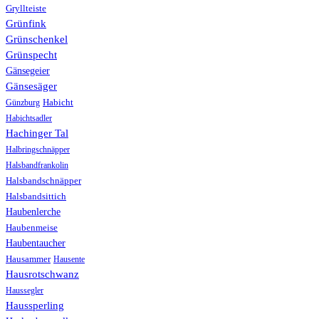
Gryllteiste
Grünfink
Grünschenkel
Grünspecht
Gänsegeier
Gänsesäger
Günzburg
Habicht
Habichtsadler
Hachinger Tal
Halbringschnäpper
Halsbandfrankolin
Halsbandschnäpper
Halsbandsittich
Haubenlerche
Haubenmeise
Haubentaucher
Hausammer
Hausente
Hausrotschwanz
Haussegler
Haussperling