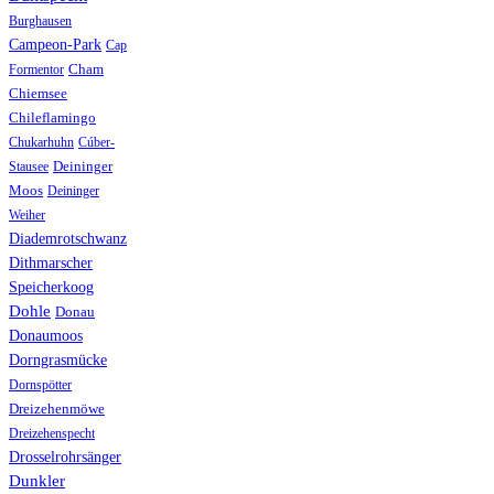
Burghausen
Campeon-Park
Cap
Formentor
Cham
Chiemsee
Chileflamingo
Chukarhuhn
Cúber-
Stausee
Deininger
Moos
Deininger
Weiher
Diademrotschwanz
Dithmarscher
Speicherkoog
Dohle
Donau
Donaumoos
Dorngrasmücke
Dornspötter
Dreizehenmöwe
Dreizehenspecht
Drosselrohrsänger
Dunkler