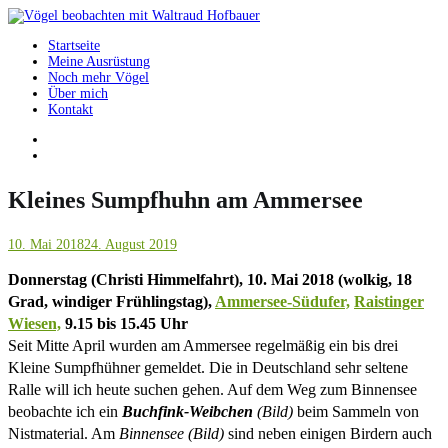
Springe
zum
Startseite
Inhalt
Vögel beobachten mit Waltraud Hofbauer
Meine Ausrüstung
Noch mehr Vögel
Über mich
Kontakt
Kleines Sumpfhuhn am Ammersee
10. Mai 2018
24. August 2019
Donnerstag (Christi Himmelfahrt), 10. Mai 2018 (wolkig, 18
Grad, windiger Frühlingstag),
Ammersee-Südufer,
Raistinger
Wiesen,
9.15 bis 15.45 Uhr
Seit Mitte April wurden am Ammersee regelmäßig ein bis drei
Kleine Sumpfhühner gemeldet. Die in Deutschland sehr seltene
Ralle will ich heute suchen gehen. Auf dem Weg zum Binnensee
beobachte ich ein
Buchfink-Weibchen
(Bild)
beim Sammeln von
Nistmaterial.
Am
Binnensee (Bild)
sind neben einigen Birdern auch