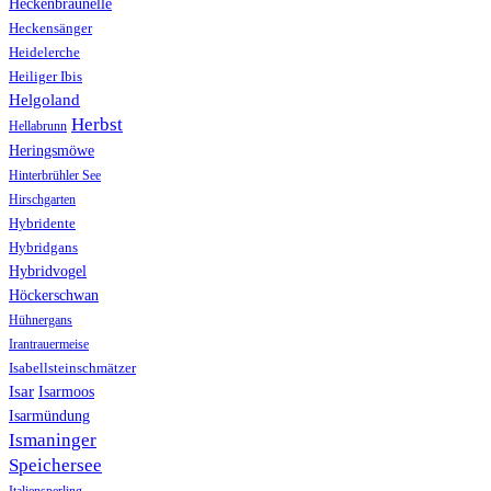
Heckenbraunelle
Heckensänger
Heidelerche
Heiliger Ibis
Helgoland
Herbst
Hellabrunn
Heringsmöwe
Hinterbrühler See
Hirschgarten
Hybridente
Hybridgans
Hybridvogel
Höckerschwan
Hühnergans
Irantrauermeise
Isabellsteinschmätzer
Isar
Isarmoos
Isarmündung
Ismaninger
Speichersee