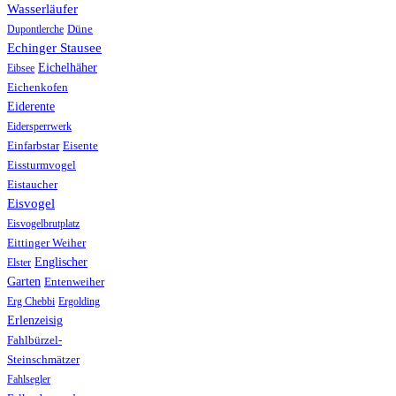
Wasserläufer
Düne
Dupontlerche
Echinger Stausee
Eichelhäher
Eibsee
Eichenkofen
Eiderente
Eidersperrwerk
Einfarbstar
Eisente
Eissturmvogel
Eistaucher
Eisvogel
Eisvogelbrutplatz
Eittinger Weiher
Englischer
Elster
Garten
Entenweiher
Erg Chebbi
Ergolding
Erlenzeisig
Fahlbürzel-
Steinschmätzer
Fahlsegler