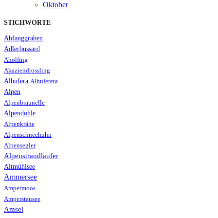
Oktober
STICHWORTE
Abfanggraben
Adlerbussard
Aholfing
Akaziendrossling
Albufera
Albufereta
Alpen
Alpenbraunelle
Alpendohle
Alpenkrähe
Alpenschneehuhn
Alpensegler
Alpenstrandläufer
Altmühlsee
Ammersee
Ampermoos
Amperstausee
Amsel