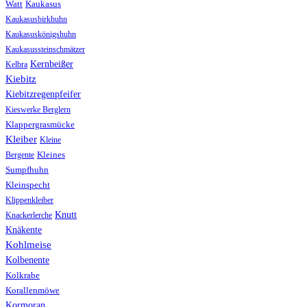
Watt
Kaukasus
Kaukasusbirkhuhn
Kaukasuskönigshuhn
Kaukasussteinschmätzer
Kernbeißer
Kelbra
Kiebitz
Kiebitzregenpfeifer
Kieswerke Berglern
Klappergrasmücke
Kleiber
Kleine
Bergente
Kleines
Sumpfhuhn
Kleinspecht
Klippenkleiber
Knutt
Knackerlerche
Knäkente
Kohlmeise
Kolbenente
Kolkrabe
Korallenmöwe
Kormoran