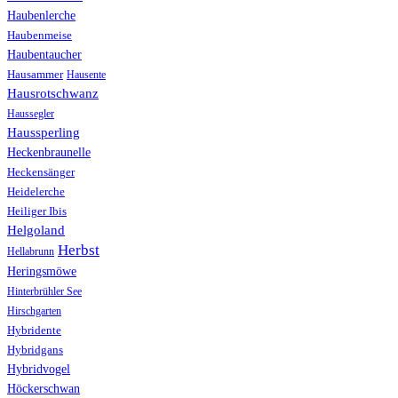
Haubenlerche
Haubenmeise
Haubentaucher
Hausammer
Hausente
Hausrotschwanz
Haussegler
Haussperling
Heckenbraunelle
Heckensänger
Heidelerche
Heiliger Ibis
Helgoland
Herbst
Hellabrunn
Heringsmöwe
Hinterbrühler See
Hirschgarten
Hybridente
Hybridgans
Hybridvogel
Höckerschwan