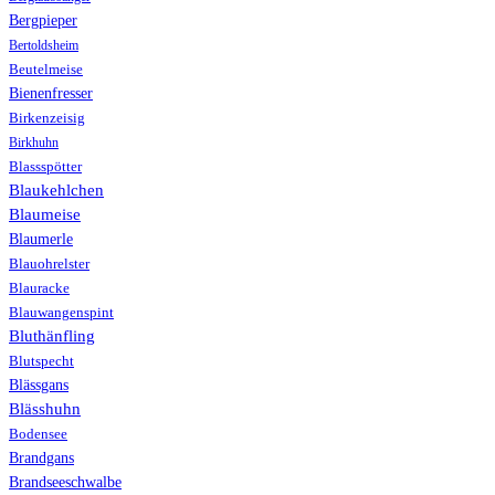
Bergpieper
Bertoldsheim
Beutelmeise
Bienenfresser
Birkenzeisig
Birkhuhn
Blassspötter
Blaukehlchen
Blaumeise
Blaumerle
Blauohrelster
Blauracke
Blauwangenspint
Bluthänfling
Blutspecht
Blässgans
Blässhuhn
Bodensee
Brandgans
Brandseeschwalbe