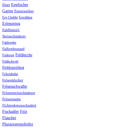
Englischer
Elster
Garten
Entenweiher
Erg Chebbi
Ergolding
Erlenzeisig
Fahlbürzel-
Steinschmätzer
Fahlsegler
Falkenbussard
Feldlerche
Federsee
Feldschwirl
Feldsperling
Felsenhuhn
Felsenkleiber
Felsenschwalbe
Felsensteinschmätzer
Felsentaube
Fichtenkreuzschnabel
Fischadler
Fitis
Flaucher
Flussregenpfeifer