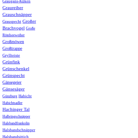
Graugans-Küken
Graureiher
Grauschnäpper
Großer
Grauspecht
Brachvogel
Große
Rötelseeweiher
Großmöwen
Großtrappe
Gryllteiste
Grünfink
Grünschenkel
Grünspecht
Gänsegeier
Gänsesäger
Günzburg
Habicht
Habichtsadler
Hachinger Tal
Halbringschnäpper
Halsbandfrankolin
Halsbandschnäpper
Halsbandsittich