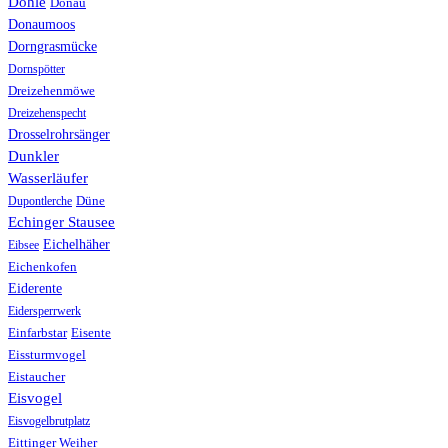
Dohle
Donau
Donaumoos
Dorngrasmücke
Dornspötter
Dreizehenmöwe
Dreizehenspecht
Drosselrohrsänger
Dunkler
Wasserläufer
Düne
Dupontlerche
Echinger Stausee
Eichelhäher
Eibsee
Eichenkofen
Eiderente
Eidersperrwerk
Einfarbstar
Eisente
Eissturmvogel
Eistaucher
Eisvogel
Eisvogelbrutplatz
Eittinger Weiher