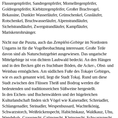
Flussregenpfeifer, Sandregenpfeifer, Mornellregenpfeifer,
Goldregenpfeifer, Kiebitzregenpfeifer, Großer Brachvogel,
Bekassine, Dunkler Wasserläufer, Grünschenkel, Grasläufer,
Rotschenkel, Bruchwasserläufer, Alpenstrandläufer,
Sichelstrandläufer, Zwergstrandläufer, Kampfläufer,
Mariskenrohrsänger.
Nicht nur die Puszta, auch das
Zempléni-Gebirge
im Nordosten
Ungarns ist für die Vogelbeobachtung interessant. Große Teile
davon sind als Naturschutzgebiet ausgewiesen. Das ungarische
Mittelgebirge ist von dichtem Laubwald bedeckt. An den Hängen
und in den Becken gibt es fruchtbare Böden, die Acker-, Obst- und
Weinbau ermöglichen. Am südlichen Fuße des Tokajer Gebirges,
wie es auch genannt wird, liegt die Stadt Tokaj. Rund um diese
Stadt zwischen den Flüssen Theiß und Bodrog werden die
bedeutenden und traditionsreichen Süßweine hergestellt.
In den Eichen- und Buchenwäldern und der hügelreichen
Kulturlandschaft finden sich Vögel wie Kaiseradler, Schreiadler,
Schlangenadler, Steinadler, Wespenbussard, Wachtelkönig,
Schwarzstorch, Weißrückenspecht, Habichtskauz, Waldkauz, Uhu,
Wendehals, Grauspecht, Grünspecht, Kleinspecht, Schwarzspecht,