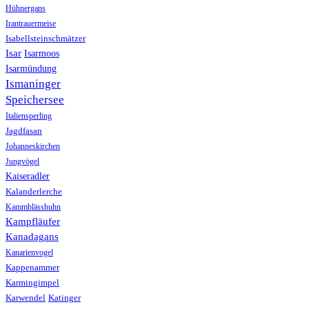
Hühnergans
Irantrauermeise
Isabellsteinschmätzer
Isar
Isarmoos
Isarmündung
Ismaninger
Speichersee
Italiensperling
Jagdfasan
Johanneskirchen
Jungvögel
Kaiseradler
Kalanderlerche
Kammblässhuhn
Kampfläufer
Kanadagans
Kanarienvogel
Kappenammer
Karmingimpel
Karwendel
Katinger