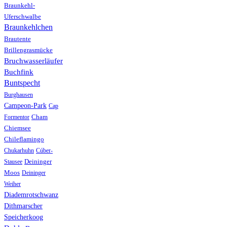
Braunkehl-
Uferschwalbe
Braunkehlchen
Brautente
Brillengrasmücke
Bruchwasserläufer
Buchfink
Buntspecht
Burghausen
Campeon-Park
Cap
Formentor
Cham
Chiemsee
Chileflamingo
Chukarhuhn
Cúber-
Stausee
Deininger
Moos
Deininger
Weiher
Diademrotschwanz
Dithmarscher
Speicherkoog