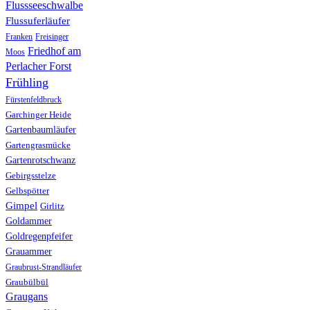
Flussseeschwalbe
Flussuferläufer
Franken
Freisinger
Friedhof am
Moos
Perlacher Forst
Frühling
Fürstenfeldbruck
Garchinger Heide
Gartenbaumläufer
Gartengrasmücke
Gartenrotschwanz
Gebirgsstelze
Gelbspötter
Gimpel
Girlitz
Goldammer
Goldregenpfeifer
Grauammer
Graubrust-Strandläufer
Graubülbül
Graugans