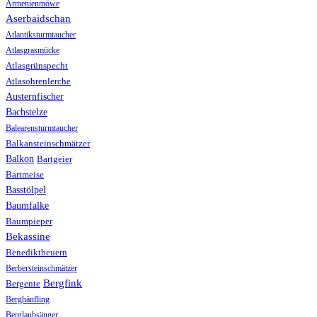
Armenienmöwe
Aserbaidschan
Atlantiksturmtaucher
Atlasgrasmücke
Atlasgrünspecht
Atlasohrenlerche
Austernfischer
Bachstelze
Balearensturmtaucher
Balkansteinschmätzer
Balkon
Bartgeier
Bartmeise
Basstölpel
Baumfalke
Baumpieper
Bekassine
Benediktbeuern
Berbersteinschmätzer
Bergfink
Bergente
Berghänfling
Berglaubsänger