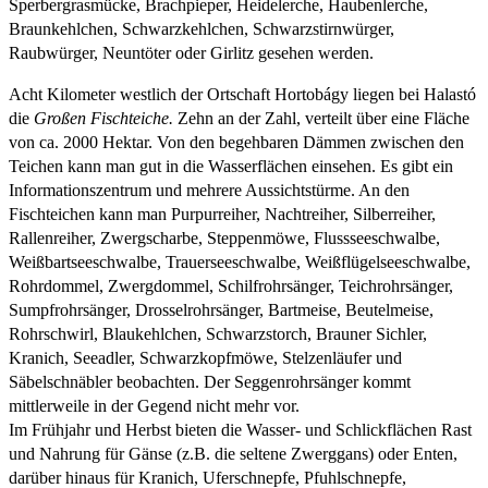
Sperbergrasmücke, Brachpieper, Heidelerche, Haubenlerche,
Braunkehlchen, Schwarzkehlchen, Schwarzstirnwürger,
Raubwürger, Neuntöter oder Girlitz gesehen werden.
Acht Kilometer westlich der Ortschaft Hortobágy liegen bei Halastó
die
Großen Fischteiche.
Zehn an der Zahl, verteilt über eine Fläche
von ca. 2000 Hektar. Von den begehbaren Dämmen zwischen den
Teichen kann man gut in die Wasserflächen einsehen. Es gibt ein
Informationszentrum und mehrere Aussichtstürme. An den
Fischteichen kann man Purpurreiher, Nachtreiher, Silberreiher,
Rallenreiher, Zwergscharbe, Steppenmöwe, Flussseeschwalbe,
Weißbartseeschwalbe, Trauerseeschwalbe, Weißflügelseeschwalbe,
Rohrdommel, Zwergdommel, Schilfrohrsänger, Teichrohrsänger,
Sumpfrohrsänger, Drosselrohrsänger, Bartmeise, Beutelmeise,
Rohrschwirl, Blaukehlchen, Schwarzstorch, Brauner Sichler,
Kranich, Seeadler, Schwarzkopfmöwe, Stelzenläufer und
Säbelschnäbler beobachten. Der Seggenrohrsänger kommt
mittlerweile in der Gegend nicht mehr vor.
Im Frühjahr und Herbst bieten die Wasser- und Schlickflächen Rast
und Nahrung für Gänse (z.B. die seltene Zwerggans) oder Enten,
darüber hinaus für Kranich, Uferschnepfe, Pfuhlschnepfe,