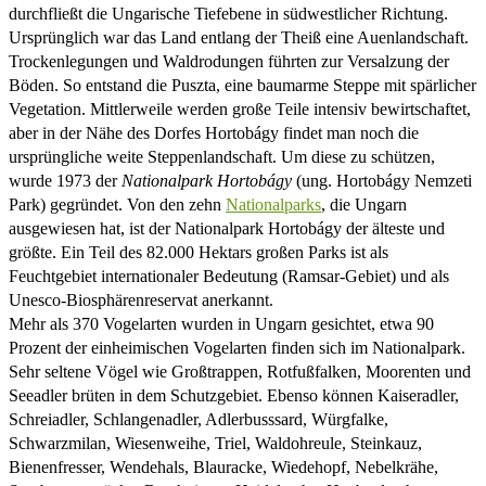
durchfließt die Ungarische Tiefebene in südwestlicher Richtung.
Ursprünglich war das Land entlang der Theiß eine Auenlandschaft.
Trockenlegungen und Waldrodungen führten zur Versalzung der
Böden. So entstand die Puszta, eine baumarme Steppe mit spärlicher
Vegetation. Mittlerweile werden große Teile intensiv bewirtschaftet,
aber in der Nähe des Dorfes Hortobágy findet man noch die
ursprüngliche weite Steppenlandschaft. Um diese zu schützen,
wurde 1973 der
Nationalpark Hortobágy
(ung. Hortobágy Nemzeti
Park) gegründet. Von den zehn
Nationalparks
, die Ungarn
ausgewiesen hat, ist der Nationalpark Hortobágy der älteste und
größte. Ein Teil des 82.000 Hektars großen Parks ist als
Feuchtgebiet internationaler Bedeutung (Ramsar-Gebiet) und als
Unesco-Biosphärenreservat anerkannt.
Mehr als 370 Vogelarten wurden in Ungarn gesichtet, etwa 90
Prozent der einheimischen Vogelarten finden sich im Nationalpark.
Sehr seltene Vögel wie Großtrappen, Rotfußfalken, Moorenten und
Seeadler brüten in dem Schutzgebiet. Ebenso können Kaiseradler,
Schreiadler, Schlangenadler, Adlerbusssard, Würgfalke,
Schwarzmilan, Wiesenweihe, Triel, Waldohreule, Steinkauz,
Bienenfresser, Wendehals, Blauracke, Wiedehopf, Nebelkrähe,