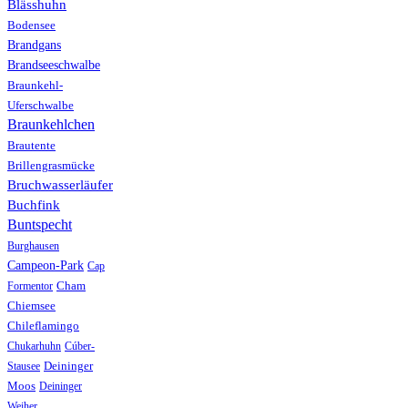
Blässhuhn
Bodensee
Brandgans
Brandseeschwalbe
Braunkehl-
Uferschwalbe
Braunkehlchen
Brautente
Brillengrasmücke
Bruchwasserläufer
Buchfink
Buntspecht
Burghausen
Campeon-Park
Cap
Formentor
Cham
Chiemsee
Chileflamingo
Chukarhuhn
Cúber-
Stausee
Deininger
Moos
Deininger
Weiher