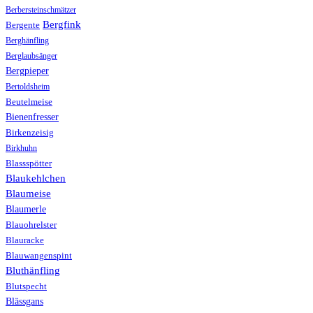
Berbersteinschmätzer
Bergfink
Bergente
Berghänfling
Berglaubsänger
Bergpieper
Bertoldsheim
Beutelmeise
Bienenfresser
Birkenzeisig
Birkhuhn
Blassspötter
Blaukehlchen
Blaumeise
Blaumerle
Blauohrelster
Blauracke
Blauwangenspint
Bluthänfling
Blutspecht
Blässgans