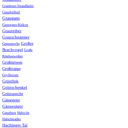
Graubrust-Strandläufer
Graubülbül
Graugans
Graugans-Küken
Graureiher
Grauschnäpper
Großer
Grauspecht
Brachvogel
Große
Rötelseeweiher
Großmöwen
Großtrappe
Gryllteiste
Grünfink
Grünschenkel
Grünspecht
Gänsegeier
Gänsesäger
Günzburg
Habicht
Habichtsadler
Hachinger Tal