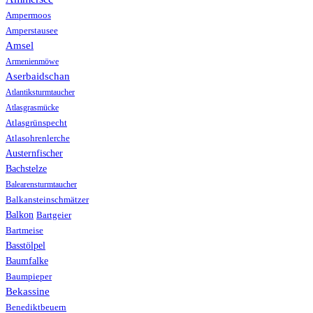
Ampermoos
Amperstausee
Amsel
Armenienmöwe
Aserbaidschan
Atlantiksturmtaucher
Atlasgrasmücke
Atlasgrünspecht
Atlasohrenlerche
Austernfischer
Bachstelze
Balearensturmtaucher
Balkansteinschmätzer
Balkon
Bartgeier
Bartmeise
Basstölpel
Baumfalke
Baumpieper
Bekassine
Benediktbeuern