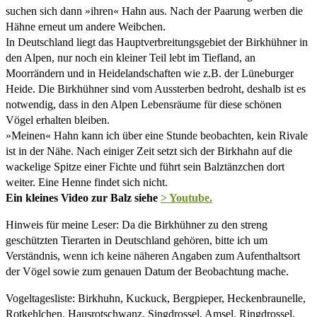
suchen sich dann »ihren« Hahn aus. Nach der Paarung werben die
Hähne erneut um andere Weibchen.
In Deutschland liegt das Hauptverbreitungsgebiet der Birkhühner in
den Alpen, nur noch ein kleiner Teil lebt im Tiefland, an
Moorrändern und in Heidelandschaften wie z.B. der Lüneburger
Heide. Die Birkhühner sind vom Aussterben bedroht, deshalb ist es
notwendig, dass in den Alpen Lebensräume für diese schönen
Vögel erhalten bleiben.
»Meinen« Hahn kann ich über eine Stunde beobachten, kein Rivale
ist in der Nähe. Nach einiger Zeit setzt sich der Birkhahn auf die
wackelige Spitze einer Fichte und führt sein Balztänzchen dort
weiter. Eine Henne findet sich nicht.
Ein kleines Video zur Balz siehe
> Youtube.
Hinweis für meine Leser: Da die Birkhühner zu den streng
geschützten Tierarten in Deutschland gehören, bitte ich um
Verständnis, wenn ich keine näheren Angaben zum Aufenthaltsort
der Vögel sowie zum genauen Datum der Beobachtung mache.
Vogeltagesliste: Birkhuhn, Kuckuck, Bergpieper, Heckenbraunelle,
Rotkehlchen, Hausrotschwanz, Singdrossel, Amsel, Ringdrossel,