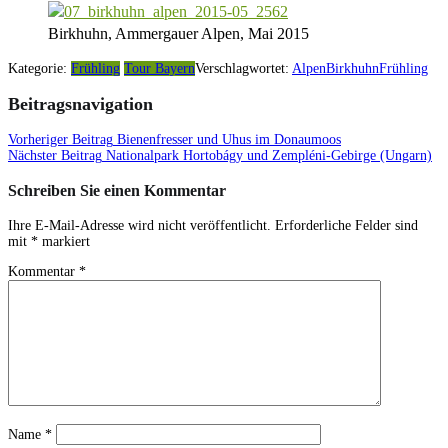
Birkhuhn, Ammergauer Alpen, Mai 2015
Kategorie:
Frühling
Tour Bayern
Verschlagwortet:
Alpen
Birkhuhn
Frühling
Beitragsnavigation
Vorheriger Beitrag
Bienenfresser und Uhus im Donaumoos
Nächster Beitrag
Nationalpark Hortobágy und Zempléni-Gebirge (Ungarn)
Schreiben Sie einen Kommentar
Ihre E-Mail-Adresse wird nicht veröffentlicht.
Erforderliche Felder sind
mit
*
markiert
Kommentar
*
Name
*