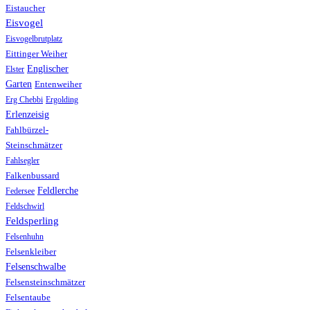
Eistaucher
Eisvogel
Eisvogelbrutplatz
Eittinger Weiher
Englischer
Elster
Garten
Entenweiher
Erg Chebbi
Ergolding
Erlenzeisig
Fahlbürzel-
Steinschmätzer
Fahlsegler
Falkenbussard
Feldlerche
Federsee
Feldschwirl
Feldsperling
Felsenhuhn
Felsenkleiber
Felsenschwalbe
Felsensteinschmätzer
Felsentaube