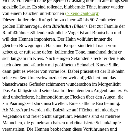
Fichte. Von einem nahe gelegenen Grashang höre ich allerdings sehr
spezielle Laute. Es sind rollende, blubbernde Töne, immer wieder
von einem Fauchen unterbrochen
(> xeno.canto.org)
.
Dieser »kullernde« Ruf gehört zu einem 40 bis 50 Zentimeter
großen Hühnervogel, dem
Birkhuhn
(Bilder).
Der zur Familie der
Raufußhühner zählende männliche Vogel ist auf Brautschau und
will den Hennen imponieren. Der Hahn vollführt immer die
gleichen Bewegungen: Hals und Körper sind leicht nach vorn
gebeugt, er ruft seine tiefen, kullernden Töne, manchmal dreht er
sich langsam im Kreis. Nach einigen Sekunden streckt er den Hals
nach oben und »faucht« mit geöffnetem Schnabel. Kurze Stille,
dann geht es wieder von vorne los. Dabei präsentiert der Birkhahn
seine weißen Unterschwanzdecken weit aufgefächert und das
blauschwarze Gefieder schimmert wunderschön im Morgenlicht.
Das Auffälligste sind seine knallrot leuchtenden »Augenbrauen«. Es
sind unbefiederte, halbmondförmige Flecken über den Augen, die
zur Paarungszeit stark anschwellen. Eine stattliche Erscheinung.
Ab März/April werden die Balztänze auf Flächen mit niedriger
Vegetation und freier Sicht aufgeführt. Meistens sind es mehrere
Männchen, die gemeinsam balzen und ritualisierte Schaukämpfe
veranstalten. Die Hennen beobachten diese Vorführungen und