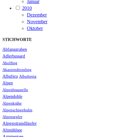
Januar
2010
Dezember
November
Oktober
STICHWORTE
Abfanggraben
Adlerbussard
Aholfing
Akaziendrossling
Albufera
Albufereta
Alpen
Alpenbraunelle
Alpendohle
Alpenkrähe
Alpenschneehuhn
Alpensegler
Alpenstrandläufer
Altmühlsee
Ammersee