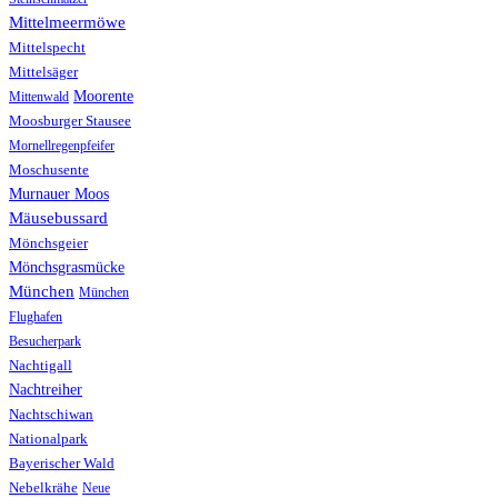
Mittelmeermöwe
Mittelspecht
Mittelsäger
Moorente
Mittenwald
Moosburger Stausee
Mornellregenpfeifer
Moschusente
Murnauer Moos
Mäusebussard
Mönchsgeier
Mönchsgrasmücke
München
München
Flughafen
Besucherpark
Nachtigall
Nachtreiher
Nachtschiwan
Nationalpark
Bayerischer Wald
Nebelkrähe
Neue