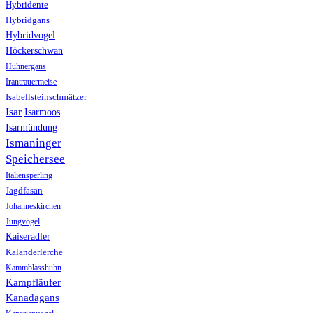
Hybridente
Hybridgans
Hybridvogel
Höckerschwan
Hühnergans
Irantrauermeise
Isabellsteinschmätzer
Isar
Isarmoos
Isarmündung
Ismaninger
Speichersee
Italiensperling
Jagdfasan
Johanneskirchen
Jungvögel
Kaiseradler
Kalanderlerche
Kammblässhuhn
Kampfläufer
Kanadagans