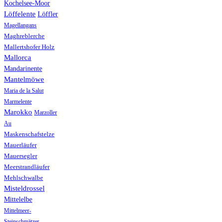
Kochelsee-Moor
Löffelente
Löffler
Magellangans
Maghreblerche
Mallertshofer Holz
Mallorca
Mandarinente
Mantelmöwe
Maria de la Salut
Marmelente
Marokko
Marzoller
Au
Maskenschafstelze
Mauerläufer
Mauersegler
Meerstrandläufer
Mehlschwalbe
Misteldrossel
Mittelelbe
Mittelmeer-
Steinschmätzer