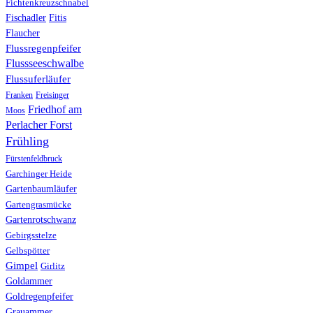
Fichtenkreuzschnabel
Fischadler
Fitis
Flaucher
Flussregenpfeifer
Flussseeschwalbe
Flussuferläufer
Franken
Freisinger
Friedhof am
Moos
Perlacher Forst
Frühling
Fürstenfeldbruck
Garchinger Heide
Gartenbaumläufer
Gartengrasmücke
Gartenrotschwanz
Gebirgsstelze
Gelbspötter
Gimpel
Girlitz
Goldammer
Goldregenpfeifer
Grauammer