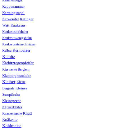
Kanarienvogel
Kappenammer
Karmingimpel
Karwendel
Katinger
Watt
Kaukasus
Kaukasusbirkhuhn
Kaukasuskönigshuhn
Kaukasussteinschmätzer
Kernbeißer
Kelbra
Kiebitz
Kiebitzregenpfeifer
Kieswerke Berglern
Klappergrasmücke
Kleiber
Kleine
Bergente
Kleines
Sumpfhuhn
Kleinspecht
Klippenkleiber
Knutt
Knackerlerche
Knäkente
Kohlmeise