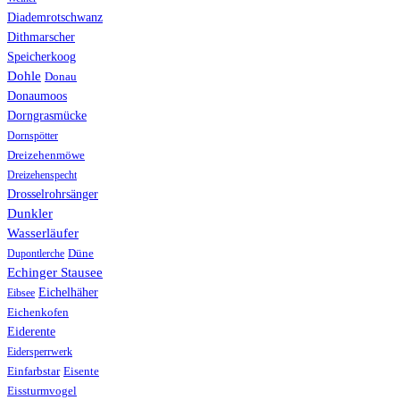
Diademrotschwanz
Dithmarscher
Speicherkoog
Dohle
Donau
Donaumoos
Dorngrasmücke
Dornspötter
Dreizehenmöwe
Dreizehenspecht
Drosselrohrsänger
Dunkler
Wasserläufer
Düne
Dupontlerche
Echinger Stausee
Eichelhäher
Eibsee
Eichenkofen
Eiderente
Eidersperrwerk
Einfarbstar
Eisente
Eissturmvogel