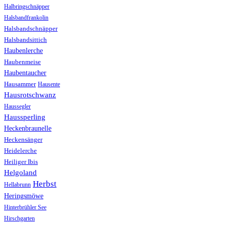
Halbringschnäpper
Halsbandfrankolin
Halsbandschnäpper
Halsbandsittich
Haubenlerche
Haubenmeise
Haubentaucher
Hausammer
Hausente
Hausrotschwanz
Haussegler
Haussperling
Heckenbraunelle
Heckensänger
Heidelerche
Heiliger Ibis
Helgoland
Herbst
Hellabrunn
Heringsmöwe
Hinterbrühler See
Hirschgarten