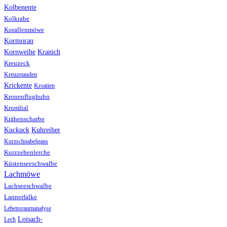
Kolbenente
Kolkrabe
Korallenmöwe
Kormoran
Kranich
Kornweihe
Kreuzeck
Kreuzstauden
Krickente
Kroatien
Kronenflughuhn
Krumltal
Krähenscharbe
Kuhreiher
Kuckuck
Kurzschnabelgans
Kurzzehenlerche
Küstenseeschwalbe
Lachmöwe
Lachseeschwalbe
Lannerfalke
Lebensraumanalyse
Loisach-
Lech