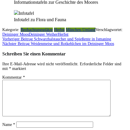
Informationstafeln zur Geschichte des Moores
Infotafel zu Flora und Fauna
Kategorie:
Beobachtungsplätze
Herbst
München-Umland
Verschlagwortet:
Deininger Moos
Deininger Weiher
Herbst
Vorheriger Beitrag
Schwarzhalstaucher und Spießente in Ismaning
Beitragsnavigation
Nächster Beitrag
Weidenmeise und Rotkehlchen im Deininger Moos
Schreiben Sie einen Kommentar
Ihre E-Mail-Adresse wird nicht veröffentlicht.
Erforderliche Felder sind
mit
*
markiert
Kommentar
*
Name
*