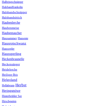
Halbringschnäpper
Halsbandfrankolin
Halsbandschnäpper
Halsbandsittich
Haubenlerche
Haubenmeise
Haubentaucher
Hausammer
Hausente
Hausrotschwanz
Haussegler
Haussperling
Heckenbraunelle
Heckensänger
Heidelerche
Heiliger Ibis
Helgoland
Herbst
Hellabrunn
Heringsmöwe
Hinterbrühler See
Hirschgarten