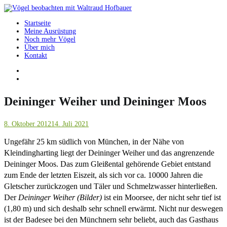
Springe
zum
Startseite
Inhalt
Vögel beobachten mit Waltraud Hofbauer
Meine Ausrüstung
Noch mehr Vögel
Über mich
Kontakt
Deininger Weiher und Deininger Moos
8. Oktober 2012
14. Juli 2021
Ungefähr 25 km südlich von München, in der Nähe von
Kleindingharting liegt der Deininger Weiher und das angrenzende
Deininger Moos. Das zum Gleißental gehörende Gebiet entstand
zum Ende der letzten Eiszeit, als sich vor ca. 10000 Jahren die
Gletscher zurückzogen und Täler und Schmelzwasser hinterließen.
Der
Deininger Weiher (Bilder)
ist ein Moorsee, der nicht sehr tief ist
(1,80 m) und sich deshalb sehr schnell erwärmt. Nicht nur deswegen
ist der Badesee bei den Münchnern sehr beliebt, auch das Gasthaus