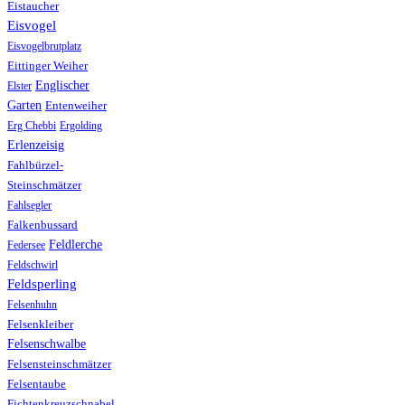
Eistaucher
Eisvogel
Eisvogelbrutplatz
Eittinger Weiher
Englischer
Elster
Garten
Entenweiher
Erg Chebbi
Ergolding
Erlenzeisig
Fahlbürzel-
Steinschmätzer
Fahlsegler
Falkenbussard
Feldlerche
Federsee
Feldschwirl
Feldsperling
Felsenhuhn
Felsenkleiber
Felsenschwalbe
Felsensteinschmätzer
Felsentaube
Fichtenkreuzschnabel