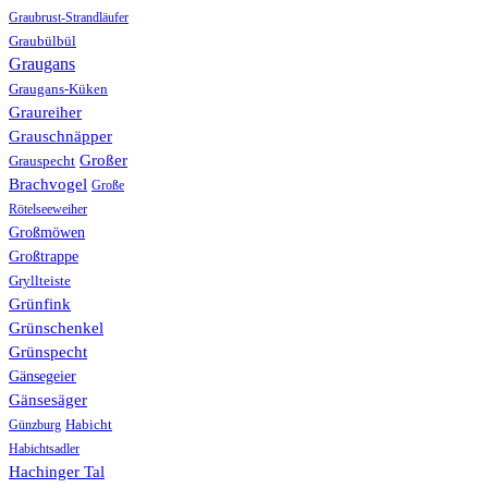
Graubrust-Strandläufer
Graubülbül
Graugans
Graugans-Küken
Graureiher
Grauschnäpper
Großer
Grauspecht
Brachvogel
Große
Rötelseeweiher
Großmöwen
Großtrappe
Gryllteiste
Grünfink
Grünschenkel
Grünspecht
Gänsegeier
Gänsesäger
Günzburg
Habicht
Habichtsadler
Hachinger Tal