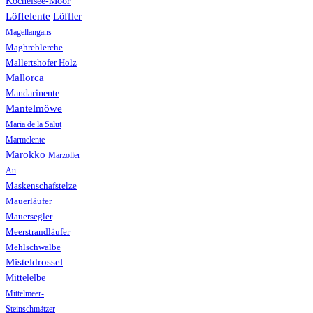
Kochelsee-Moor
Löffelente
Löffler
Magellangans
Maghreblerche
Mallertshofer Holz
Mallorca
Mandarinente
Mantelmöwe
Maria de la Salut
Marmelente
Marokko
Marzoller
Au
Maskenschafstelze
Mauerläufer
Mauersegler
Meerstrandläufer
Mehlschwalbe
Misteldrossel
Mittelelbe
Mittelmeer-
Steinschmätzer