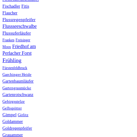
Fischadler
Fitis
Flaucher
Flussregenpfeifer
Flussseeschwalbe
Flussuferläufer
Franken
Freisinger
Friedhof am
Moos
Perlacher Forst
Frühling
Fürstenfeldbruck
Garchinger Heide
Gartenbaumläufer
Gartengrasmücke
Gartenrotschwanz
Gebirgsstelze
Gelbspötter
Gimpel
Girlitz
Goldammer
Goldregenpfeifer
Grauammer