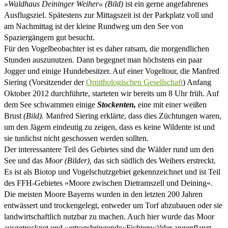
»Waldhaus Deininger Weiher« (Bild)
ist ein gerne angefahrenes
Ausflugsziel. Spätestens zur Mittagszeit ist der Parkplatz voll und
am Nachmittag ist der kleine Rundweg um den See von
Spaziergängern gut besucht.
Für den Vogelbeobachter ist es daher ratsam, die morgendlichen
Stunden auszunutzen. Dann begegnet man höchstens ein paar
Jogger und einige Hundebesitzer. Auf einer Vogeltour, die Manfred
Siering (Vorsitzender der
Ornithologischen Gesellschaft
) Anfang
Oktober 2012 durchführte, starteten wir bereits um 8 Uhr früh. Auf
dem See schwammen einige
Stockenten,
eine mit einer weißen
Brust
(Bild).
Manfred Siering erklärte, dass dies Züchtungen waren,
um den Jägern eindeutig zu zeigen, dass es keine Wildente ist und
sie tunlichst nicht geschossen werden sollten.
Der interessantere Teil des Gebietes sind die Wälder rund um den
See und das
Moor (Bilder),
das sich südlich des Weihers erstreckt.
Es ist als Biotop und Vogelschutzgebiet gekennzeichnet und ist Teil
des FFH-Gebietes »Moore zwischen Dietramszell und Deining«.
Die meisten Moore Bayerns wurden in den letzten 200 Jahren
entwässert und trockengelegt, entweder um Torf abzubauen oder sie
landwirtschaftlich nutzbar zu machen. Auch hier wurde das Moor
ausgetrocknet und »ertragsbringende«Fichtenwälder angepflanzt.