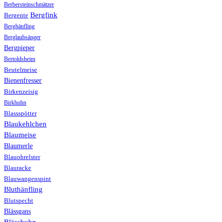
Berbersteinschmätzer
Bergfink
Bergente
Berghänfling
Berglaubsänger
Bergpieper
Bertoldsheim
Beutelmeise
Bienenfresser
Birkenzeisig
Birkhuhn
Blassspötter
Blaukehlchen
Blaumeise
Blaumerle
Blauohrelster
Blauracke
Blauwangenspint
Bluthänfling
Blutspecht
Blässgans