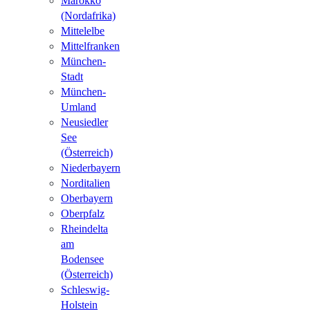
Marokko
(Nordafrika)
Mittelelbe
Mittelfranken
München-
Stadt
München-
Umland
Neusiedler
See
(Österreich)
Niederbayern
Norditalien
Oberbayern
Oberpfalz
Rheindelta
am
Bodensee
(Österreich)
Schleswig-
Holstein