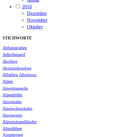
2010
Dezember
November
Oktober
STICHWORTE
Abfanggraben
Adlerbussard
Aholfing
Akaziendrossling
Albufera
Albufereta
Alpen
Alpenbraunelle
Alpendohle
Alpenkrähe
Alpenschneehuhn
Alpensegler
Alpenstrandläufer
Altmühlsee
Ammersee