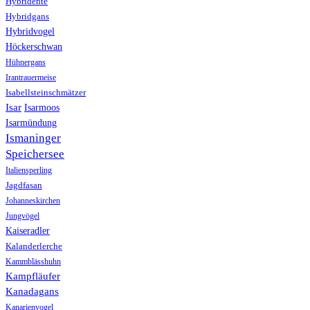
Hybridente
Hybridgans
Hybridvogel
Höckerschwan
Hühnergans
Irantrauermeise
Isabellsteinschmätzer
Isar
Isarmoos
Isarmündung
Ismaninger
Speichersee
Italiensperling
Jagdfasan
Johanneskirchen
Jungvögel
Kaiseradler
Kalanderlerche
Kammblässhuhn
Kampfläufer
Kanadagans
Kanarienvogel