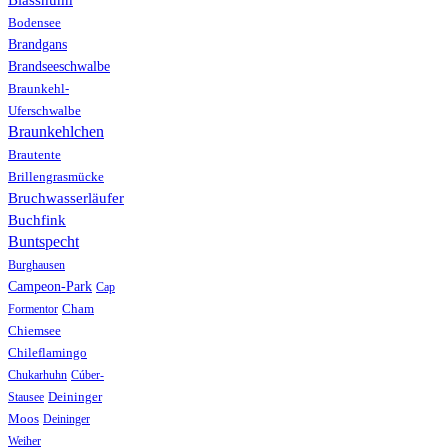
Blässhuhn
Bodensee
Brandgans
Brandseeschwalbe
Braunkehl-
Uferschwalbe
Braunkehlchen
Brautente
Brillengrasmücke
Bruchwasserläufer
Buchfink
Buntspecht
Burghausen
Campeon-Park
Cap
Formentor
Cham
Chiemsee
Chileflamingo
Chukarhuhn
Cúber-
Stausee
Deininger
Moos
Deininger
Weiher