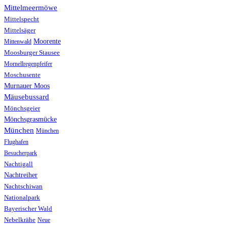
Mittelmeermöwe
Mittelspecht
Mittelsäger
Moorente
Mittenwald
Moosburger Stausee
Mornellregenpfeifer
Moschusente
Murnauer Moos
Mäusebussard
Mönchsgeier
Mönchsgrasmücke
München
München
Flughafen
Besucherpark
Nachtigall
Nachtreiher
Nachtschiwan
Nationalpark
Bayerischer Wald
Nebelkrähe
Neue