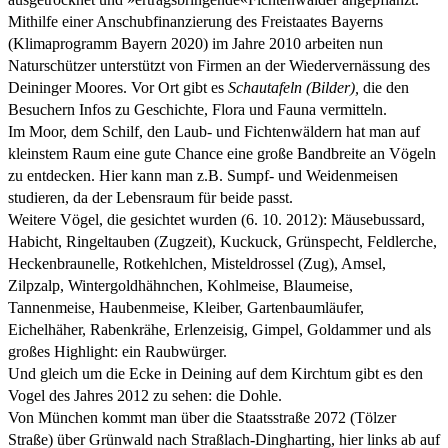
Mithilfe einer Anschubfinanzierung des Freistaates Bayerns
(Klimaprogramm Bayern 2020) im Jahre 2010 arbeiten nun
Naturschützer unterstützt von Firmen an der Wiedervernässung des
Deininger Moores. Vor Ort gibt es
Schautafeln (Bilder),
die den
Besuchern Infos zu Geschichte, Flora und Fauna vermitteln.
Im Moor, dem Schilf, den Laub- und Fichtenwäldern hat man auf
kleinstem Raum eine gute Chance eine große Bandbreite an Vögeln
zu entdecken. Hier kann man z.B. Sumpf- und Weidenmeisen
studieren, da der Lebensraum für beide passt.
Weitere Vögel, die gesichtet wurden (6. 10. 2012): Mäusebussard,
Habicht, Ringeltauben (Zugzeit), Kuckuck, Grünspecht, Feldlerche,
Heckenbraunelle, Rotkehlchen, Misteldrossel (Zug), Amsel,
Zilpzalp, Wintergoldhähnchen, Kohlmeise, Blaumeise,
Tannenmeise, Haubenmeise, Kleiber, Gartenbaumläufer,
Eichelhäher, Rabenkrähe, Erlenzeisig, Gimpel, Goldammer und als
großes Highlight: ein Raubwürger.
Und gleich um die Ecke in Deining auf dem Kirchtum gibt es den
Vogel des Jahres 2012 zu sehen: die Dohle.
Von München kommt man über die Staatsstraße 2072 (Tölzer
Straße) über Grünwald nach Straßlach-Dingharting, hier links ab auf