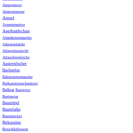
Ampermoos
Amperstausee
Amsel
Armenienmöwe
Aserbaidschan
Atlantiksturmtaucher
Atlasgrasmücke
Atlasgrünspecht
Atlasohrenlerche
Austernfischer
Bachstelze
Balearensturmtaucher
Balkansteinschmätzer
Balkon
Bartgeier
Bartmeise
Basstölpel
Baumfalke
Baumpieper
Bekassine
Benediktbeuern