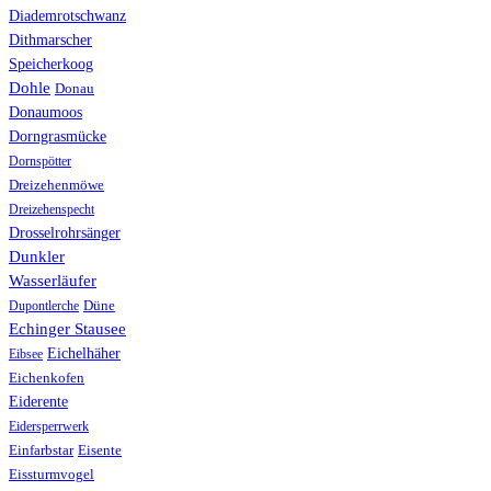
Diademrotschwanz
Dithmarscher
Speicherkoog
Dohle
Donau
Donaumoos
Dorngrasmücke
Dornspötter
Dreizehenmöwe
Dreizehenspecht
Drosselrohrsänger
Dunkler
Wasserläufer
Düne
Dupontlerche
Echinger Stausee
Eichelhäher
Eibsee
Eichenkofen
Eiderente
Eidersperrwerk
Einfarbstar
Eisente
Eissturmvogel