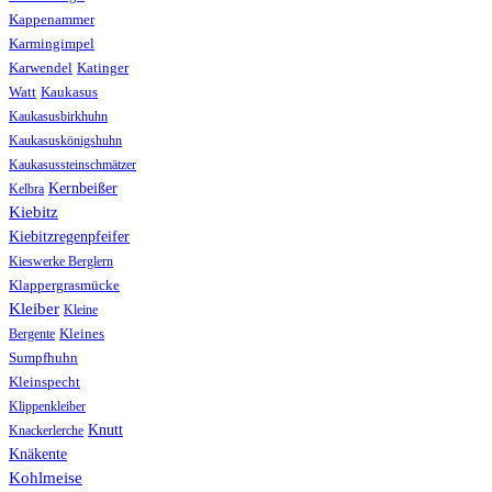
Kappenammer
Karmingimpel
Karwendel
Katinger
Watt
Kaukasus
Kaukasusbirkhuhn
Kaukasuskönigshuhn
Kaukasussteinschmätzer
Kernbeißer
Kelbra
Kiebitz
Kiebitzregenpfeifer
Kieswerke Berglern
Klappergrasmücke
Kleiber
Kleine
Bergente
Kleines
Sumpfhuhn
Kleinspecht
Klippenkleiber
Knutt
Knackerlerche
Knäkente
Kohlmeise