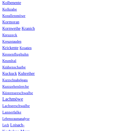
Kolbenente
Kolkrabe
Korallenmöwe
Kormoran
Kranich
Kornweihe
Kreuzeck
Kreuzstauden
Krickente
Kroatien
Kronenflughuhn
Krumltal
Krähenscharbe
Kuhreiher
Kuckuck
Kurzschnabelgans
Kurzzehenlerche
Küstenseeschwalbe
Lachmöwe
Lachseeschwalbe
Lannerfalke
Lebensraumanalyse
Loisach-
Lech