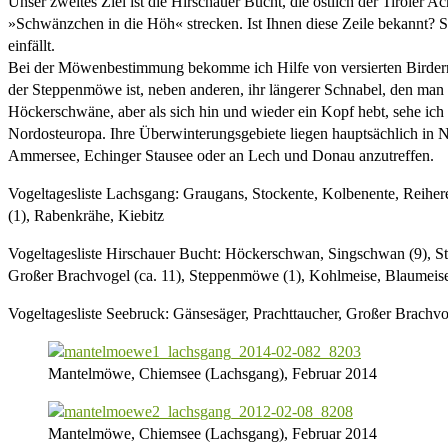
Unser zweites Ziel ist die Hirschauer Bucht, die östlich der Tiroler 
»Schwänzchen in die Höh« strecken. Ist Ihnen diese Zeile bekannt
einfällt.
Bei der Möwenbestimmung bekomme ich Hilfe von versierten Birder
der Steppenmöwe ist, neben anderen, ihr längerer Schnabel, den man
Höckerschwäne, aber als sich hin und wieder ein Kopf hebt, sehe ic
Nordosteuropa. Ihre Überwinterungsgebiete liegen hauptsächlich in
Ammersee, Echinger Stausee oder an Lech und Donau anzutreffen.
Vogeltagesliste Lachsgang: Graugans, Stockente, Kolbenente, Reihere
(1), Rabenkrähe, Kiebitz
Vogeltagesliste Hirschauer Bucht: Höckerschwan, Singschwan (9), Sto
Großer Brachvogel (ca. 11), Steppenmöwe (1), Kohlmeise, Blaumeis
Vogeltagesliste Seebruck: Gänsesäger, Prachttaucher, Großer Brachvo
Mantelmöwe, Chiemsee (Lachsgang), Februar 2014
Mantelmöwe, Chiemsee (Lachsgang), Februar 2014