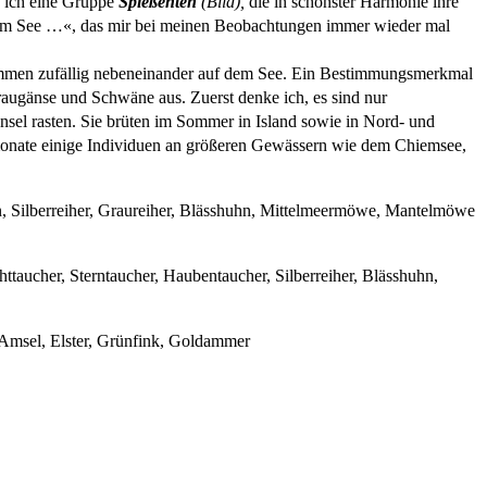
ke ich eine Gruppe
Spießenten
(Bild),
die in schönster Harmonie ihre
dem See …«, das mir bei meinen Beobachtungen immer wieder mal
men zufällig nebeneinander auf dem See. Ein Bestimmungsmerkmal
raugänse und Schwäne aus. Zuerst denke ich, es sind nur
Insel rasten. Sie brüten im Sommer in Island sowie in Nord- und
monate einige Individuen an größeren Gewässern wie dem Chiemsee,
an, Silberreiher, Graureiher, Blässhuhn, Mittelmeermöwe, Mantelmöwe
ttaucher, Sterntaucher, Haubentaucher, Silberreiher, Blässhuhn,
, Amsel, Elster, Grünfink, Goldammer