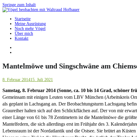
Springe zum Inhalt
Startseite
Vögel beobachten mit Waltraud Hofbauer
Meine Ausrüstung
Noch mehr Vögel
Über mich
Kontakt
Mantelmöwe und Singschwäne am Chiems
8. Februar 2014
15. Juli 2021
Samstag, 8. Februar 2014 (Sonne, ca. 10 bis 14 Grad, schöner fr
Gemeinsam mit einigen Leuten vom LBV München (Arbeitskreis Ornit
als geplant in Lachsgang an. Der Beobachtungsturm Lachsgang befind
Graureiher halten sich auf den Schlickflächen auf. Der von mir erwar
einer Länge von 61 bis 78 Zentimetern ist die Mantelmöwe die größte 
Mantelfedern, die sich allerdings erst im Frühjahr des 3. Kalenderja
Lebensraum ist der Nordatlantik und die Ostsee. Sie brütet an Küsten 