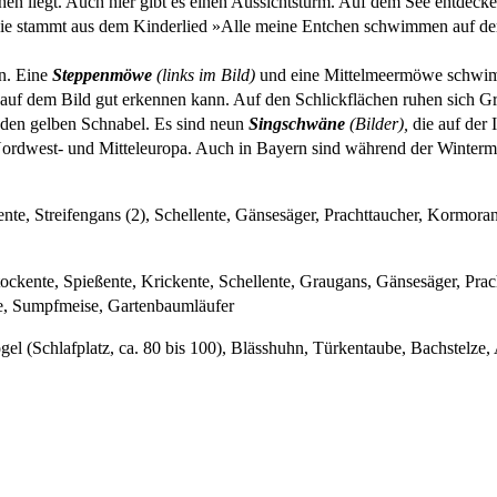
Achen liegt. Auch hier gibt es einen Aussichtsturm. Auf dem See entdec
? Sie stammt aus dem Kinderlied »Alle meine Entchen schwimmen auf 
n. Eine
Steppenmöwe
(links im Bild)
und eine Mittelmeermöwe schwim
 auf dem Bild gut erkennen kann. Auf den Schlickflächen ruhen sich G
h den gelben Schnabel. Es sind neun
Singschwäne
(Bilder),
die auf der 
 Nordwest- und Mitteleuropa. Auch in Bayern sind während der Winter
nte, Streifengans (2), Schellente, Gänsesäger, Prachttaucher, Kormor
ckente, Spießente, Krickente, Schellente, Graugans, Gänsesäger, Prach
e, Sumpfmeise, Gartenbaumläufer
gel (Schlafplatz, ca. 80 bis 100), Blässhuhn, Türkentaube, Bachstelze