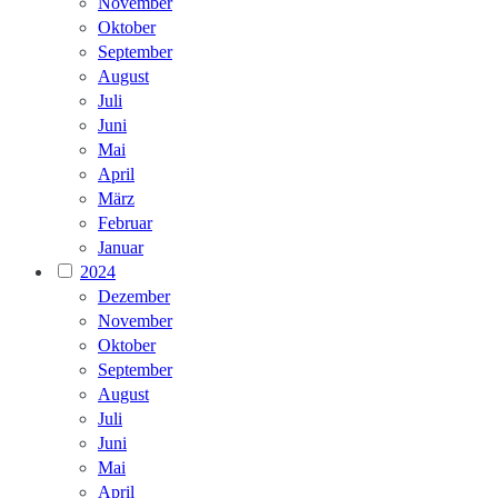
November
Oktober
September
August
Juli
Juni
Mai
April
März
Februar
Januar
2024
Dezember
November
Oktober
September
August
Juli
Juni
Mai
April