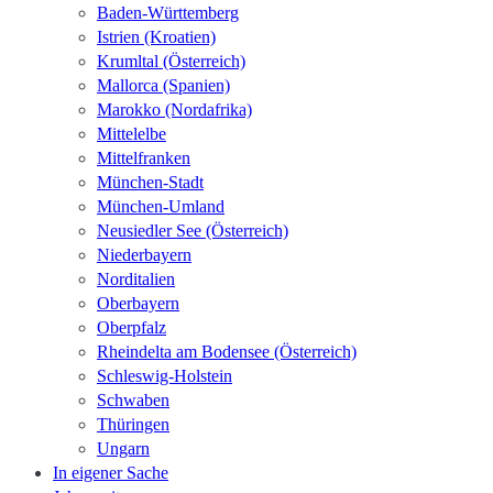
Baden-Württemberg
Istrien (Kroatien)
Krumltal (Österreich)
Mallorca (Spanien)
Marokko (Nordafrika)
Mittelelbe
Mittelfranken
München-Stadt
München-Umland
Neusiedler See (Österreich)
Niederbayern
Norditalien
Oberbayern
Oberpfalz
Rheindelta am Bodensee (Österreich)
Schleswig-Holstein
Schwaben
Thüringen
Ungarn
In eigener Sache