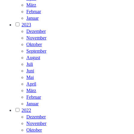
März
Februar
Januar
2023
Dezember
November
Oktober
September
August
Juli
Juni
Mai
April
März
Februar
Januar
2022
Dezember
November
Oktober