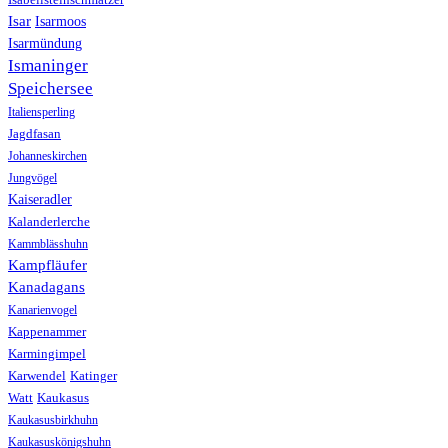
Isabellsteinschmätzer
Isar
Isarmoos
Isarmündung
Ismaninger
Speichersee
Italiensperling
Jagdfasan
Johanneskirchen
Jungvögel
Kaiseradler
Kalanderlerche
Kammblässhuhn
Kampfläufer
Kanadagans
Kanarienvogel
Kappenammer
Karmingimpel
Karwendel
Katinger
Watt
Kaukasus
Kaukasusbirkhuhn
Kaukasuskönigshuhn