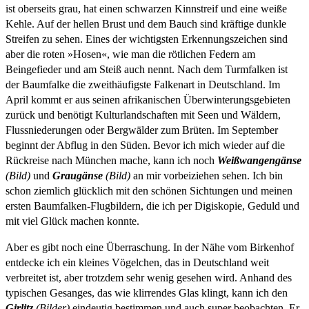
ist oberseits grau, hat einen schwarzen Kinnstreif und eine weiße
Kehle. Auf der hellen Brust und dem Bauch sind kräftige dunkle
Streifen zu sehen. Eines der wichtigsten Erkennungszeichen sind
aber die roten »Hosen«, wie man die rötlichen Federn am
Beingefieder und am Steiß auch nennt. Nach dem Turmfalken ist
der Baumfalke die zweithäufigste Falkenart in Deutschland. Im
April kommt er aus seinen afrikanischen Überwinterungsgebieten
zurück und benötigt Kulturlandschaften mit Seen und Wäldern,
Flussniederungen oder Bergwälder zum Brüten. Im September
beginnt der Abflug in den Süden. Bevor ich mich wieder auf die
Rückreise nach München mache, kann ich noch
Weißwangengänse
(Bild)
und
Graugänse
(Bild)
an mir vorbeiziehen sehen. Ich bin
schon ziemlich glücklich mit den schönen Sichtungen und meinen
ersten Baumfalken-Flugbildern, die ich per Digiskopie, Geduld und
mit viel Glück machen konnte.
Aber es gibt noch eine Überraschung. In der Nähe vom Birkenhof
entdecke ich ein kleines Vögelchen, das in Deutschland weit
verbreitet ist, aber trotzdem sehr wenig gesehen wird. Anhand des
typischen Gesanges, das wie klirrendes Glas klingt, kann ich den
Girlitz
(Bilder)
eindeutig bestimmen und auch super beobachten. Er