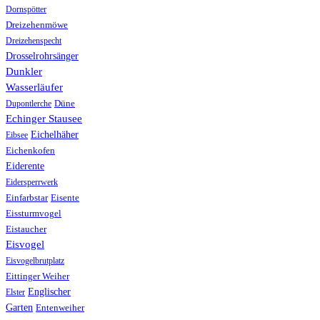
Dornspötter
Dreizehenmöwe
Dreizehenspecht
Drosselrohrsänger
Dunkler
Wasserläufer
Düne
Dupontlerche
Echinger Stausee
Eichelhäher
Eibsee
Eichenkofen
Eiderente
Eidersperrwerk
Einfarbstar
Eisente
Eissturmvogel
Eistaucher
Eisvogel
Eisvogelbrutplatz
Eittinger Weiher
Englischer
Elster
Garten
Entenweiher