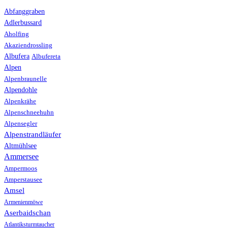
Abfanggraben
Adlerbussard
Aholfing
Akaziendrossling
Albufera
Albufereta
Alpen
Alpenbraunelle
Alpendohle
Alpenkrähe
Alpenschneehuhn
Alpensegler
Alpenstrandläufer
Altmühlsee
Ammersee
Ampermoos
Amperstausee
Amsel
Armenienmöwe
Aserbaidschan
Atlantiksturmtaucher