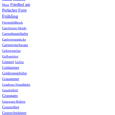
Friedhof am
Moos
Perlacher Forst
Frühling
Fürstenfeldbruck
Garchinger Heide
Gartenbaumläufer
Gartengrasmücke
Gartenrotschwanz
Gebirgsstelze
Gelbspötter
Gimpel
Girlitz
Goldammer
Goldregenpfeifer
Grauammer
Graubrust-Strandläufer
Graubülbül
Graugans
Graugans-Küken
Graureiher
Grauschnäpper