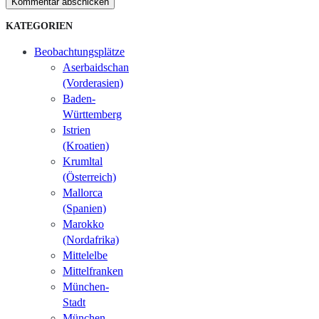
Kommentar abschicken
KATEGORIEN
Beobachtungsplätze
Aserbaidschan
(Vorderasien)
Baden-
Württemberg
Istrien
(Kroatien)
Krumltal
(Österreich)
Mallorca
(Spanien)
Marokko
(Nordafrika)
Mittelelbe
Mittelfranken
München-
Stadt
München-