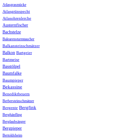
Atlasgrasmücke
Atlasgrünspecht
Atlasohrenlerche
Austernfischer
Bachstelze
Balearensturmtaucher
Balkansteinschmätzer
Balkon
Bartgeier
Bartmeise
Basstölpel
Baumfalke
Baumpieper
Bekassine
Benediktbeuern
Berbersteinschmätzer
Bergfink
Bergente
Berghänfling
Berglaubsänger
Bergpieper
Bertoldsheim