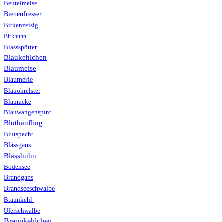
Beutelmeise
Bienenfresser
Birkenzeisig
Birkhuhn
Blassspötter
Blaukehlchen
Blaumeise
Blaumerle
Blauohrelster
Blauracke
Blauwangenspint
Bluthänfling
Blutspecht
Blässgans
Blässhuhn
Bodensee
Brandgans
Brandseeschwalbe
Braunkehl-
Uferschwalbe
Braunkehlchen