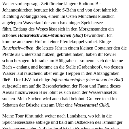
Wetter vorhergesagt. Zeit für eine längere Radtour.
Bis
Johanneskirchen benutze ich die S-Bahn und von dort fahre ich
Richtung Abfanggraben, einem im Osten Münchens künstlich
angelegten Wasserlauf der zum Ismaninger Speichersee
führt. Entlang des Weges lässt sich in den Morgenstunden ein
schönes
Hausrotschwanz-Männchen
(Bild)
bewundern. Ich
komme an einem Hof mit einer Pferdekoppel vorbei. Einige
Rauchschwalben,
die letztes Jahr in einem kleinen Container den die
Pferde als Unterstand nutzen, gebrütet haben, haben ihr Revier
schon bezogen. Ich radle am Hüllgraben – so nennt sich der kleine
Bach – entlang und komme an die Stelle (Grabenkopf), wo dessen
Wasser laut rauschend über einige Treppen in den Abfanggraben
fließt. Der LBV hat einige
Informationstafeln (eine davon im Bild)
aufgestellt um auf die Besonderheiten der Flora und Fauna dieses
Areals hinzuweisen Hier lohnt es sich nach der Wasseramsel zu
suchen. Mein Suchen wird auch bald belohnt. Gut versteckt im
Schatten der Büsche sitzt am Ufer eine
Wasseramsel
(Bild).
Meine Tour führt mich weiter nach Landsham, wo ich in die
Speicherseestraße abbiege und bald am Ostbecken des Ismaninger
Speichersees stehe. Auf der Insel ist ein
Bruchwasserläufer,
eine