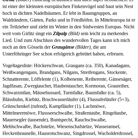
ist einer der kleinsten europäischen Finkenvögel und baut sein Nest
hoch in dichten Nadelbäumen. Er lebt in Baumgruppen, an
Waldrändern, Gärten, Parks und in Friedhöfen. In Mitteleuropa ist er
ein Teilzieher und zieht im Winter in den Südwesten Europas. Nicht
weit vom Girlitz singt ein
Zilpalp
(Bild)
sein leicht zu merkendes
Lied. Und zum Abschluss des wundervollen Tages kann ich mich
noch an den Gösseln der
Graugänse
(Bilder),
die am
Unterföhringer See schon erfolgreich gebrütet haben, erfreuen.
Vogeltagesliste: Höckerschwan, Graugans (ca. 350), Kanadagans,
Weißwangengans, Brandgans, Nilgans, Streifengans, Stockente,
Schnatterente, Löffelente (1), Kolbenente, Reiherente, Gänsesäger,
Jagdfasan, Zwergtaucher, Haubentaucher, Kormoran, Graureiher,
Schwarzmilan, Mäusebussard, Turmfalke, Baumfalke (ca. 5),
Blässhuhn, Kiebitz, Bruchwasserläufer (4), Flussuferläufer (5+3),
Grünschenkel (rufend), Kampfläufer (1), Lachmöwe,
Mittelmeermöwe, Flussseeschwalbe, Straßentaube, Ringeltaube,
Mauersegler (tausende), Buntspecht, Rauchschwalbe,
Mehlschwalbe, Bachstelze, Wiesenschafstelze, Wasseramsel,
Heckenbraunelle, Hausrotschwanz, Singdrossel, Wacholderdrossel,