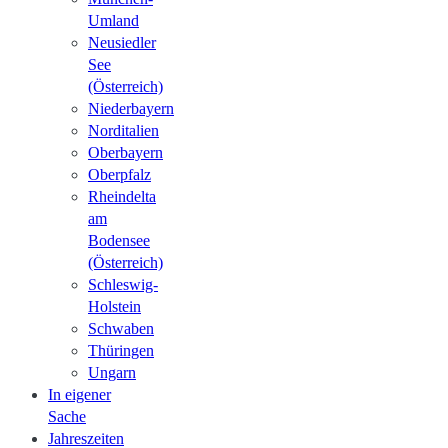
Umland
Neusiedler
See
(Österreich)
Niederbayern
Norditalien
Oberbayern
Oberpfalz
Rheindelta
am
Bodensee
(Österreich)
Schleswig-
Holstein
Schwaben
Thüringen
Ungarn
In eigener
Sache
Jahreszeiten