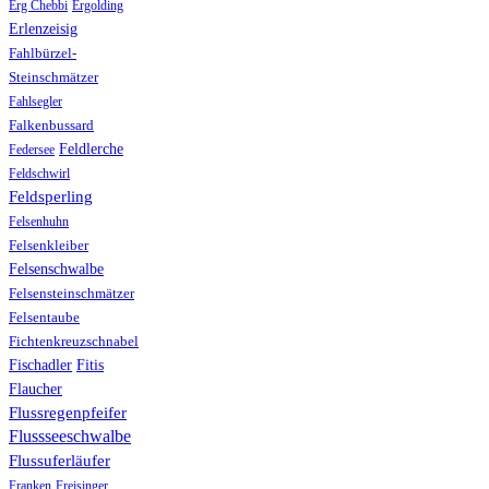
Erg Chebbi
Ergolding
Erlenzeisig
Fahlbürzel-
Steinschmätzer
Fahlsegler
Falkenbussard
Feldlerche
Federsee
Feldschwirl
Feldsperling
Felsenhuhn
Felsenkleiber
Felsenschwalbe
Felsensteinschmätzer
Felsentaube
Fichtenkreuzschnabel
Fischadler
Fitis
Flaucher
Flussregenpfeifer
Flussseeschwalbe
Flussuferläufer
Franken
Freisinger