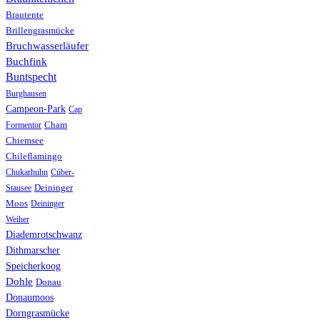
Brautente
Brillengrasmücke
Bruchwasserläufer
Buchfink
Buntspecht
Burghausen
Campeon-Park
Cap
Formentor
Cham
Chiemsee
Chileflamingo
Chukarhuhn
Cúber-
Stausee
Deininger
Moos
Deininger
Weiher
Diademrotschwanz
Dithmarscher
Speicherkoog
Dohle
Donau
Donaumoos
Dorngrasmücke