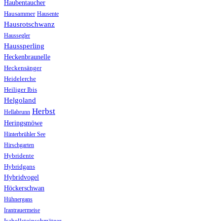
Haubentaucher
Hausammer
Hausente
Hausrotschwanz
Haussegler
Haussperling
Heckenbraunelle
Heckensänger
Heidelerche
Heiliger Ibis
Helgoland
Herbst
Hellabrunn
Heringsmöwe
Hinterbrühler See
Hirschgarten
Hybridente
Hybridgans
Hybridvogel
Höckerschwan
Hühnergans
Irantrauermeise