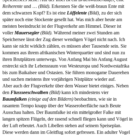
Reiherente
und …
(Bild).
Erkennen Sie die weiß-braun Ente mit
dem schwarzen Kopf? Es ist eine
Löffelente
(Bild),
zu der sich
später noch eine Stockente gesellt hat. Was mich aber heute am
meisten beeindruckt ist der Flugverkehr am Himmel. Dieser ist
voller
Mauersegler
(Bild).
Während meiner zwei Stunden am
Speichersee lässt der Zug dieser wendigen Vögel nicht nach. Ich
kann sie nicht wirklich zählen, es müssen aber Tausende sein. Sie
kommen aus ihrem afrikanischen Winterquartier und sind nun zu
ihren Brutplätzen unterwegs. Von Anfang Mai bis Anfang August
erstreckt sich ihr Lebensraum von Westeuropa und Nordwestafrika
bis zum Baikalsee und Ostasien. Sie führen monogame Dauerehen
und suchen meistens ihre vorjährigen Nistplätze wieder auf.
Aber auch der Flugverkehr über dem Wasser bietet einiges. Neben
den
Flussseeschwalben
(Bild)
kann ich mindestens vier
Baumfalken
(einige auf den Bildern)
beobachten, wie sie in
rasantem Tempo knapp über der Wasseroberfläche nach Beute
Ausschau halten. Der Baumfalke ist ein mittelgroßer Falke mit
langen spitzen Flügeln, der rasend schnell fliegen kann und Vögel in
der Luft erbeutet. Auch Libellen stehen auf seinem Speiseplan.
Diese werden dann im Gleitflug sofort gefressen. Ein adulter Vogel