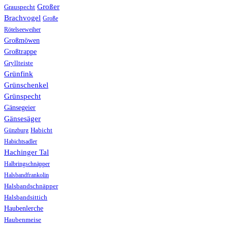
Großer
Grauspecht
Brachvogel
Große
Rötelseeweiher
Großmöwen
Großtrappe
Gryllteiste
Grünfink
Grünschenkel
Grünspecht
Gänsegeier
Gänsesäger
Günzburg
Habicht
Habichtsadler
Hachinger Tal
Halbringschnäpper
Halsbandfrankolin
Halsbandschnäpper
Halsbandsittich
Haubenlerche
Haubenmeise