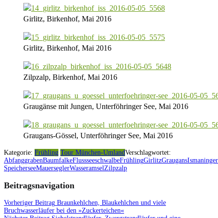
Girlitz, Birkenhof, Mai 2016
Girlitz, Birkenhof, Mai 2016
Zilpzalp, Birkenhof, Mai 2016
Graugänse mit Jungen, Unterföhringer See, Mai 2016
Graugans-Gössel, Unterföhringer See, Mai 2016
Kategorie:
Frühling
Tour München-Umland
Verschlagwortet:
Abfanggraben
Baumfalke
Flussseeschwalbe
Frühling
Girlitz
Graugans
Ismaninger
Speichersee
Mauersegler
Wasseramsel
Zilpzalp
Beitragsnavigation
Vorheriger Beitrag
Braunkehlchen, Blaukehlchen und viele
Bruchwasserläufer bei den »Zuckerteichen«