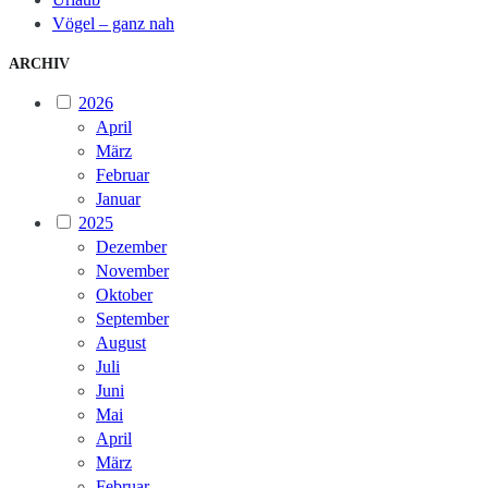
Vögel – ganz nah
ARCHIV
2026
April
März
Februar
Januar
2025
Dezember
November
Oktober
September
August
Juli
Juni
Mai
April
März
Februar