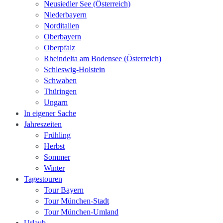
Neusiedler See (Österreich)
Niederbayern
Norditalien
Oberbayern
Oberpfalz
Rheindelta am Bodensee (Österreich)
Schleswig-Holstein
Schwaben
Thüringen
Ungarn
In eigener Sache
Jahreszeiten
Frühling
Herbst
Sommer
Winter
Tagestouren
Tour Bayern
Tour München-Stadt
Tour München-Umland
Urlaub