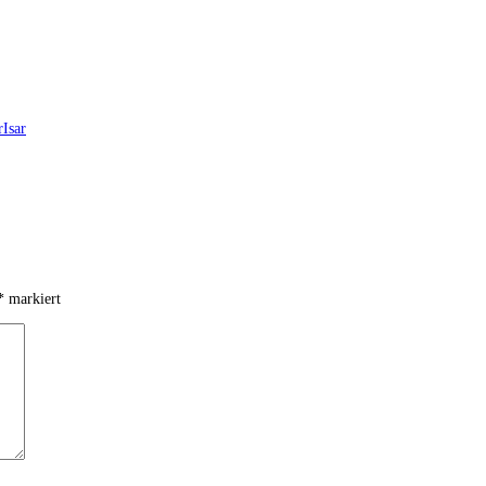
r
Isar
*
markiert