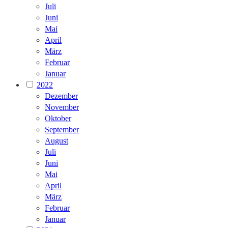
Juli
Juni
Mai
April
März
Februar
Januar
2022
Dezember
November
Oktober
September
August
Juli
Juni
Mai
April
März
Februar
Januar