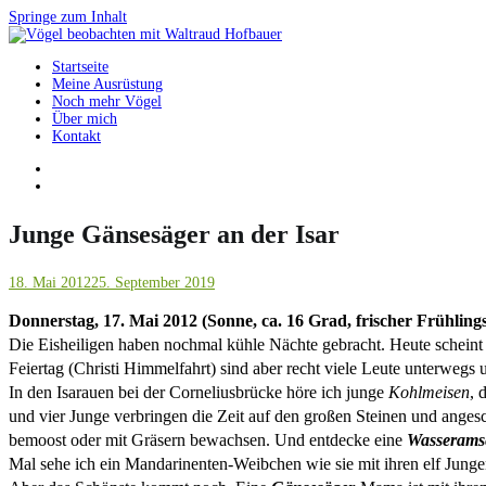
Springe zum Inhalt
Startseite
Vögel beobachten mit Waltraud Hofbauer
Meine Ausrüstung
Noch mehr Vögel
Über mich
Kontakt
Junge Gänsesäger an der Isar
18. Mai 2012
25. September 2019
Donnerstag, 17. Mai 2012 (Sonne, ca. 16 Grad, frischer Frühling
Die Eisheiligen haben nochmal kühle Nächte gebracht. Heute scheint d
Feiertag (Christi Himmelfahrt) sind aber recht viele Leute unterwegs 
In den Isarauen bei der Corneliusbrücke höre ich junge
Kohlmeisen
, 
und vier Junge verbringen die Zeit auf den großen Steinen und anges
bemoost oder mit Gräsern bewachsen. Und entdecke eine
Wasserams
Mal sehe ich ein Mandarinenten-Weibchen wie sie mit ihren elf Jung