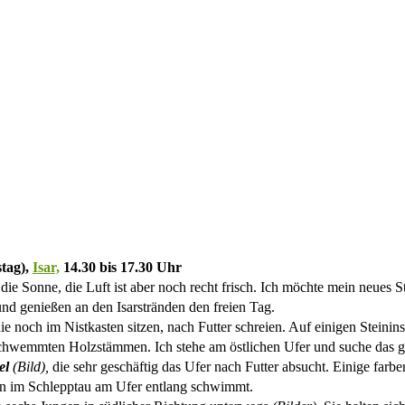
stag),
Isar,
14.30 bis 17.30 Uhr
ie Sonne, die Luft ist aber noch recht frisch. Ich möchte mein neues 
und genießen an den Isarstränden den freien Tag.
die noch im Nistkasten sitzen, nach Futter schreien. Auf einigen Steinins
chwemmten Holzstämmen. Ich stehe am östlichen Ufer und suche das geg
el
(Bild),
die sehr geschäftig das Ufer nach Futter absucht. Einige farb
en im Schlepptau am Ufer entlang schwimmt.