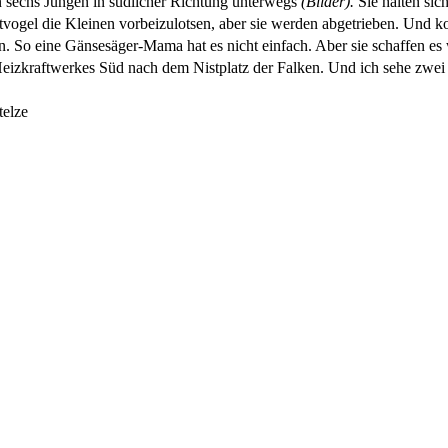
n sechs Jungen in südlicher Richtung unterwegs
(Bilder).
Sie halten si
ltvogel die Kleinen vorbeizulotsen, aber sie werden abgetrieben. Und 
 So eine Gänsesäger-Mama hat es nicht einfach. Aber sie schaffen es 
zkraftwerkes Süd nach dem Nistplatz der Falken. Und ich sehe zwei V
telze