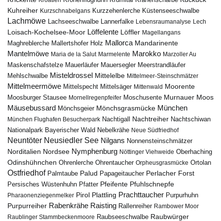
Kuhreiher
Küstenseeschwalbe
Kurzschnabelgans
Kurzzehenlerche
Lachmöwe
Lannerfalke
Lachseeschwalbe
Lebensraumanalyse
Lech
Löffelente
Löffler
Loisach-Kochelsee-Moor
Magellangans
Mallorca
Mandarinente
Maghreblerche
Mallertshofer Holz
Marokko
Mantelmöwe
Maria de la Salut
Marmelente
Marzoller Au
Maskenschafstelze
Mauersegler
Mauerläufer
Meerstrandläufer
Misteldrossel
Mehlschwalbe
Mittelelbe
Mittelmeer-Steinschmätzer
Mittelmeermöwe
Mittelsäger
Moorente
Mittelspecht
Mittenwald
Murnauer Moos
Moosburger Stausee
Mornellregenpfeifer
Moschusente
Mäusebussard
München
Mönchsgeier
Mönchsgrasmücke
Nachtreiher
Nachtigall
München Flughafen Besucherpark
Nachtschiwan
Nebelkrähe
Nationalpark Bayerischer Wald
Neue Südfriedhof
Neuntöter
Neusiedler See
Nilgans
Nonnensteinschmätzer
Nymphenburg
Norditalien
Nordsee
Nöttinger Viehweide
Oberhaching
Odinshühnchen
Ohrentaucher
Ortolan
Ohrenlerche
Orpheusgrasmücke
Ostfriedhof
Palud
Palmtaube
Papageitaucher
Perlacher Forst
Pfuhlschnepfe
Pfeifente
Persisches Wüstenhuhn
Pfatter
Pirol
Prachttaucher
Plattling
Purpurhuhn
Pharaonenziegenmelker
Rabenkrähe
Purpurreiher
Raisting
Rallenreiher
Rambower Moor
Raubwürger
Raubseeschwalbe
Raublinger Stammbeckenmoore