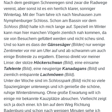
Nach dem gestrigen Schneeregen sind zwar die Radwege
vereist, aber sonst ist es ein herrlich klarer, sonniger
Wintertag. Mit der Tram fahre ich nach Neuhausen zum
Nymphenburger Schloss. Schon am Bassin vor dem
Schloss (Bild)
halte ich mich lange auf.
Speziell im Winter
kann man hier manchen Vögeln ziemlich nah kommen, da
sie von Besuchern gefüttert werden und nicht scheu sind.
Und so kam es dass der
Gänsesäger
(Bilder)
nur wenige
Zentimeter vor mir am Ufer auf und ab schwamm um auch
einige Brotreste zu ergattern. Ebenso direkt vor meiner
Linse: der stolze
Höckerschwan
(Bild),
eine einsame
Tafelente
(Bild)
, eine neugierige
Kanadagans
(Bild)
und
ziemlich entspannte
Lachmöwen
(Bild).
Unter der Woche sind im
Schlosspark (Bild)
nicht so viele
Spaziergänger unterwegs und ich genieße die schöne,
ruhige Winterstimmung. Ohne große Erwartung will ich
einige mir bekannte Kauzplätze absuchen. Vielleicht zeigt
sich ja doch einer. Ich bin auf dem Weg Richtung
Badenburg und schon nach wenigen Minuten sehe ich