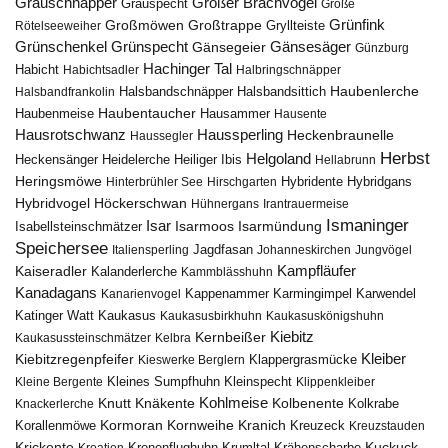
Grauschnäpper
Großer Brachvogel
Grauspecht
Große
Grünfink
Großmöwen
Großtrappe
Rötelseeweiher
Gryllteiste
Gänsesäger
Grünschenkel
Grünspecht
Gänsegeier
Günzburg
Hachinger Tal
Habicht
Habichtsadler
Halbringschnäpper
Haubenlerche
Halsbandfrankolin
Halsbandschnäpper
Halsbandsittich
Haubentaucher
Haubenmeise
Hausammer
Hausente
Hausrotschwanz
Haussperling
Heckenbraunelle
Haussegler
Herbst
Helgoland
Heidelerche
Heiliger Ibis
Heckensänger
Hellabrunn
Heringsmöwe
Hybridgans
Hinterbrühler See
Hirschgarten
Hybridente
Höckerschwan
Hybridvogel
Hühnergans
Irantrauermeise
Ismaninger
Isar
Isarmündung
Isabellsteinschmätzer
Isarmoos
Speichersee
Italiensperling
Jagdfasan
Johanneskirchen
Jungvögel
Kampfläufer
Kaiseradler
Kalanderlerche
Kammblässhuhn
Kanadagans
Karmingimpel
Karwendel
Kanarienvogel
Kappenammer
Katinger Watt
Kaukasus
Kaukasusbirkhuhn
Kaukasuskönigshuhn
Kiebitz
Kernbeißer
Kaukasussteinschmätzer
Kelbra
Kiebitzregenpfeifer
Kleiber
Klappergrasmücke
Kieswerke Berglern
Kleines Sumpfhuhn
Kleinspecht
Kleine Bergente
Klippenkleiber
Kohlmeise
Knutt
Knäkente
Kolbenente
Knackerlerche
Kolkrabe
Kormoran
Kornweihe
Kranich
Kreuzeck
Korallenmöwe
Kreuzstauden
Krickente
Kuckuck
Kroatien
Kronenflughuhn
Krumltal
Krähenscharbe