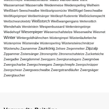
Wasseramsel
Wasserralle
Weidenmeise
Weidensperling
Weilheim
Weißbart-Seeschwalbe
Weißbartgrasmücke
Weißflügel-Seeschwalbe
Weißflügelgimpel
Weißkehlsänger
Weißkopf-Ruderente
Weißrückenspecht
Weißstorch
Weißwangengans
Weißschwanzkiebitz
Wellensittich
Wendehals
Wespenbussard
Wendelstein
Wettersteingebirge
Wiedehopf
Wiesenpieper
Wiesenschafstelze
Wiesmet
Wiesenweihe
Winter
Wintergoldhähnchen
Wüstenläuferlerche
Wüstengimpel
Wüstenprinie
Wüstenrabe
Wüstensperling
Wüstensteinschmätzer
Zaunkönig
Zilpzalp
Zaunammer
Wüstenuhu
Zellsee
Ziegenmelker
Zippammer
Zistensänger
Zuckerteiche
Zitronengirlitz
Zitronenschafstelze
Zwergdommel
Zwergmöwe
Zwergadler
Zwerggans
Zwergkanadagans
Zwergscharbe
Zwergschneegans
Zwergschnepfe
Zwergschnäpper
Zwergstrandläufer
Zwergseeschwalbe
Zwergsäger
Zwergschwan
Zwergtaucher