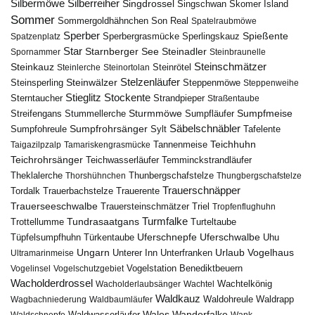
Silbermöwe
Silberreiher
Singdrossel
Singschwan
Skomer Island
Sommer
Sommergoldhähnchen
Son Real
Spatelraubmöwe
Sperber
Sperbergrasmücke
Spießente
Spatzenplatz
Sperlingskauz
Star
Starnberger See
Steinadler
Spornammer
Steinbraunelle
Steinschmätzer
Steinkauz
Steinrötel
Steinlerche
Steinortolan
Steinwälzer
Stelzenläufer
Steinsperling
Steppenmöwe
Steppenweihe
Stieglitz
Stockente
Sterntaucher
Strandpieper
Straßentaube
Sturmmöwe
Sumpfmeise
Streifengans
Sumpfläufer
Stummellerche
Sumpfrohrsänger
Säbelschnäbler
Sylt
Tafelente
Sumpfohreule
Teichhuhn
Tannenmeise
Taigazilpzalp
Tamariskengrasmücke
Teichrohrsänger
Teichwasserläufer
Temminckstrandläufer
Theklalerche
Thunbergschafstelze
Thorshühnchen
Thungbergschafstelze
Trauerschnäpper
Tordalk
Trauerbachstelze
Trauerente
Trauerseeschwalbe
Trauersteinschmätzer
Triel
Tropfenflughuhn
Turmfalke
Trottellumme
Tundrasaatgans
Turteltaube
Uferschnepfe
Tüpfelsumpfhuhn
Uferschwalbe
Türkentaube
Uhu
Urlaub
Ungarn
Unterer Inn
Vogelhaus
Ultramarinmeise
Unterfranken
Vogelstation Benediktbeuern
Vogelinsel
Vogelschutzgebiet
Wacholderdrossel
Wacholderlaubsänger
Wachtel
Wachtelkönig
Waldkauz
Waldohreule
Waldrapp
Wagbachniederung
Waldbaumläufer
Wales
Wanderfalke
Waldschnepfe
Waldwasserläufer
Wank