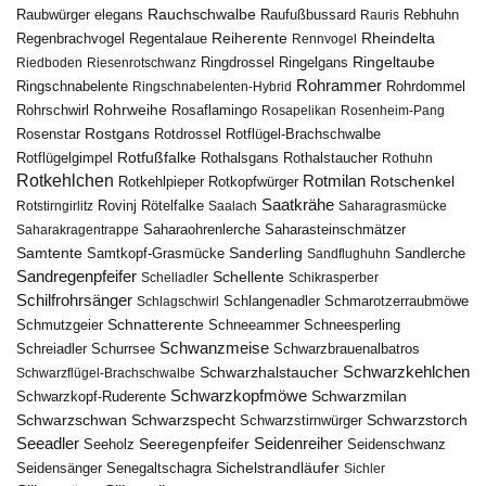
Rauchschwalbe
Raubwürger elegans
Rebhuhn
Raufußbussard
Rauris
Reiherente
Rheindelta
Regenbrachvogel
Regentalaue
Rennvogel
Ringeltaube
Ringdrossel
Ringelgans
Riedboden
Riesenrotschwanz
Rohrammer
Ringschnabelente
Ringschnabelenten-Hybrid
Rohrdommel
Rohrweihe
Rohrschwirl
Rosaflamingo
Rosapelikan
Rosenheim-Pang
Rostgans
Rotdrossel
Rosenstar
Rotflügel-Brachschwalbe
Rotfußfalke
Rothalsgans
Rothalstaucher
Rotflügelgimpel
Rothuhn
Rotkehlchen
Rotmilan
Rotschenkel
Rotkopfwürger
Rotkehlpieper
Saatkrähe
Rovinj
Rotstirngirlitz
Rötelfalke
Saalach
Saharagrasmücke
Saharasteinschmätzer
Saharakragentrappe
Saharaohrenlerche
Samtente
Sanderling
Samtkopf-Grasmücke
Sandflughuhn
Sandlerche
Sandregenpfeifer
Schellente
Schelladler
Schikrasperber
Schilfrohrsänger
Schlangenadler
Schlagschwirl
Schmarotzerraubmöwe
Schnatterente
Schmutzgeier
Schneeammer
Schneesperling
Schwanzmeise
Schwarzbrauenalbatros
Schreiadler
Schurrsee
Schwarzkehlchen
Schwarzhalstaucher
Schwarzflügel-Brachschwalbe
Schwarzkopfmöwe
Schwarzmilan
Schwarzkopf-Ruderente
Schwarzschwan
Schwarzspecht
Schwarzstirnwürger
Schwarzstorch
Seeadler
Seidenreiher
Seeregenpfeifer
Seeholz
Seidenschwanz
Seidensänger
Sichelstrandläufer
Senegaltschagra
Sichler