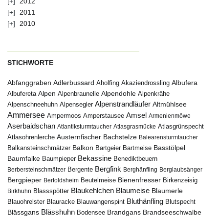
2012
2011
2010
STICHWORTE
Abfanggraben
Albufera
Adlerbussard
Aholfing
Akaziendrossling
Alpen
Albufereta
Alpenbraunelle
Alpendohle
Alpenkrähe
Alpenstrandläufer
Alpenschneehuhn
Alpensegler
Altmühlsee
Ammersee
Amsel
Ampermoos
Amperstausee
Armenienmöwe
Aserbaidschan
Atlantiksturmtaucher
Atlasgrasmücke
Atlasgrünspecht
Austernfischer
Bachstelze
Atlasohrenlerche
Balearensturmtaucher
Balkon
Basstölpel
Balkansteinschmätzer
Bartgeier
Bartmeise
Bekassine
Baumfalke
Baumpieper
Benediktbeuern
Bergfink
Berbersteinschmätzer
Bergente
Berghänfling
Berglaubsänger
Bergpieper
Bienenfresser
Beutelmeise
Bertoldsheim
Birkenzeisig
Blaumeise
Blaukehlchen
Blaumerle
Birkhuhn
Blassspötter
Bluthänfling
Blauohrelster
Blauracke
Blutspecht
Blauwangenspint
Blässhuhn
Brandseeschwalbe
Blässgans
Brandgans
Bodensee