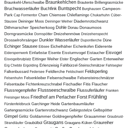
Braunkehlchen
Brillengrasmücke
Braunkehl-Uferschwalbe
Brautente
Bruchwasserläufer
Buchfink
Buntspecht
Campeon-
Burghausen
Park
Chiemsee
Chileflamingo
Cap Formentor
Cham
Chukarhuhn
Cúber-
Diademrotschwanz
Stausee
Deininger Moos
Deininger Weiher
Dohle
Dithmarscher Speicherkoog
Donau
Donaumoos
Dorngrasmücke
Dornspötter
Dreizehenmöwe
Dreizehenspecht
Drosselrohrsänger
Dunkler Wasserläufer
Düne
Dupontlerche
Echinger Stausee
Eichelhäher
Eiderente
Eichenkofen
Eibsee
Eisvogel
Eistaucher
Eidersperrwerk
Einfarbstar
Eisente
Eissturmvogel
Englischer Garten
Entenweiher
Eisvogelbrutplatz
Eittinger Weiher
Elster
Erlenzeisig
Fahlbürzel-Steinschmätzer
Erg Chebbi
Ergolding
Fahlsegler
Feldsperling
Feldlerche
Falkenbussard
Federsee
Feldschwirl
Felsenschwalbe
Felsensteinschmätzer
Felsenhuhn
Felsenkleiber
Fischadler
Fitis
Flaucher
Fichtenkreuzschnabel
Felsentaube
Flussregenpfeifer
Flussseeschwalbe
Flussuferläufer
Franken
Frühling
Friedhof am Perlacher Forst
Freisinger Moos
Gartenbaumläufer
Garchinger Heide
Fürstenfeldbruck
Gartenrotschwanz
Gartengrasmücke
Gebirgsstelze
Gelbspötter
Gimpel
Goldammer
Goldregenpfeifer
Girlitz
Grauammer
Graubrust-
Graugans
Graureiher
Graubülbül
Graugans-Küken
Strandläufer