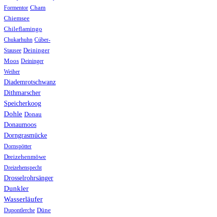
Formentor
Cham
Chiemsee
Chileflamingo
Chukarhuhn
Cúber-
Stausee
Deininger
Moos
Deininger
Weiher
Diademrotschwanz
Dithmarscher
Speicherkoog
Dohle
Donau
Donaumoos
Dorngrasmücke
Dornspötter
Dreizehenmöwe
Dreizehenspecht
Drosselrohrsänger
Dunkler
Wasserläufer
Düne
Dupontlerche