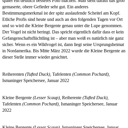
später ein deutlich besseres Foto machen. Man sieht darauf das grob
gemaserte, obere Gefieder sehr gut. Ein anderes
Bestimmungsmerkmal ist der spitz auslaufende Scheitel am Kopf.
Etliche Profis sind heute und auch an den folgenden Tagen vor Ort
und so wird die Kleine Bergente genau unter die Lupe genommen.
Der Vogel ist nicht beringt. Das spricht eigentlich dafür dass er kein
Gefangenschaftsflüchtling ist – aber man weiß es natürlich nie ganz
sicher. Wenn es ein Wildvogel ist, dann liegt seine Ursprungsheimat
in Nordamerika. Bis Mitte März 2022 wurde die Kleine Bergente an
dieser Stelle immer wieder gesichtet.
Reiherenten
(Tufted Duck),
Tafelenten
(Common Pochard),
Ismaninger Speichersee, Januar 2022
Kleine Bergente
(Lesser Scaup),
Reiherente
(Tufted Duck),
Tafelenten
(Common Pochard),
Ismaninger Speichersee, Januar
2022
Kleine Bergente
(Lesser Scaup),
Ismaninger Speichersee, Januar