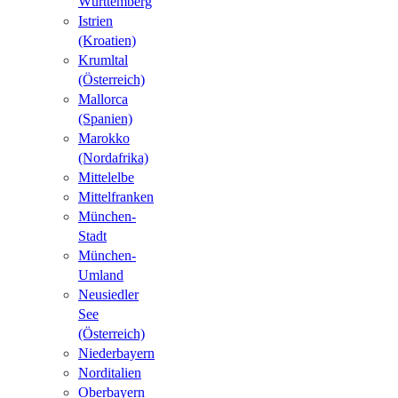
Württemberg
Istrien
(Kroatien)
Krumltal
(Österreich)
Mallorca
(Spanien)
Marokko
(Nordafrika)
Mittelelbe
Mittelfranken
München-
Stadt
München-
Umland
Neusiedler
See
(Österreich)
Niederbayern
Norditalien
Oberbayern