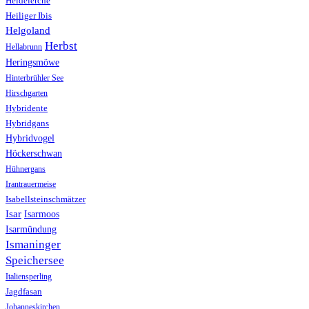
Heidelerche
Heiliger Ibis
Helgoland
Herbst
Hellabrunn
Heringsmöwe
Hinterbrühler See
Hirschgarten
Hybridente
Hybridgans
Hybridvogel
Höckerschwan
Hühnergans
Irantrauermeise
Isabellsteinschmätzer
Isar
Isarmoos
Isarmündung
Ismaninger
Speichersee
Italiensperling
Jagdfasan
Johanneskirchen