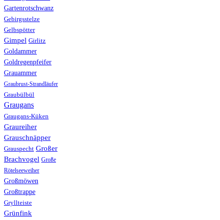
Gartenrotschwanz
Gebirgsstelze
Gelbspötter
Gimpel
Girlitz
Goldammer
Goldregenpfeifer
Grauammer
Graubrust-Strandläufer
Graubülbül
Graugans
Graugans-Küken
Graureiher
Grauschnäpper
Großer
Grauspecht
Brachvogel
Große
Rötelseeweiher
Großmöwen
Großtrappe
Gryllteiste
Grünfink