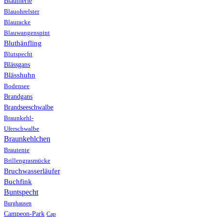
Blaumerle
Blauohrelster
Blauracke
Blauwangenspint
Bluthänfling
Blutspecht
Blässgans
Blässhuhn
Bodensee
Brandgans
Brandseeschwalbe
Braunkehl-
Uferschwalbe
Braunkehlchen
Brautente
Brillengrasmücke
Bruchwasserläufer
Buchfink
Buntspecht
Burghausen
Campeon-Park
Cap