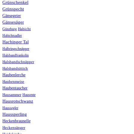
Grünschenkel
Grünspecht
Gänsegeier
Gänsesäger
Günzburg
Habicht
Habichtsadler
Hachinger Tal
Halbringschnäpper
Halsbandfrankolin
Halsbandschnäpper
Halsbandsittich
Haubenlerche
Haubenmeise
Haubentaucher
Hausammer
Hausente
Hausrotschwanz
Haussegler
Haussperling
Heckenbraunelle
Heckensänger