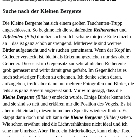
Suche nach der Kleinen Bergente
Die Kleine Bergente hat sich einem großen Tauchenten-Trupp
angeschlossen. So beginne ich die schlafenden
Reiherenten
und
Tafelenten
(Bild)
durchzusuchen. Ich schaue mir jede Ente einzeln
an – das ist ganz schön anstrengend. Mittlerweile sind weitere
Birder aufgetaucht und wir suchen gemeinsam. Wenn der Kopf im
Gefieder versteckt ist, bleibt als Erkennungszeichen nur das obere
Gefieder. Dieses ist im Gegensatz zur sehr ähnlichen Reiherente
grob gemasert und wirkt damit grau gefärbt. Im Gegenlicht ist es
noch schwieriger Farben zu erkennen. Ich denke schon daran,
aufzugeben, treffe aber dann auf mehrere Fotografen und Birder, die
teils aus ganz Bayern angereist sind. Mir wird gesagt, dass die
Kleine Bergente
(Bilder)
entdeckt wurde. Einige Birder kenne ich
und sie sind so nett und erklären mir die Position des Vogels. Es ist
aber nicht einfach, diesen in meinem Spektiv wiederzufinden. Es
klappt dann doch und ich kann die
Kleine Bergente
(Bilder)
sehen.
Wie schon erwähnt, sind die Lichtverhältnisse nicht ideal und ich
sehe nur Umrisse. Aber Timo, ein Birderkollege, kann einige Tage