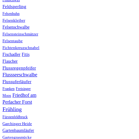
Feldschwirl
Feldsperling
Felsenhuhn
Felsenkleiber
Felsenschwalbe
Felsensteinschmätzer
Felsentaube
Fichtenkreuzschnabel
Fischadler
Fitis
Flaucher
Flussregenpfeifer
Flussseeschwalbe
Flussuferläufer
Franken
Freisinger
Friedhof am
Moos
Perlacher Forst
Frühling
Fürstenfeldbruck
Garchinger Heide
Gartenbaumläufer
Gartengrasmücke