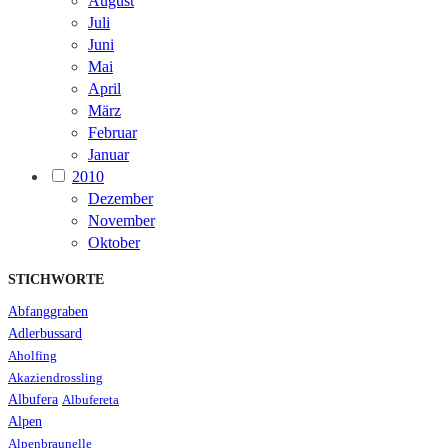
August
Juli
Juni
Mai
April
März
Februar
Januar
2010
Dezember
November
Oktober
STICHWORTE
Abfanggraben
Adlerbussard
Aholfing
Akaziendrossling
Albufera
Albufereta
Alpen
Alpenbraunelle