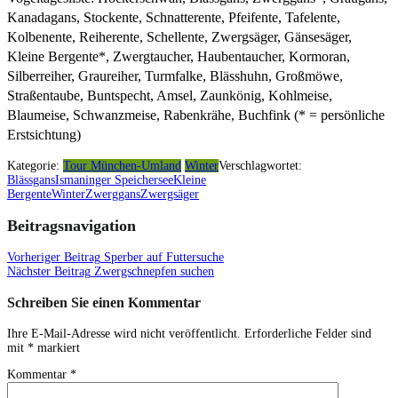
Kanadagans, Stockente, Schnatterente, Pfeifente, Tafelente,
Kolbenente, Reiherente, Schellente, Zwergsäger, Gänsesäger,
Kleine Bergente*, Zwergtaucher, Haubentaucher, Kormoran,
Silberreiher, Graureiher, Turmfalke, Blässhuhn, Großmöwe,
Straßentaube, Buntspecht, Amsel, Zaunkönig, Kohlmeise,
Blaumeise, Schwanzmeise, Rabenkrähe, Buchfink (* = persönliche
Erstsichtung)
Kategorie:
Tour München-Umland
Winter
Verschlagwortet:
Blässgans
Ismaninger Speichersee
Kleine
Bergente
Winter
Zwerggans
Zwergsäger
Beitragsnavigation
Vorheriger Beitrag
Sperber auf Futtersuche
Nächster Beitrag
Zwergschnepfen suchen
Schreiben Sie einen Kommentar
Ihre E-Mail-Adresse wird nicht veröffentlicht.
Erforderliche Felder sind
mit
*
markiert
Kommentar
*