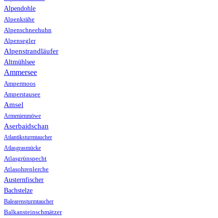
Alpendohle
Alpenkrähe
Alpenschneehuhn
Alpensegler
Alpenstrandläufer
Altmühlsee
Ammersee
Ampermoos
Amperstausee
Amsel
Armenienmöwe
Aserbaidschan
Atlantiksturmtaucher
Atlasgrasmücke
Atlasgrünspecht
Atlasohrenlerche
Austernfischer
Bachstelze
Balearensturmtaucher
Balkansteinschmätzer