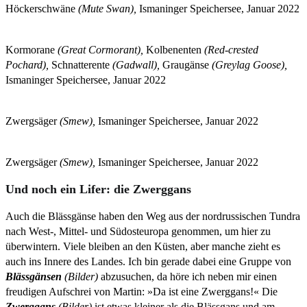
Höckerschwäne
(Mute Swan),
Ismaninger Speichersee, Januar 2022
Kormorane
(Great Cormorant),
Kolbenenten
(Red-crested
Pochard),
Schnatterente
(Gadwall),
Graugänse
(Greylag Goose),
Ismaninger Speichersee, Januar 2022
Zwergsäger
(Smew),
Ismaninger Speichersee, Januar 2022
Zwergsäger
(Smew),
Ismaninger Speichersee, Januar 2022
Und noch ein Lifer: die Zwerggans
Auch die Blässgänse haben den Weg aus der nordrussischen Tundra
nach West-, Mittel- und Südosteuropa genommen, um hier zu
überwintern. Viele bleiben an den Küsten, aber manche zieht es
auch ins Innere des Landes. Ich bin gerade dabei eine Gruppe von
Blässgänsen
(Bilder)
abzusuchen, da höre ich neben mir einen
freudigen Aufschrei von Martin: »Da ist eine Zwerggans!« Die
Zwerggans
(Bilder)
ist etwas kleiner als die Blässgans und am