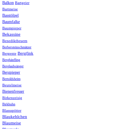
Balkon
Bartgeier
Bartmeise
Basstölpel
Baumfalke
Baumpieper
Bekassine
Benediktbeuern
Berbersteinschmätzer
Bergfink
Bergente
Berghänfling
Berglaubsänger
Bergpieper
Bertoldsheim
Beutelmeise
Bienenfresser
Birkenzeisig
Birkhuhn
Blassspötter
Blaukehlchen
Blaumeise