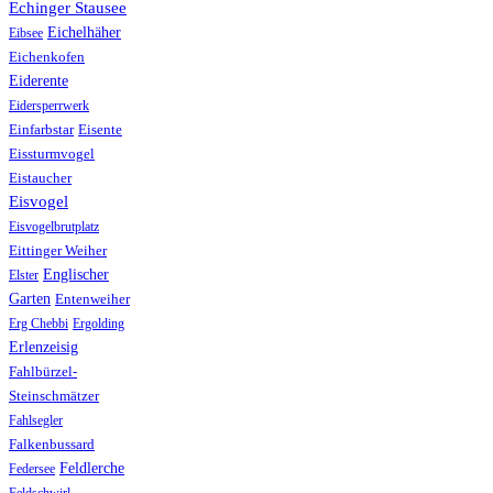
Echinger Stausee
Eichelhäher
Eibsee
Eichenkofen
Eiderente
Eidersperrwerk
Einfarbstar
Eisente
Eissturmvogel
Eistaucher
Eisvogel
Eisvogelbrutplatz
Eittinger Weiher
Englischer
Elster
Garten
Entenweiher
Erg Chebbi
Ergolding
Erlenzeisig
Fahlbürzel-
Steinschmätzer
Fahlsegler
Falkenbussard
Feldlerche
Federsee