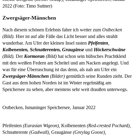
2022 (Foto: Timo Suttner)
Zwergsäger-Männchen
Nach diesem schönen Erlebnis fahre ich weiter zum
Ostbecken
(Bild).
Hier ist auf alle Fälle das Licht besser und alles strahlt
wunderbar. Am Ufer der kleinen Insel rasten
Pfeifenten
,
Kolbenenten, Schnatterenten, Graugänse
und
Höckerschwäne
(Bild).
Der
Kormoran
(Bild)
hat schon sein hübsches Prachtkleid
mit den weißen Federn am Scheitel und am Nacken angelegt. Und
was für eine Überraschung ist das denn, als nah am Ufer ein
Zwergsäger-Männchen
(Bilder)
gemütlich seine Runden zieht. Der
Gast aus dem hohen Norden ist im Winter regelmäßig am
Speichersee zu sehen, aber meistens sehr weit draußen unterwegs.
Ostbecken, Ismaninger Speichersee, Januar 2022
Pfeifenten
(Eurasian Wigeon),
Kolbenenten
(Red-crested Pochard),
Schnatterente
(Gadwall),
Graugänse
(Greylag Goose),