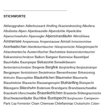
STICHWORTE
Abfanggraben
Albufera
Adlerbussard
Aholfing
Akaziendrossling
Alpen
Albufereta
Alpenbraunelle
Alpendohle
Alpenkrähe
Alpenstrandläufer
Alpenschneehuhn
Alpensegler
Altmühlsee
Ammersee
Amsel
Ampermoos
Amperstausee
Armenienmöwe
Aserbaidschan
Atlantiksturmtaucher
Atlasgrasmücke
Atlasgrünspecht
Austernfischer
Bachstelze
Atlasohrenlerche
Balearensturmtaucher
Balkon
Basstölpel
Balkansteinschmätzer
Bartgeier
Bartmeise
Bekassine
Baumfalke
Baumpieper
Benediktbeuern
Bergfink
Berbersteinschmätzer
Bergente
Berghänfling
Berglaubsänger
Bergpieper
Bienenfresser
Beutelmeise
Bertoldsheim
Birkenzeisig
Blaumeise
Blaukehlchen
Blaumerle
Birkhuhn
Blassspötter
Bluthänfling
Blauohrelster
Blauracke
Blutspecht
Blauwangenspint
Blässhuhn
Brandseeschwalbe
Blässgans
Brandgans
Bodensee
Braunkehlchen
Brillengrasmücke
Braunkehl-Uferschwalbe
Brautente
Bruchwasserläufer
Buchfink
Buntspecht
Campeon-
Burghausen
Park
Chiemsee
Chileflamingo
Cap Formentor
Cham
Chukarhuhn
Cúber-