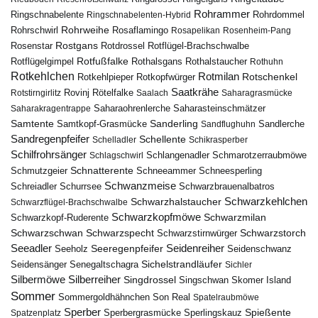
Rohrammer
Ringschnabelente
Ringschnabelenten-Hybrid
Rohrdommel
Rohrweihe
Rohrschwirl
Rosaflamingo
Rosapelikan
Rosenheim-Pang
Rostgans
Rotdrossel
Rosenstar
Rotflügel-Brachschwalbe
Rotfußfalke
Rothalsgans
Rothalstaucher
Rotflügelgimpel
Rothuhn
Rotkehlchen
Rotmilan
Rotschenkel
Rotkopfwürger
Rotkehlpieper
Saatkrähe
Rovinj
Rotstirngirlitz
Rötelfalke
Saalach
Saharagrasmücke
Saharasteinschmätzer
Saharakragentrappe
Saharaohrenlerche
Samtente
Sanderling
Samtkopf-Grasmücke
Sandflughuhn
Sandlerche
Sandregenpfeifer
Schellente
Schelladler
Schikrasperber
Schilfrohrsänger
Schlangenadler
Schlagschwirl
Schmarotzerraubmöwe
Schnatterente
Schmutzgeier
Schneeammer
Schneesperling
Schwanzmeise
Schwarzbrauenalbatros
Schreiadler
Schurrsee
Schwarzkehlchen
Schwarzhalstaucher
Schwarzflügel-Brachschwalbe
Schwarzkopfmöwe
Schwarzmilan
Schwarzkopf-Ruderente
Schwarzschwan
Schwarzspecht
Schwarzstirnwürger
Schwarzstorch
Seeadler
Seidenreiher
Seeregenpfeifer
Seeholz
Seidenschwanz
Seidensänger
Sichelstrandläufer
Senegaltschagra
Sichler
Silbermöwe
Silberreiher
Singdrossel
Singschwan
Skomer Island
Sommer
Sommergoldhähnchen
Son Real
Spatelraubmöwe
Sperber
Sperbergrasmücke
Spießente
Spatzenplatz
Sperlingskauz