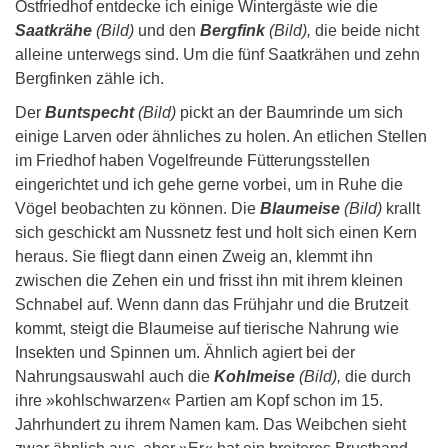
Ostfriedhof entdecke ich einige Wintergäste wie die
Saatkrähe
(Bild)
und den
Bergfink
(Bild),
die beide nicht
alleine unterwegs sind. Um die fünf Saatkrähen und zehn
Bergfinken zähle ich.
Der
Buntspecht
(Bild)
pickt an der Baumrinde um sich
einige Larven oder ähnliches zu holen. An etlichen Stellen
im Friedhof haben Vogelfreunde Fütterungsstellen
eingerichtet und ich gehe gerne vorbei, um in Ruhe die
Vögel beobachten zu können. Die
Blaumeise
(Bild)
krallt
sich geschickt am Nussnetz fest und holt sich einen Kern
heraus. Sie fliegt dann einen Zweig an, klemmt ihn
zwischen die Zehen ein und frisst ihn mit ihrem kleinen
Schnabel auf. Wenn dann das Frühjahr und die Brutzeit
kommt, steigt die Blaumeise auf tierische Nahrung wie
Insekten und Spinnen um. Ähnlich agiert bei der
Nahrungsauswahl auch die
Kohlmeise
(Bild),
die durch
ihre »kohlschwarzen« Partien am Kopf schon im 15.
Jahrhundert zu ihrem Namen kam. Das Weibchen sieht