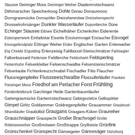
Diademrotschwanz
Stausee
Deininger Moos
Deininger Weiher
Dohle
Dithmarscher Speicherkoog
Donau
Donaumoos
Dorngrasmücke
Dornspötter
Dreizehenmöwe
Dreizehenspecht
Drosselrohrsänger
Dunkler Wasserläufer
Düne
Dupontlerche
Echinger Stausee
Eichelhäher
Eiderente
Eichenkofen
Eibsee
Eisvogel
Eistaucher
Eidersperrwerk
Einfarbstar
Eisente
Eissturmvogel
Englischer Garten
Entenweiher
Eisvogelbrutplatz
Eittinger Weiher
Elster
Erlenzeisig
Fahlbürzel-Steinschmätzer
Erg Chebbi
Ergolding
Fahlsegler
Feldsperling
Feldlerche
Falkenbussard
Federsee
Feldschwirl
Felsenschwalbe
Felsensteinschmätzer
Felsenhuhn
Felsenkleiber
Fischadler
Fitis
Flaucher
Fichtenkreuzschnabel
Felsentaube
Flussregenpfeifer
Flussseeschwalbe
Flussuferläufer
Franken
Frühling
Friedhof am Perlacher Forst
Freisinger Moos
Gartenbaumläufer
Garchinger Heide
Fürstenfeldbruck
Gartenrotschwanz
Gartengrasmücke
Gebirgsstelze
Gelbspötter
Gimpel
Goldammer
Goldregenpfeifer
Girlitz
Grauammer
Graubrust-
Graugans
Graureiher
Graubülbül
Graugans-Küken
Strandläufer
Grauschnäpper
Großer Brachvogel
Grauspecht
Große
Grünfink
Großmöwen
Großtrappe
Rötelseeweiher
Gryllteiste
Gänsesäger
Grünschenkel
Grünspecht
Gänsegeier
Günzburg