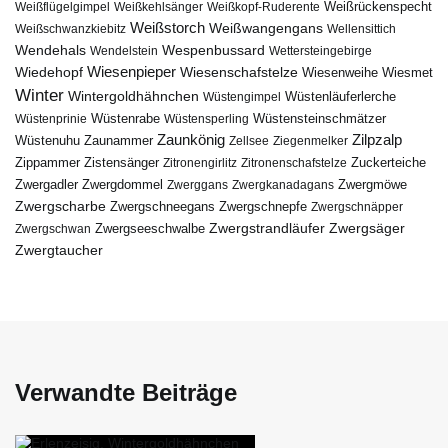
Weißflügelgimpel
Weißkehlsänger
Weißkopf-Ruderente
Weißrückenspecht
Weißstorch
Weißwangengans
Weißschwanzkiebitz
Wellensittich
Wendehals
Wespenbussard
Wendelstein
Wettersteingebirge
Wiedehopf
Wiesenpieper
Wiesenschafstelze
Wiesmet
Wiesenweihe
Winter
Wintergoldhähnchen
Wüstenläuferlerche
Wüstengimpel
Wüstenprinie
Wüstenrabe
Wüstensperling
Wüstensteinschmätzer
Zaunkönig
Zilpzalp
Zaunammer
Wüstenuhu
Zellsee
Ziegenmelker
Zippammer
Zistensänger
Zuckerteiche
Zitronengirlitz
Zitronenschafstelze
Zwergdommel
Zwergmöwe
Zwergadler
Zwerggans
Zwergkanadagans
Zwergscharbe
Zwergschneegans
Zwergschnepfe
Zwergschnäpper
Zwergstrandläufer
Zwergseeschwalbe
Zwergsäger
Zwergschwan
Zwergtaucher
Verwandte Beiträge