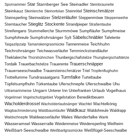
Star
Starnberger See
Steinadler
Spornammer
Steinbraunelle
Steinschmätzer
Steinkauz
Steinrötel
Steinlerche
Steinortolan
Steinwälzer
Stelzenläufer
Steinsperling
Steppenmöwe
Steppenweihe
Stieglitz
Stockente
Sterntaucher
Strandpieper
Straßentaube
Sturmmöwe
Sumpfmeise
Streifengans
Sumpfläufer
Stummellerche
Sumpfrohrsänger
Säbelschnäbler
Sylt
Tafelente
Sumpfohreule
Teichhuhn
Tannenmeise
Taigazilpzalp
Tamariskengrasmücke
Teichrohrsänger
Teichwasserläufer
Temminckstrandläufer
Theklalerche
Thunbergschafstelze
Thorshühnchen
Thungbergschafstelze
Trauerschnäpper
Tordalk
Trauerbachstelze
Trauerente
Trauerseeschwalbe
Trauersteinschmätzer
Triel
Tropfenflughuhn
Turmfalke
Trottellumme
Tundrasaatgans
Turteltaube
Uferschnepfe
Tüpfelsumpfhuhn
Uferschwalbe
Türkentaube
Uhu
Urlaub
Ungarn
Unterer Inn
Vogelhaus
Ultramarinmeise
Unterfranken
Vogelstation Benediktbeuern
Vogelinsel
Vogelschutzgebiet
Wacholderdrossel
Wacholderlaubsänger
Wachtel
Wachtelkönig
Waldkauz
Waldohreule
Waldrapp
Wagbachniederung
Waldbaumläufer
Wales
Wanderfalke
Waldschnepfe
Waldwasserläufer
Wank
Wasseramsel
Wasserralle
Weidenmeise
Weidensperling
Weilheim
Weißbart-Seeschwalbe
Weißbartgrasmücke
Weißflügel-Seeschwalbe