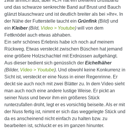
zwar ähnlich aus, aber »Er« hat ein breiteres Brustband
und das schwarze senkrechte Band auf Brust und Bauch
glänzt blauschwarz und ist deutlich breiter als bei »Ihr«. In
der Nähe der Futterstelle taucht ein
Grünfink
(Bild)
und
ein
Kleiber
(Bild,
Video > Youtube
)
will von dem
Fettknödel auch etwas abhaben.
Ein sehr schönes Erlebnis habe ich noch auf meinem
Rückweg. Etwas versteckt zwischen Büschen hat jemand
eine größere Holzschachtel mit Erdnüssen aufgehängt.
Aus dieser bedient sich genüsslich der
Eichelhäher
(Bilder,
Video > Youtube
).
Und obwohl keine Konkurrenz in
Sicht ist, versteckt er eine Nuss in einer Regenrinne. Er
deckt sie auch noch mit zwei Blätter zu. In dem Video sieht
man auch noch eine andere lustige Weise. Er pickt an
seiner Nuss und bevor ihm ein größeres Stück
runterzufallen droht, legt er es vorsichtig beiseite. Als er mit
der Nuss fertig ist, nimmt er sich das weggelegte Stück und
da es anscheinend nicht einfach zu halten bzw. zu
bearbeiten ist, schluckt er es im ganzen hinunter.