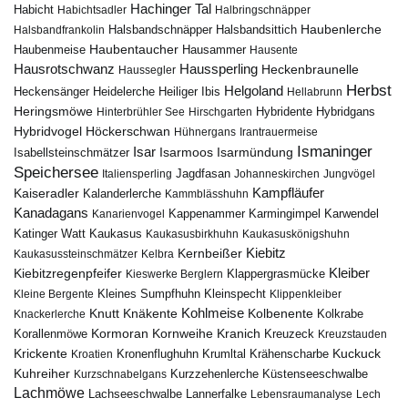
Hachinger Tal
Habicht
Habichtsadler
Halbringschnäpper
Haubenlerche
Halsbandfrankolin
Halsbandschnäpper
Halsbandsittich
Haubentaucher
Haubenmeise
Hausammer
Hausente
Hausrotschwanz
Haussperling
Heckenbraunelle
Haussegler
Herbst
Helgoland
Heidelerche
Heiliger Ibis
Heckensänger
Hellabrunn
Heringsmöwe
Hybridgans
Hinterbrühler See
Hirschgarten
Hybridente
Höckerschwan
Hybridvogel
Hühnergans
Irantrauermeise
Ismaninger
Isar
Isarmündung
Isabellsteinschmätzer
Isarmoos
Speichersee
Italiensperling
Jagdfasan
Johanneskirchen
Jungvögel
Kampfläufer
Kaiseradler
Kalanderlerche
Kammblässhuhn
Kanadagans
Karmingimpel
Karwendel
Kanarienvogel
Kappenammer
Katinger Watt
Kaukasus
Kaukasusbirkhuhn
Kaukasuskönigshuhn
Kiebitz
Kernbeißer
Kaukasussteinschmätzer
Kelbra
Kiebitzregenpfeifer
Kleiber
Klappergrasmücke
Kieswerke Berglern
Kleines Sumpfhuhn
Kleinspecht
Kleine Bergente
Klippenkleiber
Kohlmeise
Knutt
Knäkente
Kolbenente
Knackerlerche
Kolkrabe
Kormoran
Kornweihe
Kranich
Kreuzeck
Korallenmöwe
Kreuzstauden
Krickente
Kuckuck
Kroatien
Kronenflughuhn
Krumltal
Krähenscharbe
Kuhreiher
Küstenseeschwalbe
Kurzschnabelgans
Kurzzehenlerche
Lachmöwe
Lannerfalke
Lachseeschwalbe
Lebensraumanalyse
Lech