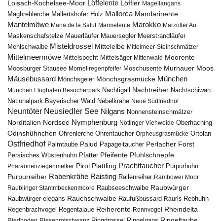
Löffelente
Löffler
Loisach-Kochelsee-Moor
Magellangans
Mallorca
Mandarinente
Maghreblerche
Mallertshofer Holz
Marokko
Mantelmöwe
Maria de la Salut
Marmelente
Marzoller Au
Maskenschafstelze
Mauersegler
Mauerläufer
Meerstrandläufer
Misteldrossel
Mehlschwalbe
Mittelelbe
Mittelmeer-Steinschmätzer
Mittelmeermöwe
Mittelsäger
Moorente
Mittelspecht
Mittenwald
Murnauer Moos
Moosburger Stausee
Mornellregenpfeifer
Moschusente
Mäusebussard
München
Mönchsgeier
Mönchsgrasmücke
Nachtreiher
Nachtigall
München Flughafen Besucherpark
Nachtschiwan
Nebelkrähe
Nationalpark Bayerischer Wald
Neue Südfriedhof
Neuntöter
Neusiedler See
Nilgans
Nonnensteinschmätzer
Nymphenburg
Norditalien
Nordsee
Nöttinger Viehweide
Oberhaching
Odinshühnchen
Ohrentaucher
Ortolan
Ohrenlerche
Orpheusgrasmücke
Ostfriedhof
Palud
Palmtaube
Papageitaucher
Perlacher Forst
Pfuhlschnepfe
Pfeifente
Persisches Wüstenhuhn
Pfatter
Pirol
Prachttaucher
Plattling
Purpurhuhn
Pharaonenziegenmelker
Rabenkrähe
Purpurreiher
Raisting
Rallenreiher
Rambower Moor
Raubwürger
Raubseeschwalbe
Raublinger Stammbeckenmoore
Rauchschwalbe
Raubwürger elegans
Rebhuhn
Raufußbussard
Rauris
Reiherente
Rheindelta
Regenbrachvogel
Regentalaue
Rennvogel
Ringeltaube
Ringdrossel
Ringelgans
Riedboden
Riesenrotschwanz