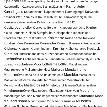
Speichersee
Italiensperling
Jagdfasan
Johanneskirchen
Jungvögel
Kampfläufer
Kaiseradler
Kalanderlerche
Kammblässhuhn
Kanadagans
Karmingimpel
Karwendel
Kanarienvogel
Kappenammer
Katinger Watt
Kaukasus
Kaukasusbirkhuhn
Kaukasuskönigshuhn
Kiebitz
Kernbeißer
Kaukasussteinschmätzer
Kelbra
Kiebitzregenpfeifer
Kleiber
Klappergrasmücke
Kieswerke Berglern
Kleines Sumpfhuhn
Kleinspecht
Kleine Bergente
Klippenkleiber
Kohlmeise
Knutt
Knäkente
Kolbenente
Knackerlerche
Kolkrabe
Kormoran
Kornweihe
Kranich
Kreuzeck
Korallenmöwe
Kreuzstauden
Krickente
Kuckuck
Kroatien
Kronenflughuhn
Krumltal
Krähenscharbe
Kuhreiher
Küstenseeschwalbe
Kurzschnabelgans
Kurzzehenlerche
Lachmöwe
Lannerfalke
Lachseeschwalbe
Lebensraumanalyse
Lech
Löffelente
Löffler
Loisach-Kochelsee-Moor
Magellangans
Mallorca
Mandarinente
Maghreblerche
Mallertshofer Holz
Marokko
Mantelmöwe
Maria de la Salut
Marmelente
Marzoller Au
Maskenschafstelze
Mauersegler
Mauerläufer
Meerstrandläufer
Misteldrossel
Mehlschwalbe
Mittelelbe
Mittelmeer-Steinschmätzer
Mittelmeermöwe
Mittelsäger
Moorente
Mittelspecht
Mittenwald
Murnauer Moos
Moosburger Stausee
Mornellregenpfeifer
Moschusente
Mäusebussard
München
Mönchsgeier
Mönchsgrasmücke
Nachtreiher
Nachtigall
München Flughafen Besucherpark
Nachtschiwan