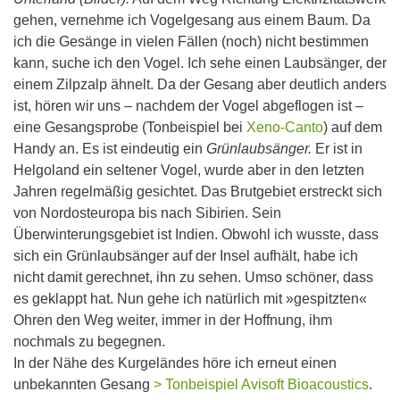
gehen, vernehme ich Vogelgesang aus einem Baum. Da
ich die Gesänge in vielen Fällen (noch) nicht bestimmen
kann, suche ich den Vogel. Ich sehe einen Laubsänger, der
einem Zilpzalp ähnelt. Da der Gesang aber deutlich anders
ist, hören wir uns – nachdem der Vogel abgeflogen ist –
eine Gesangsprobe (Tonbeispiel bei
Xeno-Canto
) auf dem
Handy an. Es ist eindeutig ein
Grünlaubsänger.
Er ist in
Helgoland ein seltener Vogel, wurde aber in den letzten
Jahren regelmäßig gesichtet. Das Brutgebiet erstreckt sich
von Nordosteuropa bis nach Sibirien. Sein
Überwinterungsgebiet ist Indien. Obwohl ich wusste, dass
sich ein Grünlaubsänger auf der Insel aufhält, habe ich
nicht damit gerechnet, ihn zu sehen. Umso schöner, dass
es geklappt hat. Nun gehe ich natürlich mit »gespitzten«
Ohren den Weg weiter, immer in der Hoffnung, ihm
nochmals zu begegnen.
In der Nähe des Kurgeländes höre ich erneut einen
unbekannten Gesang
> Tonbeispiel Avisoft Bioacoustics
.