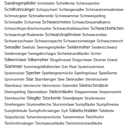
Sandregenpfeifer
Schellente
Schelladler
Schikrasperber
Schilfrohrsänger
Schlangenadler
Schlagschwirl
Schmarotzerraubmöwe
Schnatterente
Schmutzgeier
Schneeammer
Schneesperling
Schwanzmeise
Schwarzbrauenalbatros
Schreiadler
Schurrsee
Schwarzkehlchen
Schwarzhalstaucher
Schwarzflügel-Brachschwalbe
Schwarzkopfmöwe
Schwarzmilan
Schwarzkopf-Ruderente
Schwarzschwan
Schwarzspecht
Schwarzstirnwürger
Schwarzstorch
Seeadler
Seidenreiher
Seeregenpfeifer
Seeholz
Seidenschwanz
Seidensänger
Sichelstrandläufer
Senegaltschagra
Sichler
Silbermöwe
Silberreiher
Singdrossel
Singschwan
Skomer Island
Sommer
Sommergoldhähnchen
Son Real
Spatelraubmöwe
Sperber
Sperbergrasmücke
Spießente
Spatzenplatz
Sperlingskauz
Star
Starnberger See
Steinadler
Spornammer
Steinbraunelle
Steinschmätzer
Steinkauz
Steinrötel
Steinlerche
Steinortolan
Steinwälzer
Stelzenläufer
Steinsperling
Steppenmöwe
Steppenweihe
Stieglitz
Stockente
Sterntaucher
Strandpieper
Straßentaube
Sturmmöwe
Sumpfmeise
Streifengans
Sumpfläufer
Stummellerche
Sumpfrohrsänger
Säbelschnäbler
Sylt
Tafelente
Sumpfohreule
Teichhuhn
Tannenmeise
Taigazilpzalp
Tamariskengrasmücke
Teichrohrsänger
Teichwasserläufer
Temminckstrandläufer