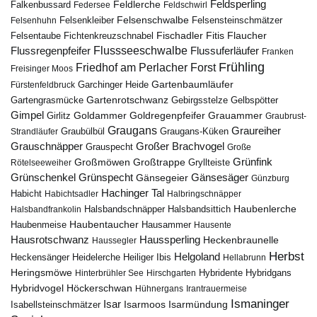
Feldsperling
Feldlerche
Falkenbussard
Federsee
Feldschwirl
Felsenschwalbe
Felsensteinschmätzer
Felsenhuhn
Felsenkleiber
Fischadler
Fitis
Flaucher
Fichtenkreuzschnabel
Felsentaube
Flussregenpfeifer
Flussseeschwalbe
Flussuferläufer
Franken
Frühling
Friedhof am Perlacher Forst
Freisinger Moos
Gartenbaumläufer
Garchinger Heide
Fürstenfeldbruck
Gartenrotschwanz
Gartengrasmücke
Gebirgsstelze
Gelbspötter
Gimpel
Goldammer
Goldregenpfeifer
Girlitz
Grauammer
Graubrust-
Graugans
Graureiher
Graubülbül
Graugans-Küken
Strandläufer
Grauschnäpper
Großer Brachvogel
Grauspecht
Große
Grünfink
Großmöwen
Großtrappe
Rötelseeweiher
Gryllteiste
Gänsesäger
Grünschenkel
Grünspecht
Gänsegeier
Günzburg
Hachinger Tal
Habicht
Habichtsadler
Halbringschnäpper
Haubenlerche
Halsbandfrankolin
Halsbandschnäpper
Halsbandsittich
Haubentaucher
Haubenmeise
Hausammer
Hausente
Hausrotschwanz
Haussperling
Heckenbraunelle
Haussegler
Herbst
Helgoland
Heidelerche
Heiliger Ibis
Heckensänger
Hellabrunn
Heringsmöwe
Hybridgans
Hinterbrühler See
Hirschgarten
Hybridente
Höckerschwan
Hybridvogel
Hühnergans
Irantrauermeise
Ismaninger
Isar
Isarmündung
Isabellsteinschmätzer
Isarmoos