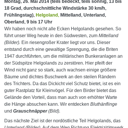
Montag, 26. Mai 2014 (teils bedeckt, teils sonnig, 13 bis
18 Grad, durchschnittliche Windstärke 30 km/h,
Frühlingstag),
Helgoland,
Mittelland, Unterland,
Oberland, 9 bis 17 Uhr
Wir haben noch nicht alle Ecken Helgolands gesehen. So
führt unser Weg heute in den Südwesten, zum
Mittelland
(Bilder).
Ein riesengroßer Krater liegt vor uns. Dieser
entstand durch eine gewaltige Sprengung, die die Briten
1947 durchführten, um die militärischen Bunkeranlagen an
der Südspitze Helgolands zu zerstören.
Hier pfeift der
Wind nicht ganz so stark, auch wachsen einige größere
Bäume und dichtes Buschwerk an den steilen Rändern
des Trichters. Da das Dickicht viel Schutz bietet, ist es ein
guter Rastplatz für Kleinvögel. Für den Birder bietet das
Gelände den Vorteil, dass man auch von erhöhter Warte
die Hänge absuchen kann. Wir entdecken
Bluthänflinge
und
Grauschnäpper
(Bild).
Das nächste Ziel ist der nordöstliche Teil Helgolands, das
Unterland (Bilder).
Auf dem Weg Richtung Elektrizitätswerk