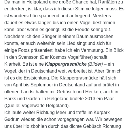
Da man in Helgoland eine große Chance hat, Raritäten zu
entdecken, ist klar, dass ich dieser Stimme folgen muss. Es
ist wunderschön spannend und aufregend. Meistens
dauert es etwas länger, bis ich einen Vogel bestimmen
kann, aber wenn es gelingt, ist die Freude sehr groß.
Nachdem ich den Sänger in einem Baum ausmachen
konnte, er auch weiterhin sein Lied singt und sich für
einige Fotos präsentiert, habe ich ein Vermutung. Ein Blick
in den Svensson (Der Kosmos Vogelführer) schafft
Klarheit. Es ist eine
Klappergrasmücke
(Bilder) –
ein
Vogel, der in Deutschland weit verbreitet ist. Aber für mich
ist es die Erstsichtung. Die Klappergrasmücke hält sich
von April bis September in Deutschland auf und brütet in
offenen Landschaften mit Gebüsch und Hecken, auch in
Parks und Gärten. In Helgoland brütete 2013 ein Paar
(Quelle: Vogelwarte Helgoland).
Ich laufe weiter Richtung Meer und treffe im Kurpark
Gudrun wieder, die schon vorgegangen war. Wir bewegen
uns über Holzbohlen durch das dichte Gebüsch Richtung