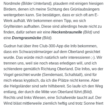
Nordmole
(Bilder Unterland),
plaudern mit einigen hiesigen
Birdern, denen ich meine Sichtung des Grünlaubsängers
weitergeben kann. Sie bestätigen, dass er sich oft am E-
Werk aufhält. Wir bekommen einen Tipp, wo sich
Gryllteisten aufhalten. Diese sind allerdings heute nicht zu
finden, dafür sehen wir eine
Heckenbraunelle
(Bild)
und
eine
Dorngrasmücke
(Bild).
Gudrun hat über ihre Club-300-App die Info bekommen,
dass ein Schwarzstirnwürger auf dem Oberland gesichtet
wurde. Das würde mich natürlich sehr interessieren ;-). Wir
trennen uns, weil sie noch etwas erledigen will, und ich
schlendere gemütlich Richtung Oberland. Die Infos, wo der
Vogel gesichtet wurde (Sendemast, Schafstall), sind für
mich etwas kryptisch, da ich die Plätze nicht kenne. Aber
die Helgoländer sind sehr hilfsbereit. So laufe ich den Weg
entlang, der durch die Mitte von Oberland führt
(Bild).
Rechts und links Wiesen, eine Schafweide taucht auf. Der
Wind bläst mittlerweile ziemlich heftig und trotz Sonne friert