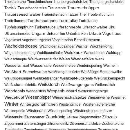
Theklalerche
Thunbergschafstelze
Thorshühnchen
Thungbergschafstelze
Trauerschnäpper
Tordalk
Trauerbachstelze
Trauerente
Trauerseeschwalbe
Trauersteinschmätzer
Triel
Tropfenflughuhn
Turmfalke
Trottellumme
Tundrasaatgans
Turteltaube
Uferschnepfe
Tüpfelsumpfhuhn
Uferschwalbe
Türkentaube
Uhu
Urlaub
Ungarn
Unterer Inn
Vogelhaus
Ultramarinmeise
Unterfranken
Vogelstation Benediktbeuern
Vogelinsel
Vogelschutzgebiet
Wacholderdrossel
Wacholderlaubsänger
Wachtel
Wachtelkönig
Waldkauz
Waldohreule
Waldrapp
Wagbachniederung
Waldbaumläufer
Wales
Wanderfalke
Waldschnepfe
Waldwasserläufer
Wank
Wasseramsel
Wasserralle
Weidenmeise
Weidensperling
Weilheim
Weißbart-Seeschwalbe
Weißbartgrasmücke
Weißflügel-Seeschwalbe
Weißflügelgimpel
Weißkehlsänger
Weißkopf-Ruderente
Weißrückenspecht
Weißstorch
Weißwangengans
Weißschwanzkiebitz
Wellensittich
Wendehals
Wespenbussard
Wendelstein
Wettersteingebirge
Wiedehopf
Wiesenpieper
Wiesenschafstelze
Wiesmet
Wiesenweihe
Winter
Wintergoldhähnchen
Wüstenläuferlerche
Wüstengimpel
Wüstenprinie
Wüstenrabe
Wüstensperling
Wüstensteinschmätzer
Zaunkönig
Zilpzalp
Zaunammer
Wüstenuhu
Zellsee
Ziegenmelker
Zippammer
Zistensänger
Zuckerteiche
Zitronengirlitz
Zitronenschafstelze
Zwergdommel
Zwergmöwe
Zwergadler
Zwerggans
Zwergkanadagans