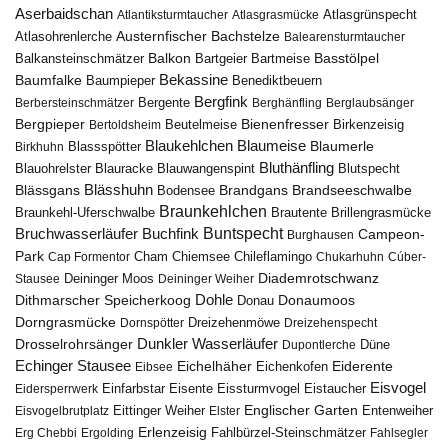
Aserbaidschan
Atlantiksturmtaucher
Atlasgrasmücke
Atlasgrünspecht
Austernfischer
Bachstelze
Atlasohrenlerche
Balearensturmtaucher
Balkon
Basstölpel
Balkansteinschmätzer
Bartgeier
Bartmeise
Bekassine
Baumfalke
Baumpieper
Benediktbeuern
Bergfink
Berbersteinschmätzer
Bergente
Berghänfling
Berglaubsänger
Bergpieper
Bienenfresser
Beutelmeise
Bertoldsheim
Birkenzeisig
Blaumeise
Blaukehlchen
Blaumerle
Birkhuhn
Blassspötter
Bluthänfling
Blauohrelster
Blauracke
Blutspecht
Blauwangenspint
Blässhuhn
Brandseeschwalbe
Blässgans
Brandgans
Bodensee
Braunkehlchen
Brillengrasmücke
Braunkehl-Uferschwalbe
Brautente
Bruchwasserläufer
Buchfink
Buntspecht
Campeon-
Burghausen
Park
Chiemsee
Chileflamingo
Cap Formentor
Cham
Chukarhuhn
Cúber-
Diademrotschwanz
Stausee
Deininger Moos
Deininger Weiher
Dohle
Dithmarscher Speicherkoog
Donau
Donaumoos
Dorngrasmücke
Dornspötter
Dreizehenmöwe
Dreizehenspecht
Drosselrohrsänger
Dunkler Wasserläufer
Düne
Dupontlerche
Echinger Stausee
Eichelhäher
Eiderente
Eichenkofen
Eibsee
Eisvogel
Eistaucher
Eidersperrwerk
Einfarbstar
Eisente
Eissturmvogel
Englischer Garten
Entenweiher
Eisvogelbrutplatz
Eittinger Weiher
Elster
Erlenzeisig
Fahlbürzel-Steinschmätzer
Erg Chebbi
Ergolding
Fahlsegler