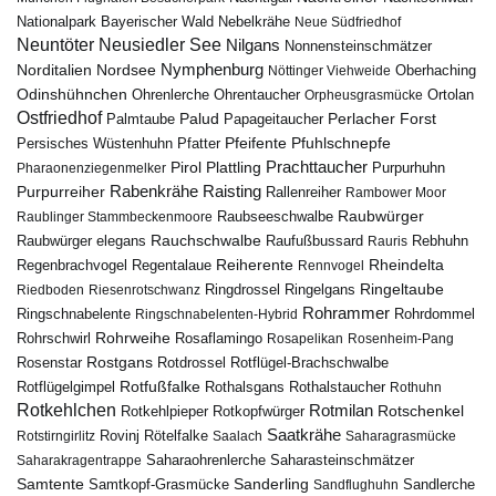
Nebelkrähe
Nationalpark Bayerischer Wald
Neue Südfriedhof
Neuntöter
Neusiedler See
Nilgans
Nonnensteinschmätzer
Nymphenburg
Norditalien
Nordsee
Nöttinger Viehweide
Oberhaching
Odinshühnchen
Ohrentaucher
Ortolan
Ohrenlerche
Orpheusgrasmücke
Ostfriedhof
Palud
Palmtaube
Papageitaucher
Perlacher Forst
Pfuhlschnepfe
Pfeifente
Persisches Wüstenhuhn
Pfatter
Pirol
Prachttaucher
Plattling
Purpurhuhn
Pharaonenziegenmelker
Rabenkrähe
Purpurreiher
Raisting
Rallenreiher
Rambower Moor
Raubwürger
Raubseeschwalbe
Raublinger Stammbeckenmoore
Rauchschwalbe
Raubwürger elegans
Rebhuhn
Raufußbussard
Rauris
Reiherente
Rheindelta
Regenbrachvogel
Regentalaue
Rennvogel
Ringeltaube
Ringdrossel
Ringelgans
Riedboden
Riesenrotschwanz
Rohrammer
Ringschnabelente
Ringschnabelenten-Hybrid
Rohrdommel
Rohrweihe
Rohrschwirl
Rosaflamingo
Rosapelikan
Rosenheim-Pang
Rostgans
Rotdrossel
Rosenstar
Rotflügel-Brachschwalbe
Rotfußfalke
Rothalsgans
Rothalstaucher
Rotflügelgimpel
Rothuhn
Rotkehlchen
Rotmilan
Rotschenkel
Rotkopfwürger
Rotkehlpieper
Saatkrähe
Rovinj
Rotstirngirlitz
Rötelfalke
Saalach
Saharagrasmücke
Saharasteinschmätzer
Saharakragentrappe
Saharaohrenlerche
Samtente
Sanderling
Samtkopf-Grasmücke
Sandflughuhn
Sandlerche