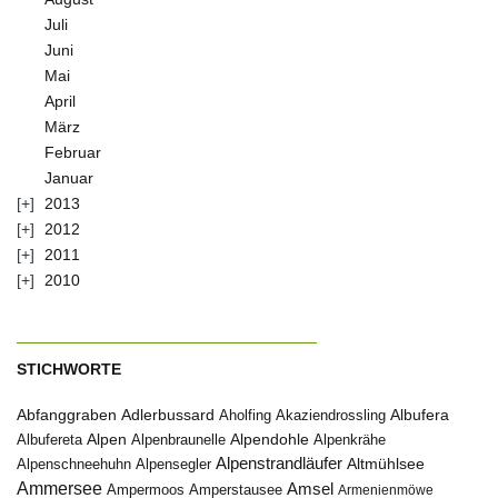
Juli
Juni
Mai
April
März
Februar
Januar
2013
2012
2011
2010
STICHWORTE
Abfanggraben
Albufera
Adlerbussard
Aholfing
Akaziendrossling
Alpen
Albufereta
Alpenbraunelle
Alpendohle
Alpenkrähe
Alpenstrandläufer
Alpenschneehuhn
Alpensegler
Altmühlsee
Ammersee
Amsel
Ampermoos
Amperstausee
Armenienmöwe