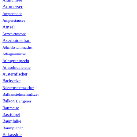
Altmühlsee
Ammersee
Ampermoos
Amperstausee
Amsel
Armenienmöwe
Aserbaidschan
Atlantiksturmtaucher
Atlasgrasmücke
Atlasgrünspecht
Atlasohrenlerche
Austernfischer
Bachstelze
Balearensturmtaucher
Balkansteinschmätzer
Balkon
Bartgeier
Bartmeise
Basstölpel
Baumfalke
Baumpieper
Bekassine