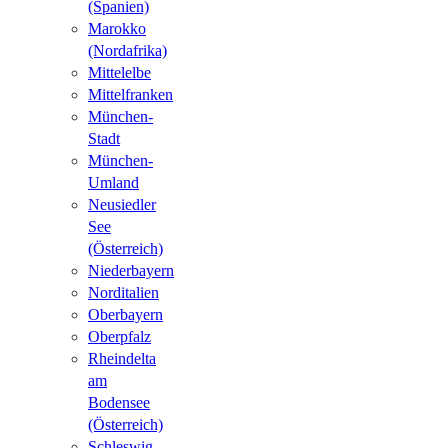
(Spanien)
Marokko
(Nordafrika)
Mittelelbe
Mittelfranken
München-
Stadt
München-
Umland
Neusiedler
See
(Österreich)
Niederbayern
Norditalien
Oberbayern
Oberpfalz
Rheindelta
am
Bodensee
(Österreich)
Schleswig-