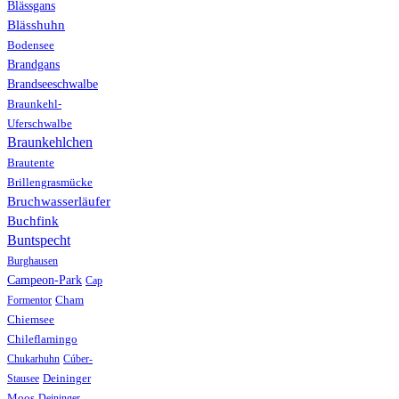
Blässgans
Blässhuhn
Bodensee
Brandgans
Brandseeschwalbe
Braunkehl-
Uferschwalbe
Braunkehlchen
Brautente
Brillengrasmücke
Bruchwasserläufer
Buchfink
Buntspecht
Burghausen
Campeon-Park
Cap
Formentor
Cham
Chiemsee
Chileflamingo
Chukarhuhn
Cúber-
Stausee
Deininger
Moos
Deininger