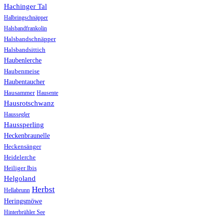
Hachinger Tal
Halbringschnäpper
Halsbandfrankolin
Halsbandschnäpper
Halsbandsittich
Haubenlerche
Haubenmeise
Haubentaucher
Hausammer
Hausente
Hausrotschwanz
Haussegler
Haussperling
Heckenbraunelle
Heckensänger
Heidelerche
Heiliger Ibis
Helgoland
Herbst
Hellabrunn
Heringsmöwe
Hinterbrühler See