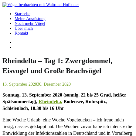
Springe
zum
Startseite
Inhalt
Vögel beobachten mit Waltraud Hofbauer
Meine Ausrüstung
Noch mehr Vögel
Über mich
Kontakt
Rheindelta – Tag 1: Zwergdommel,
Eisvogel und Große Brachvögel
13. September 2020
30. Dezember 2020
Sonntag, 13. September 2020 (sonnig, 22 bis 25 Grad, heißer
Spätsommertag),
Rheindelta,
Bodensee, Rohrspitz,
Schleienloch, 10.30 bis 16 Uhr
Eine Woche Urlaub, eine Woche Vogelgucken – ich freue mich
riesig, dass es geklappt hat. Die Wochen zuvor habe ich intensiv die
Entwicklung der Infektionszahlen in Deutschland und in Vorarlberg