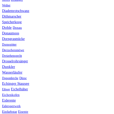
Weiher
Diademrotschwanz
Dithmarscher
Speicherkoog
Dohle
Donau
Donaumoos
Dorngrasmücke
Dornspötter
Dreizehenmöwe
Dreizehenspecht
Drosselrohrsänger
Dunkler
Wasserläufer
Düne
Dupontlerche
Echinger Stausee
Eichelhäher
Eibsee
Eichenkofen
Eiderente
Eidersperrwerk
Einfarbstar
Eisente