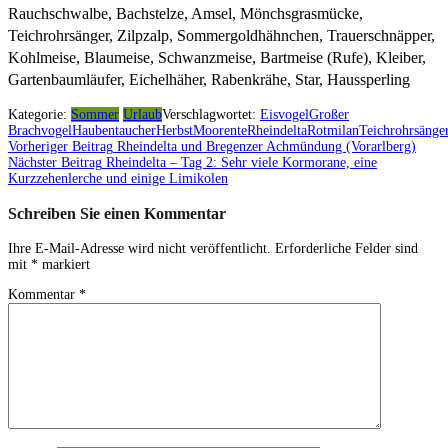
Rauchschwalbe, Bachstelze, Amsel, Mönchsgrasmücke,
Teichrohrsänger, Zilpzalp, Sommergoldhähnchen, Trauerschnäpper,
Kohlmeise, Blaumeise, Schwanzmeise, Bartmeise (Rufe), Kleiber,
Gartenbaumläufer, Eichelhäher, Rabenkrähe, Star, Haussperling
Kategorie:
Sommer
Urlaub
Verschlagwortet:
Eisvogel
Großer
Brachvogel
Haubentaucher
Herbst
Moorente
Rheindelta
Rotmilan
Teichrohrsänge
Vorheriger Beitrag
Rheindelta und Bregenzer Achmündung (Vorarlberg)
Beitragsnavigation
Nächster Beitrag
Rheindelta – Tag 2: Sehr viele Kormorane, eine
Kurzzehenlerche und einige Limikolen
Schreiben Sie einen Kommentar
Ihre E-Mail-Adresse wird nicht veröffentlicht.
Erforderliche Felder sind
mit
*
markiert
Kommentar
*