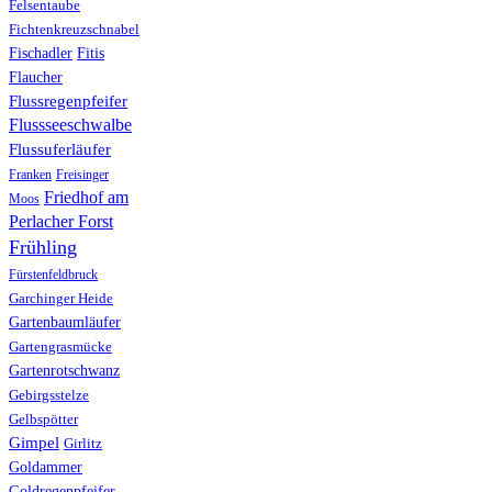
Felsentaube
Fichtenkreuzschnabel
Fischadler
Fitis
Flaucher
Flussregenpfeifer
Flussseeschwalbe
Flussuferläufer
Franken
Freisinger
Friedhof am
Moos
Perlacher Forst
Frühling
Fürstenfeldbruck
Garchinger Heide
Gartenbaumläufer
Gartengrasmücke
Gartenrotschwanz
Gebirgsstelze
Gelbspötter
Gimpel
Girlitz
Goldammer
Goldregenpfeifer