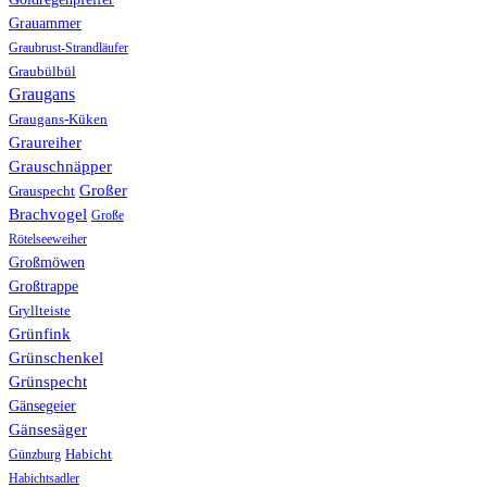
Grauammer
Graubrust-Strandläufer
Graubülbül
Graugans
Graugans-Küken
Graureiher
Grauschnäpper
Großer
Grauspecht
Brachvogel
Große
Rötelseeweiher
Großmöwen
Großtrappe
Gryllteiste
Grünfink
Grünschenkel
Grünspecht
Gänsegeier
Gänsesäger
Günzburg
Habicht
Habichtsadler