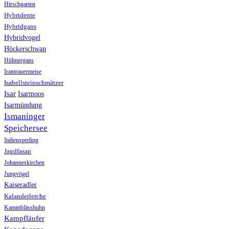
Hirschgarten
Hybridente
Hybridgans
Hybridvogel
Höckerschwan
Hühnergans
Irantrauermeise
Isabellsteinschmätzer
Isar
Isarmoos
Isarmündung
Ismaninger
Speichersee
Italiensperling
Jagdfasan
Johanneskirchen
Jungvögel
Kaiseradler
Kalanderlerche
Kammblässhuhn
Kampfläufer