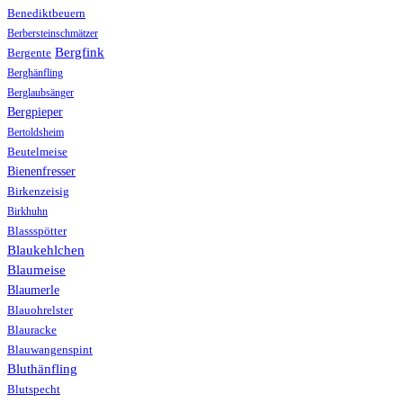
Benediktbeuern
Berbersteinschmätzer
Bergfink
Bergente
Berghänfling
Berglaubsänger
Bergpieper
Bertoldsheim
Beutelmeise
Bienenfresser
Birkenzeisig
Birkhuhn
Blassspötter
Blaukehlchen
Blaumeise
Blaumerle
Blauohrelster
Blauracke
Blauwangenspint
Bluthänfling
Blutspecht