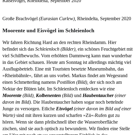
Rätselvogel, Rheindelta, September 2020
Große Brachvögel
(Eurasian Curlew),
Rheindelta, September 2020
Moorente und Eisvögel im Schleienloch
Wir fahren Richtung Hard an den rechten Rheindamm. Hier
befindet sich das
Schleienloch (Bilder),
ein schönes Feuchtgebiet mit
viel Schilfbewuchs. Vom erhöhten Dammweg kann man wunderbar
in das Gebiet schauen. Heute am Sonntag ist allerdings mächtig viel
Ausflugsbetrieb. Eine mit Touristen besetzte Museumsbahn, das
»Rheinbähnle«, fährt an uns vorbei. Markus findet am Wegesrand
einen Schmetterling namens
Postillion (Bild),
der sich noch am
Nektar der Blüten labt. Im Schleienloch entdecken wir eine
Moorente
(Bild),
Kolbenenten
(Bild)
und
Haubentaucher
(einer
davon im Bild).
Die Haubentaucher haben sogar noch bettelnde
Junge zu versorgen. Etliche
Eisvögel
(einer davon im Bild auf einer
Warte)
sind mit ihren kurzen und scharfen »Zii«-Rufen gut zu
hören. Wenn sie dann pfeilschnell über die Wasseroberfläche
zischen, sind sie auch optisch zu bewundern. Wir finden eine Stelle