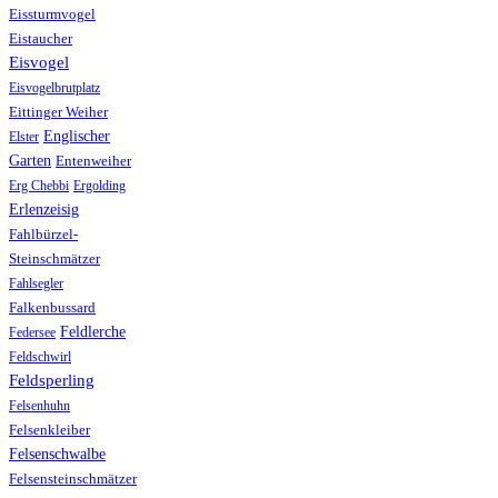
Eissturmvogel
Eistaucher
Eisvogel
Eisvogelbrutplatz
Eittinger Weiher
Englischer
Elster
Garten
Entenweiher
Erg Chebbi
Ergolding
Erlenzeisig
Fahlbürzel-
Steinschmätzer
Fahlsegler
Falkenbussard
Feldlerche
Federsee
Feldschwirl
Feldsperling
Felsenhuhn
Felsenkleiber
Felsenschwalbe
Felsensteinschmätzer