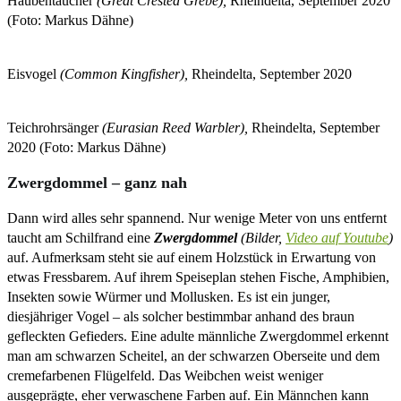
Haubentaucher
(Great Crested Grebe),
Rheindelta, September 2020
(Foto: Markus Dähne)
Eisvogel
(Common Kingfisher),
Rheindelta, September 2020
Teichrohrsänger
(Eurasian Reed Warbler),
Rheindelta, September
2020 (Foto: Markus Dähne)
Zwergdommel – ganz nah
Dann wird alles sehr spannend. Nur wenige Meter von uns entfernt
taucht am Schilfrand eine
Zwergdommel
(Bilder,
Video auf Youtube
)
auf. Aufmerksam steht sie auf einem Holzstück in Erwartung von
etwas Fressbarem. Auf ihrem Speiseplan stehen Fische, Amphibien,
Insekten sowie Würmer und Mollusken. Es ist ein junger,
diesjähriger Vogel – als solcher bestimmbar anhand des braun
gefleckten Gefieders. Eine adulte männliche Zwergdommel erkennt
man am schwarzen Scheitel, an der schwarzen Oberseite und dem
cremefarbenen Flügelfeld. Das Weibchen weist weniger
ausgeprägte, eher verwaschene Farben auf. Ein Männchen kann