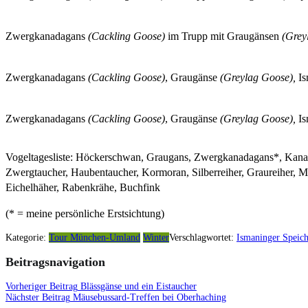
Zwergkanadagans
(Cackling Goose)
im Trupp mit Graugänsen
(Grey
Zwergkanadagans
(Cackling Goose)
, Graugänse
(Greylag Goose),
Is
Zwergkanadagans
(Cackling Goose)
, Graugänse
(Greylag Goose),
Is
Vogeltagesliste: Höckerschwan, Graugans, Zwergkanadagans*, Kanadaga
Zwergtaucher, Haubentaucher, Kormoran, Silberreiher, Graureiher,
Eichelhäher, Rabenkrähe, Buchfink
(* = meine persönliche Erstsichtung)
Kategorie:
Tour München-Umland
Winter
Verschlagwortet:
Ismaninger Speich
Beitragsnavigation
Vorheriger Beitrag
Blässgänse und ein Eistaucher
Nächster Beitrag
Mäusebussard-Treffen bei Oberhaching