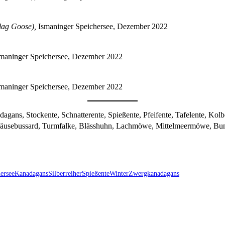
lag Goose),
Ismaninger Speichersee, Dezember 2022
maninger Speichersee, Dezember 2022
maninger Speichersee, Dezember 2022
ns, Stockente, Schnatterente, Spießente, Pfeifente, Tafelente, Kolben
 Mäusebussard, Turmfalke, Blässhuhn, Lachmöwe, Mittelmeermöwe, Bu
ersee
Kanadagans
Silberreiher
Spießente
Winter
Zwergkanadagans