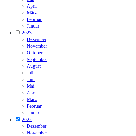
April
März
Februar
Januar
2023
Dezember
November
Oktober
September
August
Juli
Juni
Mai
April
März
Februar
Januar
2022
Dezember
November