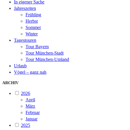
In eigener Sache
Jahreszeiten
Frühling
Herbst
Sommer
Winter
Tagestouren
Tour Bayern
Tour München-Stadt
Tour München-Umland
Urlaub
Vögel – ganz nah
ARCHIV
2026
April
März
Februar
Januar
2025