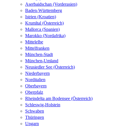
Aserbaidschan (Vorderasien)
Baden-Württemberg
Istrien (Kroatien)
Krumltal (Österreich)
Mallorca (Spanien)
Marokko (Nordafrika)
Mittelelbe
Mittelfranken
München-Stadt
München-Umland
Neusiedler See (Österreich)
Niederbayern
Norditalien
Oberbayern
Oberpfalz
Rheindelta am Bodensee (Österreich)
Schleswig-Holstein
Schwaben
Thüringen
Ungarn