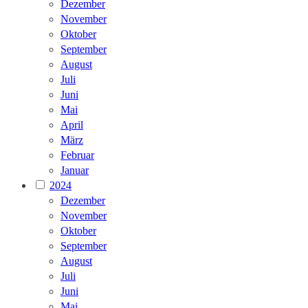
Dezember
November
Oktober
September
August
Juli
Juni
Mai
April
März
Februar
Januar
2024
Dezember
November
Oktober
September
August
Juli
Juni
Mai