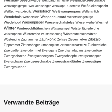
Weißbart-Seeschwalbe
Weißbartgrasmücke
Weißflügel-Seeschwalbe
Weißflügelgimpel
Weißkehlsänger
Weißkopf-Ruderente
Weißrückenspecht
Weißstorch
Weißwangengans
Weißschwanzkiebitz
Wellensittich
Wendehals
Wespenbussard
Wendelstein
Wettersteingebirge
Wiedehopf
Wiesenpieper
Wiesenschafstelze
Wiesmet
Wiesenweihe
Winter
Wintergoldhähnchen
Wüstenläuferlerche
Wüstengimpel
Wüstenprinie
Wüstenrabe
Wüstensperling
Wüstensteinschmätzer
Zaunkönig
Zilpzalp
Zaunammer
Wüstenuhu
Zellsee
Ziegenmelker
Zippammer
Zistensänger
Zuckerteiche
Zitronengirlitz
Zitronenschafstelze
Zwergdommel
Zwergmöwe
Zwergadler
Zwerggans
Zwergkanadagans
Zwergscharbe
Zwergschneegans
Zwergschnepfe
Zwergschnäpper
Zwergstrandläufer
Zwergseeschwalbe
Zwergsäger
Zwergschwan
Zwergtaucher
Verwandte Beiträge