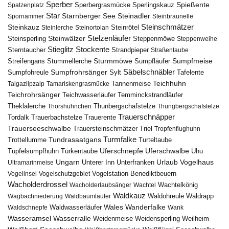
Sperber
Sperbergrasmücke
Spießente
Spatzenplatz
Sperlingskauz
Star
Starnberger See
Steinadler
Spornammer
Steinbraunelle
Steinschmätzer
Steinkauz
Steinrötel
Steinlerche
Steinortolan
Steinwälzer
Stelzenläufer
Steinsperling
Steppenmöwe
Steppenweihe
Stieglitz
Stockente
Sterntaucher
Strandpieper
Straßentaube
Sturmmöwe
Sumpfmeise
Streifengans
Sumpfläufer
Stummellerche
Sumpfrohrsänger
Säbelschnäbler
Sylt
Tafelente
Sumpfohreule
Teichhuhn
Tannenmeise
Taigazilpzalp
Tamariskengrasmücke
Teichrohrsänger
Teichwasserläufer
Temminckstrandläufer
Theklalerche
Thunbergschafstelze
Thorshühnchen
Thungbergschafstelze
Trauerschnäpper
Tordalk
Trauerbachstelze
Trauerente
Trauerseeschwalbe
Trauersteinschmätzer
Triel
Tropfenflughuhn
Turmfalke
Trottellumme
Tundrasaatgans
Turteltaube
Uferschnepfe
Tüpfelsumpfhuhn
Uferschwalbe
Türkentaube
Uhu
Urlaub
Ungarn
Unterer Inn
Vogelhaus
Ultramarinmeise
Unterfranken
Vogelstation Benediktbeuern
Vogelinsel
Vogelschutzgebiet
Wacholderdrossel
Wacholderlaubsänger
Wachtel
Wachtelkönig
Waldkauz
Waldohreule
Waldrapp
Wagbachniederung
Waldbaumläufer
Wales
Wanderfalke
Waldschnepfe
Waldwasserläufer
Wank
Wasseramsel
Wasserralle
Weidenmeise
Weidensperling
Weilheim