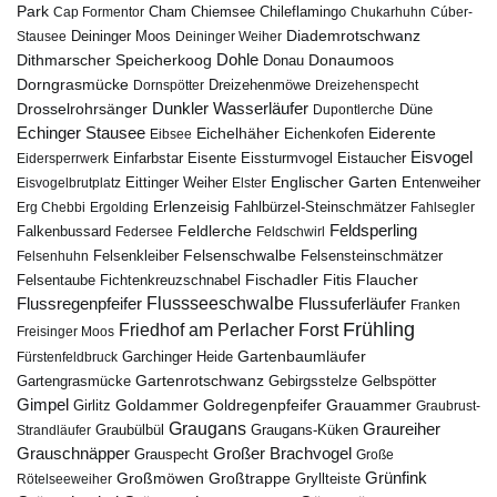
Park
Chiemsee
Chileflamingo
Cap Formentor
Cham
Chukarhuhn
Cúber-
Diademrotschwanz
Stausee
Deininger Moos
Deininger Weiher
Dohle
Dithmarscher Speicherkoog
Donau
Donaumoos
Dorngrasmücke
Dornspötter
Dreizehenmöwe
Dreizehenspecht
Drosselrohrsänger
Dunkler Wasserläufer
Düne
Dupontlerche
Echinger Stausee
Eichelhäher
Eiderente
Eichenkofen
Eibsee
Eisvogel
Eistaucher
Eidersperrwerk
Einfarbstar
Eisente
Eissturmvogel
Englischer Garten
Entenweiher
Eisvogelbrutplatz
Eittinger Weiher
Elster
Erlenzeisig
Fahlbürzel-Steinschmätzer
Erg Chebbi
Ergolding
Fahlsegler
Feldsperling
Feldlerche
Falkenbussard
Federsee
Feldschwirl
Felsenschwalbe
Felsensteinschmätzer
Felsenhuhn
Felsenkleiber
Fischadler
Fitis
Flaucher
Fichtenkreuzschnabel
Felsentaube
Flussregenpfeifer
Flussseeschwalbe
Flussuferläufer
Franken
Frühling
Friedhof am Perlacher Forst
Freisinger Moos
Gartenbaumläufer
Garchinger Heide
Fürstenfeldbruck
Gartenrotschwanz
Gartengrasmücke
Gebirgsstelze
Gelbspötter
Gimpel
Goldammer
Goldregenpfeifer
Girlitz
Grauammer
Graubrust-
Graugans
Graureiher
Graubülbül
Graugans-Küken
Strandläufer
Grauschnäpper
Großer Brachvogel
Grauspecht
Große
Grünfink
Großmöwen
Großtrappe
Rötelseeweiher
Gryllteiste