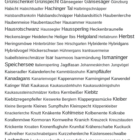
Gänsesäger
Grünschenkel
Grünspecht
Gänsegeier
Günzburg
Hachinger Tal
Habicht
Habichtsadler
Halbringschnäpper
Haubenlerche
Halsbandfrankolin
Halsbandschnäpper
Halsbandsittich
Haubentaucher
Haubenmeise
Hausammer
Hausente
Hausrotschwanz
Haussperling
Heckenbraunelle
Haussegler
Herbst
Helgoland
Heidelerche
Heiliger Ibis
Heckensänger
Hellabrunn
Heringsmöwe
Hybridgans
Hinterbrühler See
Hirschgarten
Hybridente
Höckerschwan
Hybridvogel
Hühnergans
Irantrauermeise
Ismaninger
Isar
Isarmündung
Isabellsteinschmätzer
Isarmoos
Speichersee
Italiensperling
Jagdfasan
Johanneskirchen
Jungvögel
Kampfläufer
Kaiseradler
Kalanderlerche
Kammblässhuhn
Kanadagans
Karmingimpel
Karwendel
Kanarienvogel
Kappenammer
Katinger Watt
Kaukasus
Kaukasusbirkhuhn
Kaukasuskönigshuhn
Kiebitz
Kernbeißer
Kaukasussteinschmätzer
Kelbra
Kiebitzregenpfeifer
Kleiber
Klappergrasmücke
Kieswerke Berglern
Kleines Sumpfhuhn
Kleinspecht
Kleine Bergente
Klippenkleiber
Kohlmeise
Knutt
Knäkente
Kolbenente
Knackerlerche
Kolkrabe
Kormoran
Kornweihe
Kranich
Kreuzeck
Korallenmöwe
Kreuzstauden
Krickente
Kuckuck
Kroatien
Kronenflughuhn
Krumltal
Krähenscharbe
Kuhreiher
Küstenseeschwalbe
Kurzschnabelgans
Kurzzehenlerche