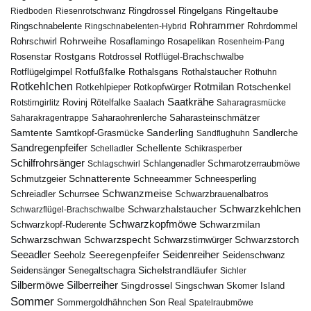
Ringeltaube
Ringdrossel
Ringelgans
Riedboden
Riesenrotschwanz
Rohrammer
Ringschnabelente
Ringschnabelenten-Hybrid
Rohrdommel
Rohrweihe
Rohrschwirl
Rosaflamingo
Rosapelikan
Rosenheim-Pang
Rostgans
Rotdrossel
Rosenstar
Rotflügel-Brachschwalbe
Rotfußfalke
Rothalsgans
Rothalstaucher
Rotflügelgimpel
Rothuhn
Rotkehlchen
Rotmilan
Rotschenkel
Rotkopfwürger
Rotkehlpieper
Saatkrähe
Rovinj
Rotstirngirlitz
Rötelfalke
Saalach
Saharagrasmücke
Saharasteinschmätzer
Saharakragentrappe
Saharaohrenlerche
Samtente
Sanderling
Samtkopf-Grasmücke
Sandflughuhn
Sandlerche
Sandregenpfeifer
Schellente
Schelladler
Schikrasperber
Schilfrohrsänger
Schlangenadler
Schlagschwirl
Schmarotzerraubmöwe
Schnatterente
Schmutzgeier
Schneeammer
Schneesperling
Schwanzmeise
Schwarzbrauenalbatros
Schreiadler
Schurrsee
Schwarzkehlchen
Schwarzhalstaucher
Schwarzflügel-Brachschwalbe
Schwarzkopfmöwe
Schwarzmilan
Schwarzkopf-Ruderente
Schwarzschwan
Schwarzspecht
Schwarzstirnwürger
Schwarzstorch
Seeadler
Seidenreiher
Seeregenpfeifer
Seeholz
Seidenschwanz
Seidensänger
Sichelstrandläufer
Senegaltschagra
Sichler
Silbermöwe
Silberreiher
Singdrossel
Singschwan
Skomer Island
Sommer
Sommergoldhähnchen
Son Real
Spatelraubmöwe