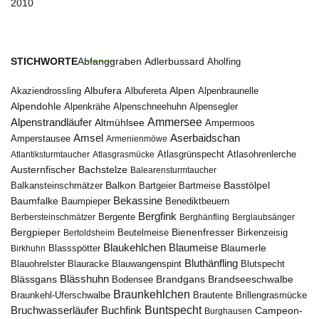
2010
STICHWORTE
Abfanggraben
Adlerbussard
Aholfing
Albufera
Alpen
Albufereta
Alpenbraunelle
Akaziendrossling
Alpendohle
Alpenkrähe
Alpenschneehuhn
Alpensegler
Ammersee
Alpenstrandläufer
Altmühlsee
Ampermoos
Amsel
Aserbaidschan
Amperstausee
Armenienmöwe
Atlantiksturmtaucher
Atlasgrasmücke
Atlasgrünspecht
Atlasohrenlerche
Austernfischer
Bachstelze
Balearensturmtaucher
Balkon
Basstölpel
Balkansteinschmätzer
Bartgeier
Bartmeise
Bekassine
Baumfalke
Baumpieper
Benediktbeuern
Bergfink
Berbersteinschmätzer
Bergente
Berghänfling
Berglaubsänger
Bergpieper
Bienenfresser
Beutelmeise
Bertoldsheim
Birkenzeisig
Blaumeise
Blaukehlchen
Blaumerle
Birkhuhn
Blassspötter
Bluthänfling
Blauohrelster
Blauracke
Blutspecht
Blauwangenspint
Blässhuhn
Brandseeschwalbe
Blässgans
Brandgans
Bodensee
Braunkehlchen
Brillengrasmücke
Braunkehl-Uferschwalbe
Brautente
Bruchwasserläufer
Buchfink
Buntspecht
Campeon-
Burghausen