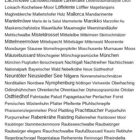
Lachmöwe
Lannerfalke
Lachseeschwalbe
Lebensraumanalyse
Lech
Löffelente
Löffler
Loisach-Kochelsee-Moor
Magellangans
Mallorca
Mandarinente
Maghreblerche
Mallertshofer Holz
Marokko
Mantelmöwe
Maria de la Salut
Marmelente
Marzoller Au
Maskenschafstelze
Mauersegler
Mauerläufer
Meerstrandläufer
Misteldrossel
Mehlschwalbe
Mittelelbe
Mittelmeer-Steinschmätzer
Mittelmeermöwe
Mittelsäger
Moorente
Mittelspecht
Mittenwald
Murnauer Moos
Moosburger Stausee
Mornellregenpfeifer
Moschusente
Mäusebussard
München
Mönchsgeier
Mönchsgrasmücke
Nachtreiher
Nachtigall
München Flughafen Besucherpark
Nachtschiwan
Nebelkrähe
Nationalpark Bayerischer Wald
Neue Südfriedhof
Neuntöter
Neusiedler See
Nilgans
Nonnensteinschmätzer
Nymphenburg
Norditalien
Nordsee
Nöttinger Viehweide
Oberhaching
Odinshühnchen
Ohrentaucher
Ortolan
Ohrenlerche
Orpheusgrasmücke
Ostfriedhof
Palud
Palmtaube
Papageitaucher
Perlacher Forst
Pfuhlschnepfe
Pfeifente
Persisches Wüstenhuhn
Pfatter
Pirol
Prachttaucher
Plattling
Purpurhuhn
Pharaonenziegenmelker
Rabenkrähe
Purpurreiher
Raisting
Rallenreiher
Rambower Moor
Raubwürger
Raubseeschwalbe
Raublinger Stammbeckenmoore
Rauchschwalbe
Raubwürger elegans
Rebhuhn
Raufußbussard
Rauris
Reiherente
Rheindelta
Regenbrachvogel
Regentalaue
Rennvogel