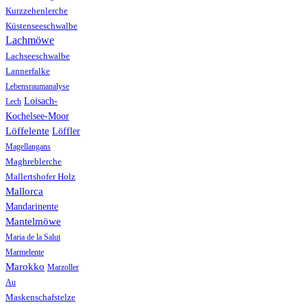
Kurzzehenlerche
Küstenseeschwalbe
Lachmöwe
Lachseeschwalbe
Lannerfalke
Lebensraumanalyse
Loisach-
Lech
Kochelsee-Moor
Löffelente
Löffler
Magellangans
Maghreblerche
Mallertshofer Holz
Mallorca
Mandarinente
Mantelmöwe
Maria de la Salut
Marmelente
Marokko
Marzoller
Au
Maskenschafstelze