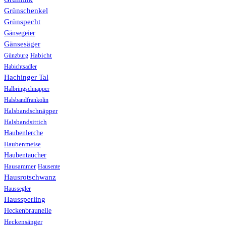
Grünschenkel
Grünspecht
Gänsegeier
Gänsesäger
Günzburg
Habicht
Habichtsadler
Hachinger Tal
Halbringschnäpper
Halsbandfrankolin
Halsbandschnäpper
Halsbandsittich
Haubenlerche
Haubenmeise
Haubentaucher
Hausammer
Hausente
Hausrotschwanz
Haussegler
Haussperling
Heckenbraunelle
Heckensänger