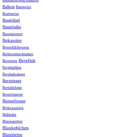
Balkansteinschmätzer
Balkon
Bartgeier
Bartmeise
Basstölpel
Baumfalke
Baumpieper
Bekassine
Benediktbeuern
Berbersteinschmätzer
Bergfink
Bergente
Berghänfling
Berglaubsänger
Bergpieper
Bertoldsheim
Beutelmeise
Bienenfresser
Birkenzeisig
Birkhuhn
Blassspötter
Blaukehlchen
Blaumeise