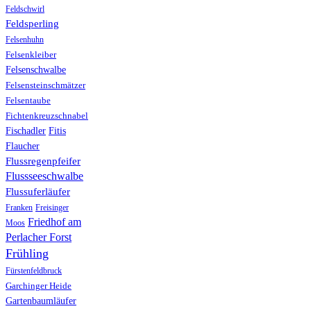
Feldschwirl
Feldsperling
Felsenhuhn
Felsenkleiber
Felsenschwalbe
Felsensteinschmätzer
Felsentaube
Fichtenkreuzschnabel
Fischadler
Fitis
Flaucher
Flussregenpfeifer
Flussseeschwalbe
Flussuferläufer
Franken
Freisinger
Friedhof am
Moos
Perlacher Forst
Frühling
Fürstenfeldbruck
Garchinger Heide
Gartenbaumläufer