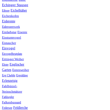
Echinger Stausee
Eichelhäher
Eibsee
Eichenkofen
Eiderente
Eidersperrwerk
Einfarbstar
Eisente
Eissturmvogel
Eistaucher
Eisvogel
Eisvogelbrutplatz
Eittinger Weiher
Englischer
Elster
Garten
Entenweiher
Erg Chebbi
Ergolding
Erlenzeisig
Fahlbürzel-
Steinschmätzer
Fahlsegler
Falkenbussard
Feldlerche
Federsee