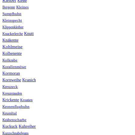
Kleiber
Kleine
Bergente
Kleines
Sumpfhuhn
Kleinspecht
Klippenkleiber
Knutt
Knackerlerche
Knäkente
Kohlmeise
Kolbenente
Kolkrabe
Korallenmöwe
Kormoran
Kranich
Kornweihe
Kreuzeck
Kreuzstauden
Krickente
Kroatien
Kronenflughuhn
Krumltal
Krähenscharbe
Kuhreiher
Kuckuck
Kurzschnabelgans