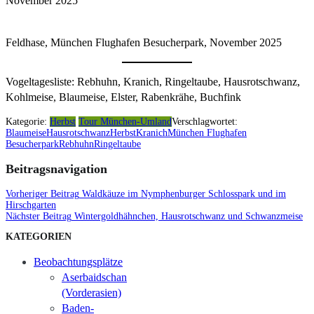
November 2025
Feldhase, München Flughafen Besucherpark, November 2025
Vogeltagesliste: Rebhuhn, Kranich, Ringeltaube, Hausrotschwanz,
Kohlmeise, Blaumeise, Elster, Rabenkrähe, Buchfink
Kategorie:
Herbst
Tour München-Umland
Verschlagwortet:
Blaumeise
Hausrotschwanz
Herbst
Kranich
München Flughafen
Besucherpark
Rebhuhn
Ringeltaube
Beitragsnavigation
Vorheriger Beitrag
Waldkäuze im Nymphenburger Schlosspark und im
Hirschgarten
Nächster Beitrag
Wintergoldhähnchen, Hausrotschwanz und Schwanzmeise
KATEGORIEN
Beobachtungsplätze
Aserbaidschan
(Vorderasien)
Baden-