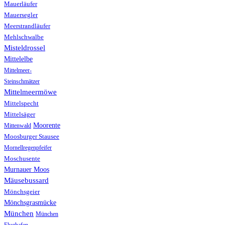
Mauerläufer
Mauersegler
Meerstrandläufer
Mehlschwalbe
Misteldrossel
Mittelelbe
Mittelmeer-
Steinschmätzer
Mittelmeermöwe
Mittelspecht
Mittelsäger
Moorente
Mittenwald
Moosburger Stausee
Mornellregenpfeifer
Moschusente
Murnauer Moos
Mäusebussard
Mönchsgeier
Mönchsgrasmücke
München
München
Flughafen