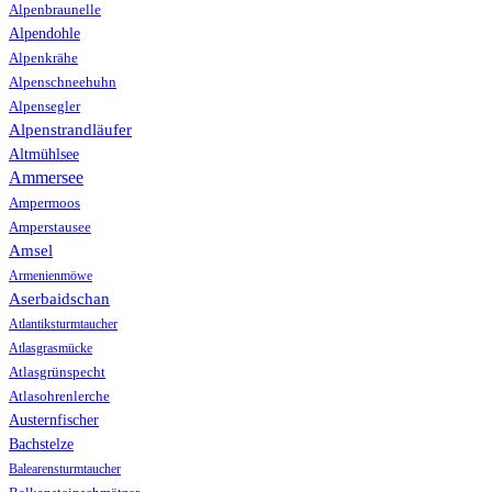
Alpenbraunelle
Alpendohle
Alpenkrähe
Alpenschneehuhn
Alpensegler
Alpenstrandläufer
Altmühlsee
Ammersee
Ampermoos
Amperstausee
Amsel
Armenienmöwe
Aserbaidschan
Atlantiksturmtaucher
Atlasgrasmücke
Atlasgrünspecht
Atlasohrenlerche
Austernfischer
Bachstelze
Balearensturmtaucher