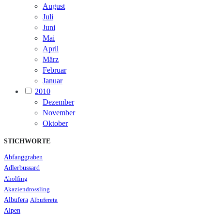
August
Juli
Juni
Mai
April
März
Februar
Januar
2010
Dezember
November
Oktober
STICHWORTE
Abfanggraben
Adlerbussard
Aholfing
Akaziendrossling
Albufera
Albufereta
Alpen