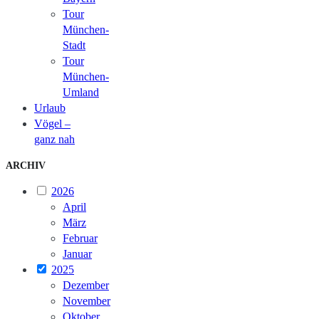
Tour
München-
Stadt
Tour
München-
Umland
Urlaub
Vögel –
ganz nah
ARCHIV
2026
April
März
Februar
Januar
2025
Dezember
November
Oktober