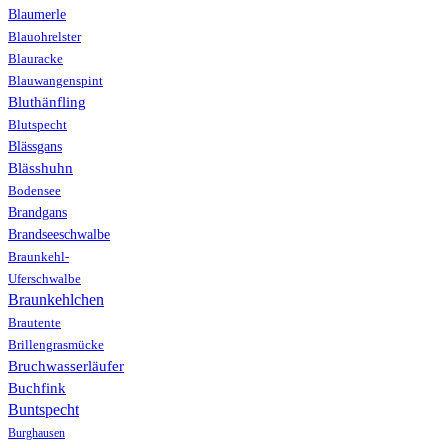
Blaumerle
Blauohrelster
Blauracke
Blauwangenspint
Bluthänfling
Blutspecht
Blässgans
Blässhuhn
Bodensee
Brandgans
Brandseeschwalbe
Braunkehl-
Uferschwalbe
Braunkehlchen
Brautente
Brillengrasmücke
Bruchwasserläufer
Buchfink
Buntspecht
Burghausen