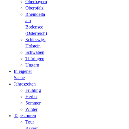
Oberbayern
Oberpfalz
Rheindelta
am
Bodensee
(Österreich)
Schleswig-
Holstein
Schwaben
Thüringen
Ungarn
In eigener
Sache
Jahreszeiten
Frühling
Herbst
Sommer
Winter
Tagestouren
Tour
Bayern