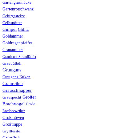
Gartengrasmücke
Gartenrotschwanz
Gebirgsstelze
Gelbspötter
Gimpel
Girlitz
Goldammer
Goldregenpfeifer
Grauammer
Graubrust-Strandläufer
Graubülbül
Graugans
Graugans-Küken
Graureiher
Grauschnäpper
Großer
Grauspecht
Brachvogel
Große
Rötelseeweiher
Großmöwen
Großtrappe
Gryllteiste
Grünfink