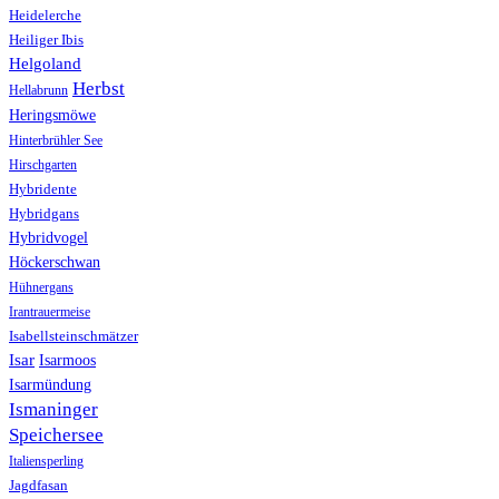
Heidelerche
Heiliger Ibis
Helgoland
Herbst
Hellabrunn
Heringsmöwe
Hinterbrühler See
Hirschgarten
Hybridente
Hybridgans
Hybridvogel
Höckerschwan
Hühnergans
Irantrauermeise
Isabellsteinschmätzer
Isar
Isarmoos
Isarmündung
Ismaninger
Speichersee
Italiensperling
Jagdfasan