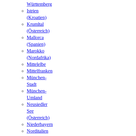
Württemberg
Istrien
(Kroatien)
Krumltal
(Österreich)
Mallorca
(Spanien)
Marokko
(Nordafrika)
Mittelelbe
Mittelfranken
München-
Stadt
München-
Umland
Neusiedler
See
(Österreich)
Niederbayern
Norditalien