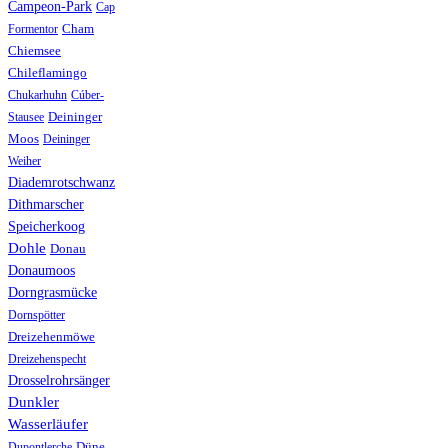
Campeon-Park
Cap
Formentor
Cham
Chiemsee
Chileflamingo
Chukarhuhn
Cúber-
Stausee
Deininger
Moos
Deininger
Weiher
Diademrotschwanz
Dithmarscher
Speicherkoog
Dohle
Donau
Donaumoos
Dorngrasmücke
Dornspötter
Dreizehenmöwe
Dreizehenspecht
Drosselrohrsänger
Dunkler
Wasserläufer
Düne
Dupontlerche