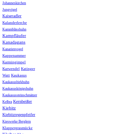
Johanneskirchen
Jungvögel
Kaiseradler
Kalanderlerche
Kammblässhuhn
Kampfläufer
Kanadagans
Kanarienvogel
Kappenammer
Karmingimpel
Karwendel
Katinger
Watt
Kaukasus
Kaukasusbirkhuhn
Kaukasuskönigshuhn
Kaukasussteinschmätzer
Kernbeißer
Kelbra
Kiebitz
Kiebitzregenpfeifer
Kieswerke Berglern
Klappergrasmücke