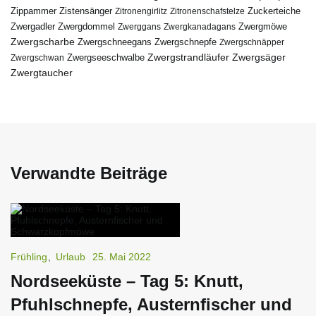
Zippammer
Zistensänger
Zuckerteiche
Zitronengirlitz
Zitronenschafstelze
Zwergdommel
Zwergmöwe
Zwergadler
Zwerggans
Zwergkanadagans
Zwergscharbe
Zwergschneegans
Zwergschnepfe
Zwergschnäpper
Zwergstrandläufer
Zwergseeschwalbe
Zwergsäger
Zwergschwan
Zwergtaucher
Verwandte Beiträge
Frühling
,
Urlaub
25. Mai 2022
Nordseeküste – Tag 5: Knutt,
Pfuhlschnepfe, Austernfischer und