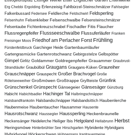
Englischer Garten
Entenweiher
Eisvogelbrutplatz
Eittinger Weiher
Elster
Erlenzeisig
Fahlbürzel-Steinschmätzer
Erg Chebbi
Ergolding
Fahlsegler
Feldsperling
Feldlerche
Falkenbussard
Federsee
Feldschwirl
Felsenschwalbe
Felsensteinschmätzer
Felsenhuhn
Felsenkleiber
Fischadler
Fitis
Flaucher
Fichtenkreuzschnabel
Felsentaube
Flussregenpfeifer
Flussseeschwalbe
Flussuferläufer
Franken
Frühling
Friedhof am Perlacher Forst
Freisinger Moos
Gartenbaumläufer
Garchinger Heide
Fürstenfeldbruck
Gartenrotschwanz
Gartengrasmücke
Gebirgsstelze
Gelbspötter
Gimpel
Goldammer
Goldregenpfeifer
Girlitz
Grauammer
Graubrust-
Graugans
Graureiher
Graubülbül
Graugans-Küken
Strandläufer
Grauschnäpper
Großer Brachvogel
Grauspecht
Große
Grünfink
Großmöwen
Großtrappe
Rötelseeweiher
Gryllteiste
Gänsesäger
Grünschenkel
Grünspecht
Gänsegeier
Günzburg
Hachinger Tal
Habicht
Habichtsadler
Halbringschnäpper
Haubenlerche
Halsbandfrankolin
Halsbandschnäpper
Halsbandsittich
Haubentaucher
Haubenmeise
Hausammer
Hausente
Hausrotschwanz
Haussperling
Heckenbraunelle
Haussegler
Herbst
Helgoland
Heidelerche
Heiliger Ibis
Heckensänger
Hellabrunn
Heringsmöwe
Hybridgans
Hinterbrühler See
Hirschgarten
Hybridente
Höckerschwan
Hybridvogel
Hühnergans
Irantrauermeise