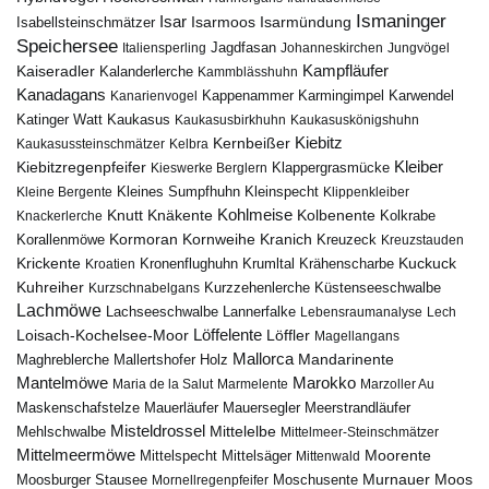
Ismaninger
Isar
Isarmündung
Isabellsteinschmätzer
Isarmoos
Speichersee
Italiensperling
Jagdfasan
Johanneskirchen
Jungvögel
Kampfläufer
Kaiseradler
Kalanderlerche
Kammblässhuhn
Kanadagans
Karmingimpel
Karwendel
Kanarienvogel
Kappenammer
Katinger Watt
Kaukasus
Kaukasusbirkhuhn
Kaukasuskönigshuhn
Kiebitz
Kernbeißer
Kaukasussteinschmätzer
Kelbra
Kiebitzregenpfeifer
Kleiber
Klappergrasmücke
Kieswerke Berglern
Kleines Sumpfhuhn
Kleinspecht
Kleine Bergente
Klippenkleiber
Kohlmeise
Knutt
Knäkente
Kolbenente
Knackerlerche
Kolkrabe
Kormoran
Kornweihe
Kranich
Kreuzeck
Korallenmöwe
Kreuzstauden
Krickente
Kuckuck
Kroatien
Kronenflughuhn
Krumltal
Krähenscharbe
Kuhreiher
Küstenseeschwalbe
Kurzschnabelgans
Kurzzehenlerche
Lachmöwe
Lannerfalke
Lachseeschwalbe
Lebensraumanalyse
Lech
Löffelente
Löffler
Loisach-Kochelsee-Moor
Magellangans
Mallorca
Mandarinente
Maghreblerche
Mallertshofer Holz
Marokko
Mantelmöwe
Maria de la Salut
Marmelente
Marzoller Au
Maskenschafstelze
Mauersegler
Mauerläufer
Meerstrandläufer
Misteldrossel
Mehlschwalbe
Mittelelbe
Mittelmeer-Steinschmätzer
Mittelmeermöwe
Mittelsäger
Moorente
Mittelspecht
Mittenwald
Murnauer Moos
Moosburger Stausee
Mornellregenpfeifer
Moschusente