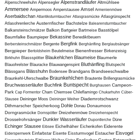
Alpenstrandläufer
Alpenschneehuhn
Alpensegler
Altmühlsee
Ammersee
Amsel
Ampermoos
Amperstausee
Armenienmöwe
Aserbaidschan
Atlantiksturmtaucher
Atlasgrasmücke
Atlasgrünspecht
Austernfischer
Bachstelze
Atlasohrenlerche
Balearensturmtaucher
Balkon
Basstölpel
Balkansteinschmätzer
Bartgeier
Bartmeise
Bekassine
Baumfalke
Baumpieper
Benediktbeuern
Bergfink
Berbersteinschmätzer
Bergente
Berghänfling
Berglaubsänger
Bergpieper
Bienenfresser
Beutelmeise
Bertoldsheim
Birkenzeisig
Blaumeise
Blaukehlchen
Blaumerle
Birkhuhn
Blassspötter
Bluthänfling
Blauohrelster
Blauracke
Blutspecht
Blauwangenspint
Blässhuhn
Brandseeschwalbe
Blässgans
Brandgans
Bodensee
Braunkehlchen
Brillengrasmücke
Braunkehl-Uferschwalbe
Brautente
Bruchwasserläufer
Buchfink
Buntspecht
Campeon-
Burghausen
Park
Chiemsee
Chileflamingo
Cap Formentor
Cham
Chukarhuhn
Cúber-
Diademrotschwanz
Stausee
Deininger Moos
Deininger Weiher
Dohle
Dithmarscher Speicherkoog
Donau
Donaumoos
Dorngrasmücke
Dornspötter
Dreizehenmöwe
Dreizehenspecht
Drosselrohrsänger
Dunkler Wasserläufer
Düne
Dupontlerche
Echinger Stausee
Eichelhäher
Eiderente
Eichenkofen
Eibsee
Eisvogel
Eistaucher
Eidersperrwerk
Einfarbstar
Eisente
Eissturmvogel