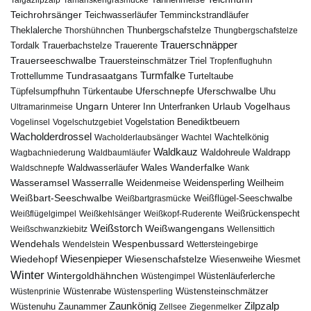
Teichrohrsänger
Teichwasserläufer
Temminckstrandläufer
Theklalerche
Thunbergschafstelze
Thorshühnchen
Thungbergschafstelze
Trauerschnäpper
Tordalk
Trauerbachstelze
Trauerente
Trauerseeschwalbe
Trauersteinschmätzer
Triel
Tropfenflughuhn
Turmfalke
Trottellumme
Tundrasaatgans
Turteltaube
Uferschnepfe
Tüpfelsumpfhuhn
Uferschwalbe
Türkentaube
Uhu
Urlaub
Ungarn
Unterer Inn
Vogelhaus
Ultramarinmeise
Unterfranken
Vogelstation Benediktbeuern
Vogelinsel
Vogelschutzgebiet
Wacholderdrossel
Wacholderlaubsänger
Wachtel
Wachtelkönig
Waldkauz
Waldohreule
Waldrapp
Wagbachniederung
Waldbaumläufer
Wales
Wanderfalke
Waldschnepfe
Waldwasserläufer
Wank
Wasseramsel
Wasserralle
Weidenmeise
Weidensperling
Weilheim
Weißbart-Seeschwalbe
Weißbartgrasmücke
Weißflügel-Seeschwalbe
Weißflügelgimpel
Weißkehlsänger
Weißkopf-Ruderente
Weißrückenspecht
Weißstorch
Weißwangengans
Weißschwanzkiebitz
Wellensittich
Wendehals
Wespenbussard
Wendelstein
Wettersteingebirge
Wiedehopf
Wiesenpieper
Wiesenschafstelze
Wiesmet
Wiesenweihe
Winter
Wintergoldhähnchen
Wüstenläuferlerche
Wüstengimpel
Wüstenprinie
Wüstenrabe
Wüstensperling
Wüstensteinschmätzer
Zaunkönig
Zilpzalp
Zaunammer
Wüstenuhu
Zellsee
Ziegenmelker