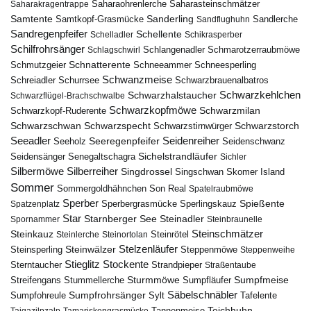
Saharasteinschmätzer
Saharakragentrappe
Saharaohrenlerche
Samtente
Sanderling
Samtkopf-Grasmücke
Sandflughuhn
Sandlerche
Sandregenpfeifer
Schellente
Schelladler
Schikrasperber
Schilfrohrsänger
Schlangenadler
Schlagschwirl
Schmarotzerraubmöwe
Schnatterente
Schmutzgeier
Schneeammer
Schneesperling
Schwanzmeise
Schwarzbrauenalbatros
Schreiadler
Schurrsee
Schwarzkehlchen
Schwarzhalstaucher
Schwarzflügel-Brachschwalbe
Schwarzkopfmöwe
Schwarzmilan
Schwarzkopf-Ruderente
Schwarzschwan
Schwarzspecht
Schwarzstirnwürger
Schwarzstorch
Seeadler
Seidenreiher
Seeregenpfeifer
Seeholz
Seidenschwanz
Seidensänger
Sichelstrandläufer
Senegaltschagra
Sichler
Silbermöwe
Silberreiher
Singdrossel
Singschwan
Skomer Island
Sommer
Sommergoldhähnchen
Son Real
Spatelraubmöwe
Sperber
Sperbergrasmücke
Spießente
Spatzenplatz
Sperlingskauz
Star
Starnberger See
Steinadler
Spornammer
Steinbraunelle
Steinschmätzer
Steinkauz
Steinrötel
Steinlerche
Steinortolan
Steinwälzer
Stelzenläufer
Steinsperling
Steppenmöwe
Steppenweihe
Stieglitz
Stockente
Sterntaucher
Strandpieper
Straßentaube
Sturmmöwe
Sumpfmeise
Streifengans
Sumpfläufer
Stummellerche
Sumpfrohrsänger
Säbelschnäbler
Sylt
Tafelente
Sumpfohreule
Teichhuhn
Tannenmeise
Taigazilpzalp
Tamariskengrasmücke