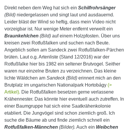
Direkt neben dem Weg hat sich ein
Schilfrohrsänger
(Bild)
niedergelassen und singt laut und ausdauernd.
Leider bläst der Wind so heftig, dass mein Video nicht
vorzeigbar ist. Nur wenige Meter entfernt verweilt ein
Braunkehlchen
(Bild)
auf einem Holzpfosten. Über uns
kreisen zwei Rotfußfalken und suchen nach Beute.
Angeblich sollen am Sandeck zwei Rotfußfalken-Pärchen
brüten. Laut o.g. Artenliste (Stand 12/2016) war der
Rotfußfalke hier bis 1982 ein seltener Brutvogel. Seither
waren nur einzelne Bruten zu verzeichnen. Das kleine
lichte Wäldchen am
Sandeck (Bild)
erinnert mich an den
Brutplatz im ungarischen Nationalpark Hortobágy
(>
Artikel).
Die Rotfußfalken besetzen gerne verlassene
Krähennester. Das könnte hier eventuell auch zutreffen. In
einer Baumgruppe hat sich eine Saatkrähenkolonie
etabliert. Die Jungvögel sind schon ziemlich groß. Ich
suche die Bäume ab und finde ziemlich schnell ein
Rotfußfalken-Männchen
(Bilder).
Auch ein
Weibchen