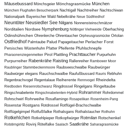
Mäusebussard
München
Mönchsgeier
Mönchsgrasmücke
Nachtreiher
Nachtigall
München Flughafen Besucherpark
Nachtschiwan
Nebelkrähe
Nationalpark Bayerischer Wald
Neue Südfriedhof
Neuntöter
Neusiedler See
Nilgans
Nonnensteinschmätzer
Nymphenburg
Norditalien
Nordsee
Nöttinger Viehweide
Oberhaching
Odinshühnchen
Ohrentaucher
Ortolan
Ohrenlerche
Orpheusgrasmücke
Ostfriedhof
Palud
Palmtaube
Papageitaucher
Perlacher Forst
Pfuhlschnepfe
Pfeifente
Persisches Wüstenhuhn
Pfatter
Pirol
Prachttaucher
Plattling
Purpurhuhn
Pharaonenziegenmelker
Rabenkrähe
Purpurreiher
Raisting
Rallenreiher
Rambower Moor
Raubwürger
Raubseeschwalbe
Raublinger Stammbeckenmoore
Rauchschwalbe
Raubwürger elegans
Rebhuhn
Raufußbussard
Rauris
Reiherente
Rheindelta
Regenbrachvogel
Regentalaue
Rennvogel
Ringeltaube
Ringdrossel
Ringelgans
Riedboden
Riesenrotschwanz
Rohrammer
Ringschnabelente
Ringschnabelenten-Hybrid
Rohrdommel
Rohrweihe
Rohrschwirl
Rosaflamingo
Rosapelikan
Rosenheim-Pang
Rostgans
Rotdrossel
Rosenstar
Rotflügel-Brachschwalbe
Rotfußfalke
Rothalsgans
Rothalstaucher
Rotflügelgimpel
Rothuhn
Rotkehlchen
Rotmilan
Rotschenkel
Rotkopfwürger
Rotkehlpieper
Saatkrähe
Rovinj
Rotstirngirlitz
Rötelfalke
Saalach
Saharagrasmücke