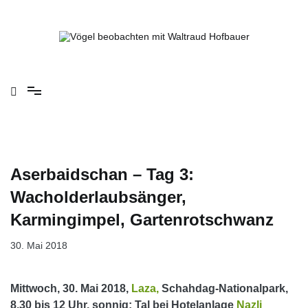
Springe
zum
Inhalt
Vögel beobachten mit Waltraud Hofbauer
Aserbaidschan – Tag 3:
Wacholderlaubsänger,
Karmingimpel, Gartenrotschwanz
30. Mai 2018
Mittwoch, 30. Mai 2018,
Laza,
Schahdag-Nationalpark,
8.30 bis 12 Uhr, sonnig; Tal bei Hotelanlage
Nazli