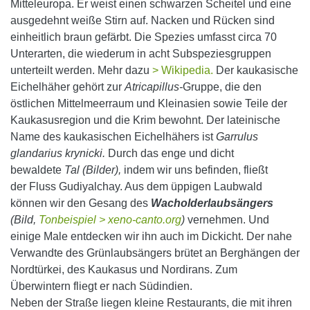
Mitteleuropa. Er weist einen schwarzen Scheitel und eine
ausgedehnt weiße Stirn auf. Nacken und Rücken sind
einheitlich braun gefärbt. Die Spezies umfasst circa 70
Unterarten, die wiederum in acht Subspeziesgruppen
unterteilt werden. Mehr dazu
> Wikipedia.
Der kaukasische
Eichelhäher gehört zur
Atricapillus-
Gruppe, die den
östlichen Mittelmeerraum und Kleinasien sowie Teile der
Kaukasusregion und die Krim bewohnt. Der lateinische
Name des kaukasischen Eichelhähers ist
Garrulus
glandarius krynicki.
Durch das enge und dicht
bewaldete
Tal (Bilder),
indem wir uns befinden, fließt
der Fluss Gudiyalchay. Aus dem üppigen Laubwald
können wir den Gesang des
Wacholderlaubsängers
(Bild,
Tonbeispiel > xeno-canto.org
)
vernehmen. Und
einige Male entdecken wir ihn auch im Dickicht. Der nahe
Verwandte des Grünlaubsängers brütet an Berghängen der
Nordtürkei, des Kaukasus und Nordirans. Zum
Überwintern fliegt er nach Südindien.
Neben der Straße liegen kleine Restaurants, die mit ihren