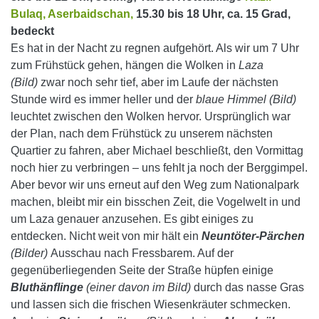
Bulaq,
Aserbaidschan,
15.30 bis 18 Uhr, ca. 15 Grad,
bedeckt
Es hat in der Nacht zu regnen aufgehört. Als wir um 7 Uhr
zum Frühstück gehen, hängen die Wolken in
Laza
(Bild)
zwar noch sehr tief, aber im Laufe der nächsten
Stunde wird es immer heller und der
blaue Himmel (Bild)
leuchtet zwischen den Wolken hervor.
Ursprünglich war
der Plan, nach dem Frühstück zu unserem nächsten
Quartier zu fahren, aber Michael beschließt, den Vormittag
noch hier zu verbringen – uns fehlt ja noch der Berggimpel.
Aber bevor wir uns erneut auf den Weg zum Nationalpark
machen, bleibt mir ein bisschen Zeit, die Vogelwelt in und
um Laza genauer anzusehen. Es gibt einiges zu
entdecken. Nicht weit von mir hält ein
Neuntöter-Pärchen
(Bilder)
Ausschau nach Fressbarem. Auf der
gegenüberliegenden Seite der Straße hüpfen einige
Bluthänflinge
(einer davon im Bild)
durch das nasse Gras
und lassen sich die frischen Wiesenkräuter schmecken.