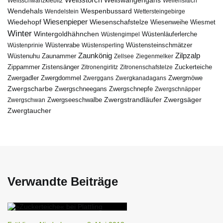
Weißwangengans
Weißschwanzkiebitz
Wellensittich
Wendehals
Wespenbussard
Wendelstein
Wettersteingebirge
Wiedehopf
Wiesenpieper
Wiesenschafstelze
Wiesmet
Wiesenweihe
Winter
Wintergoldhähnchen
Wüstenläuferlerche
Wüstengimpel
Wüstenprinie
Wüstenrabe
Wüstensperling
Wüstensteinschmätzer
Zaunkönig
Zilpzalp
Zaunammer
Wüstenuhu
Zellsee
Ziegenmelker
Zippammer
Zistensänger
Zuckerteiche
Zitronengirlitz
Zitronenschafstelze
Zwergdommel
Zwergmöwe
Zwergadler
Zwerggans
Zwergkanadagans
Zwergscharbe
Zwergschneegans
Zwergschnepfe
Zwergschnäpper
Zwergstrandläufer
Zwergseeschwalbe
Zwergsäger
Zwergschwan
Zwergtaucher
Verwandte Beiträge