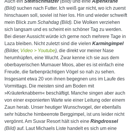
Auch ein
Steinschmätzer
(Bild)
und eine
Alpenkrähe
(Bild)
suchen nach Futter. Ich weiß gar nicht, wo ich zuerst
hinschauen soll, soviel ist hier los. Hin und wieder schweift
mein Blick zum
Schahdag (Bild).
Die Wolken verziehen
sich langsam und es scheint ein schöner Tag zu werden.
Bei dieser Aussicht würde ich gerne noch mehrere Tage in
Laza bleiben. Nicht zuletzt sind die vielen
Karmingimpel
(Bilder,
Video > Youtube
),
die direkt vor meiner Nase
herumhüpfen, eine Wucht. Zwar kenne ich sie aus dem
oberbayerischen Murnauer Moos, aber es ist einfach eine
Freude, die farbenprächtigen Vögel so nah zu sehen.
Insgesamt etwa 20 von ihnen begegnen uns im Laufe des
Vormittags. Die meisten sind am Boden mit
»Kräuterknabbern« beschäftigt. Manche singen aber auch
von einer exponierten Warte wie einer Leitung oder einem
Zaun herab. Unser heutiger Wunschvogel, der ebenfalls
sehr hübsche himbeerrote Berggimpel, ist uns leider nicht
vergönnt. Am Suvar Resort hält sich eine
Ringdrossel
(Bild)
auf. Laut Michaels Liste handelt es sich um eine