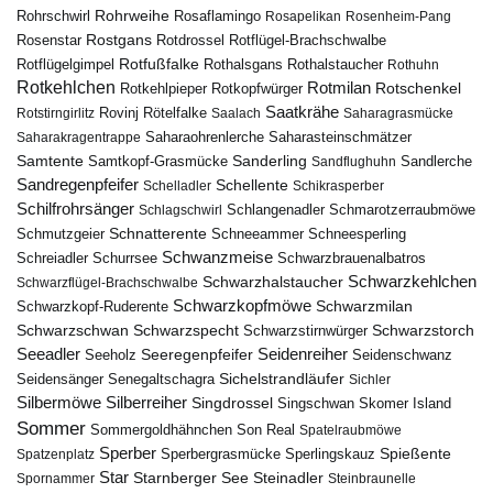
Rohrweihe
Rohrschwirl
Rosaflamingo
Rosapelikan
Rosenheim-Pang
Rostgans
Rotdrossel
Rosenstar
Rotflügel-Brachschwalbe
Rotfußfalke
Rothalsgans
Rothalstaucher
Rotflügelgimpel
Rothuhn
Rotkehlchen
Rotmilan
Rotschenkel
Rotkopfwürger
Rotkehlpieper
Saatkrähe
Rovinj
Rotstirngirlitz
Rötelfalke
Saalach
Saharagrasmücke
Saharasteinschmätzer
Saharakragentrappe
Saharaohrenlerche
Samtente
Sanderling
Samtkopf-Grasmücke
Sandflughuhn
Sandlerche
Sandregenpfeifer
Schellente
Schelladler
Schikrasperber
Schilfrohrsänger
Schlangenadler
Schlagschwirl
Schmarotzerraubmöwe
Schnatterente
Schmutzgeier
Schneeammer
Schneesperling
Schwanzmeise
Schwarzbrauenalbatros
Schreiadler
Schurrsee
Schwarzkehlchen
Schwarzhalstaucher
Schwarzflügel-Brachschwalbe
Schwarzkopfmöwe
Schwarzmilan
Schwarzkopf-Ruderente
Schwarzschwan
Schwarzspecht
Schwarzstirnwürger
Schwarzstorch
Seeadler
Seidenreiher
Seeregenpfeifer
Seeholz
Seidenschwanz
Seidensänger
Sichelstrandläufer
Senegaltschagra
Sichler
Silbermöwe
Silberreiher
Singdrossel
Singschwan
Skomer Island
Sommer
Sommergoldhähnchen
Son Real
Spatelraubmöwe
Sperber
Sperbergrasmücke
Spießente
Spatzenplatz
Sperlingskauz
Star
Starnberger See
Steinadler
Spornammer
Steinbraunelle