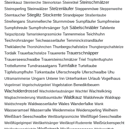
Steinschmätzer
Steinkauz
Steinrötel
Steinlerche
Steinortolan
Steinwälzer
Stelzenläufer
Steinsperling
Steppenmöwe
Steppenweihe
Stieglitz
Stockente
Sterntaucher
Strandpieper
Straßentaube
Sturmmöwe
Sumpfmeise
Streifengans
Sumpfläufer
Stummellerche
Sumpfrohrsänger
Säbelschnäbler
Sylt
Tafelente
Sumpfohreule
Teichhuhn
Tannenmeise
Taigazilpzalp
Tamariskengrasmücke
Teichrohrsänger
Teichwasserläufer
Temminckstrandläufer
Theklalerche
Thunbergschafstelze
Thorshühnchen
Thungbergschafstelze
Trauerschnäpper
Tordalk
Trauerbachstelze
Trauerente
Trauerseeschwalbe
Trauersteinschmätzer
Triel
Tropfenflughuhn
Turmfalke
Trottellumme
Tundrasaatgans
Turteltaube
Uferschnepfe
Tüpfelsumpfhuhn
Uferschwalbe
Türkentaube
Uhu
Urlaub
Ungarn
Unterer Inn
Vogelhaus
Ultramarinmeise
Unterfranken
Vogelstation Benediktbeuern
Vogelinsel
Vogelschutzgebiet
Wacholderdrossel
Wacholderlaubsänger
Wachtel
Wachtelkönig
Waldkauz
Waldohreule
Waldrapp
Wagbachniederung
Waldbaumläufer
Wales
Wanderfalke
Waldschnepfe
Waldwasserläufer
Wank
Wasseramsel
Wasserralle
Weidenmeise
Weidensperling
Weilheim
Weißbart-Seeschwalbe
Weißbartgrasmücke
Weißflügel-Seeschwalbe
Weißflügelgimpel
Weißkehlsänger
Weißkopf-Ruderente
Weißrückenspecht
Weißstorch