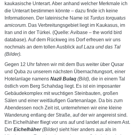
kaukasische Unterart. Aber anhand welcher Merkmale ich
die Unterart bestimmen könnte – dazu finde ich keine
Informationen. Der lateinische Name ist
Turdus torquatus
amicorum.
Das Verbreitungsgebiet liegt im Kaukasus, im
Iran und in der Türkei. (Quelle: Avibase – the world bird
database). Auf dem Rückweg ins Dorf erfreuen wir uns
nochmals an dem tollen Ausblick auf
Laza und das Tal
(Bilder).
Gegen 12 Uhr fahren wir mit dem Bus weiter über Qusar
und Quba zu unserem nächsten Übernachtungsort, einer
Hotelanlage namens
Nazli Bulaq
(Bild),
die in einem Tal
östlich vom Berg Schahdag liegt. Es ist ein imposanter
Gebäudekomplex mit wuchtigen Steinbauten, großen
Sälen und einer weitläufigen Gartenanlage. Da bis zum
Abendessen noch Zeit ist, unternehmen wir eine kleine
Wanderung entlang der Straße, auf der wir angereist sind.
Ein Eichelhäher fliegt vor uns auf und landet auf einem Ast.
Der
Eichelhäher
(Bilder)
sieht hier anders aus als in