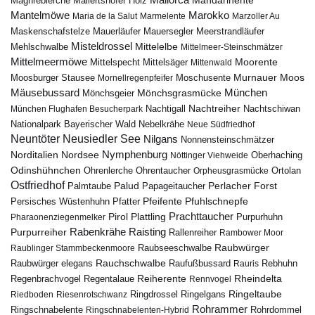
Mandarinente
Maghreblerche
Mallertshofer Holz
Marokko
Mantelmöwe
Maria de la Salut
Marmelente
Marzoller Au
Maskenschafstelze
Mauersegler
Mauerläufer
Meerstrandläufer
Misteldrossel
Mehlschwalbe
Mittelelbe
Mittelmeer-Steinschmätzer
Mittelmeermöwe
Mittelsäger
Moorente
Mittelspecht
Mittenwald
Murnauer Moos
Moosburger Stausee
Mornellregenpfeifer
Moschusente
Mäusebussard
München
Mönchsgeier
Mönchsgrasmücke
Nachtreiher
Nachtigall
München Flughafen Besucherpark
Nachtschiwan
Nebelkrähe
Nationalpark Bayerischer Wald
Neue Südfriedhof
Neuntöter
Neusiedler See
Nilgans
Nonnensteinschmätzer
Nymphenburg
Norditalien
Nordsee
Nöttinger Viehweide
Oberhaching
Odinshühnchen
Ohrentaucher
Ortolan
Ohrenlerche
Orpheusgrasmücke
Ostfriedhof
Palud
Palmtaube
Papageitaucher
Perlacher Forst
Pfuhlschnepfe
Pfeifente
Persisches Wüstenhuhn
Pfatter
Pirol
Prachttaucher
Plattling
Purpurhuhn
Pharaonenziegenmelker
Rabenkrähe
Purpurreiher
Raisting
Rallenreiher
Rambower Moor
Raubwürger
Raubseeschwalbe
Raublinger Stammbeckenmoore
Rauchschwalbe
Raubwürger elegans
Rebhuhn
Raufußbussard
Rauris
Reiherente
Rheindelta
Regenbrachvogel
Regentalaue
Rennvogel
Ringeltaube
Ringdrossel
Ringelgans
Riedboden
Riesenrotschwanz
Rohrammer
Ringschnabelente
Ringschnabelenten-Hybrid
Rohrdommel