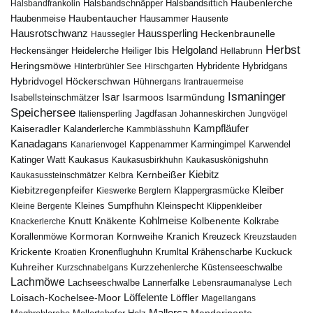
Haubenlerche
Halsbandfrankolin
Halsbandschnäpper
Halsbandsittich
Haubentaucher
Haubenmeise
Hausammer
Hausente
Hausrotschwanz
Haussperling
Heckenbraunelle
Haussegler
Herbst
Helgoland
Heidelerche
Heiliger Ibis
Heckensänger
Hellabrunn
Heringsmöwe
Hybridgans
Hinterbrühler See
Hirschgarten
Hybridente
Höckerschwan
Hybridvogel
Hühnergans
Irantrauermeise
Ismaninger
Isar
Isarmündung
Isabellsteinschmätzer
Isarmoos
Speichersee
Italiensperling
Jagdfasan
Johanneskirchen
Jungvögel
Kampfläufer
Kaiseradler
Kalanderlerche
Kammblässhuhn
Kanadagans
Karmingimpel
Karwendel
Kanarienvogel
Kappenammer
Katinger Watt
Kaukasus
Kaukasusbirkhuhn
Kaukasuskönigshuhn
Kiebitz
Kernbeißer
Kaukasussteinschmätzer
Kelbra
Kiebitzregenpfeifer
Kleiber
Klappergrasmücke
Kieswerke Berglern
Kleines Sumpfhuhn
Kleinspecht
Kleine Bergente
Klippenkleiber
Kohlmeise
Knutt
Knäkente
Kolbenente
Knackerlerche
Kolkrabe
Kormoran
Kornweihe
Kranich
Kreuzeck
Korallenmöwe
Kreuzstauden
Krickente
Kuckuck
Kroatien
Kronenflughuhn
Krumltal
Krähenscharbe
Kuhreiher
Küstenseeschwalbe
Kurzschnabelgans
Kurzzehenlerche
Lachmöwe
Lannerfalke
Lachseeschwalbe
Lebensraumanalyse
Lech
Löffelente
Löffler
Loisach-Kochelsee-Moor
Magellangans
Mallorca