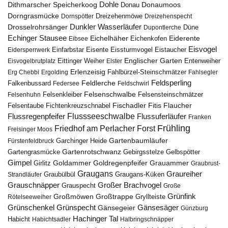
Dohle
Dithmarscher Speicherkoog
Donau
Donaumoos
Dorngrasmücke
Dornspötter
Dreizehenmöwe
Dreizehenspecht
Drosselrohrsänger
Dunkler Wasserläufer
Düne
Dupontlerche
Echinger Stausee
Eichelhäher
Eiderente
Eichenkofen
Eibsee
Eisvogel
Eistaucher
Eidersperrwerk
Einfarbstar
Eisente
Eissturmvogel
Englischer Garten
Entenweiher
Eisvogelbrutplatz
Eittinger Weiher
Elster
Erlenzeisig
Fahlbürzel-Steinschmätzer
Erg Chebbi
Ergolding
Fahlsegler
Feldsperling
Feldlerche
Falkenbussard
Federsee
Feldschwirl
Felsenschwalbe
Felsensteinschmätzer
Felsenhuhn
Felsenkleiber
Fischadler
Fitis
Flaucher
Fichtenkreuzschnabel
Felsentaube
Flussregenpfeifer
Flussseeschwalbe
Flussuferläufer
Franken
Frühling
Friedhof am Perlacher Forst
Freisinger Moos
Gartenbaumläufer
Garchinger Heide
Fürstenfeldbruck
Gartenrotschwanz
Gartengrasmücke
Gebirgsstelze
Gelbspötter
Gimpel
Goldammer
Goldregenpfeifer
Girlitz
Grauammer
Graubrust-
Graugans
Graureiher
Graubülbül
Graugans-Küken
Strandläufer
Grauschnäpper
Großer Brachvogel
Grauspecht
Große
Grünfink
Großmöwen
Großtrappe
Rötelseeweiher
Gryllteiste
Gänsesäger
Grünschenkel
Grünspecht
Gänsegeier
Günzburg
Hachinger Tal
Habicht
Habichtsadler
Halbringschnäpper