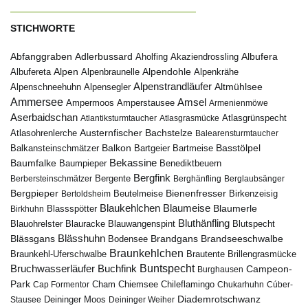
STICHWORTE
Abfanggraben
Albufera
Adlerbussard
Aholfing
Akaziendrossling
Alpen
Albufereta
Alpenbraunelle
Alpendohle
Alpenkrähe
Alpenstrandläufer
Alpenschneehuhn
Alpensegler
Altmühlsee
Ammersee
Amsel
Ampermoos
Amperstausee
Armenienmöwe
Aserbaidschan
Atlantiksturmtaucher
Atlasgrasmücke
Atlasgrünspecht
Austernfischer
Bachstelze
Atlasohrenlerche
Balearensturmtaucher
Balkon
Basstölpel
Balkansteinschmätzer
Bartgeier
Bartmeise
Bekassine
Baumfalke
Baumpieper
Benediktbeuern
Bergfink
Berbersteinschmätzer
Bergente
Berghänfling
Berglaubsänger
Bergpieper
Bienenfresser
Beutelmeise
Bertoldsheim
Birkenzeisig
Blaumeise
Blaukehlchen
Blaumerle
Birkhuhn
Blassspötter
Bluthänfling
Blauohrelster
Blauracke
Blutspecht
Blauwangenspint
Blässhuhn
Brandseeschwalbe
Blässgans
Brandgans
Bodensee
Braunkehlchen
Brillengrasmücke
Braunkehl-Uferschwalbe
Brautente
Bruchwasserläufer
Buchfink
Buntspecht
Campeon-
Burghausen
Park
Chiemsee
Chileflamingo
Cap Formentor
Cham
Chukarhuhn
Cúber-
Diademrotschwanz
Stausee
Deininger Moos
Deininger Weiher