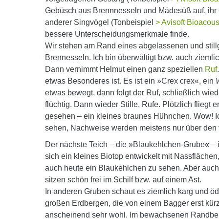
Gebüsch aus Brennnesseln und Mädesüß auf, ihr Ge
anderer Singvögel (Tonbeispiel
> Avisoft Bioacous
bessere Unterscheidungsmerkmale finde.
Wir stehen am Rand eines abgelassenen und stil
Brennesseln. Ich bin überwältigt bzw. auch zieml
Dann vernimmt Helmut einen ganz speziellen
Ruf
etwas Besonderes ist. Es ist ein »Crex crex«, ein
etwas bewegt, dann folgt der Ruf, schließlich wied
flüchtig. Dann wieder Stille, Rufe. Plötzlich flieg
gesehen – ein kleines braunes Hühnchen. Wow! Ic
sehen, Nachweise werden meistens nur über den t
Der nächste Teich – die »Blaukehlchen-Grube« – i
sich ein kleines Biotop entwickelt mit Nassfläche
auch heute ein Blaukehlchen zu sehen. Aber auc
sitzen schön frei im Schilf bzw. auf einem Ast.
In anderen Gruben schaut es ziemlich karg und ö
großen Erdbergen, die von einem Bagger erst kürz
anscheinend sehr wohl. Im bewachsenen Randber