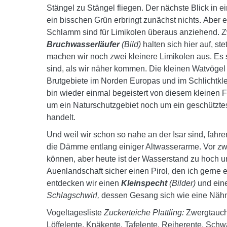
Stängel zu Stängel fliegen. Der nächste Blick in
ein bisschen Grün erbringt zunächst nichts. Aber e
Schlamm sind für Limikolen überaus anziehend. 
Bruchwasserläufer
(Bild)
halten sich hier auf, st
machen wir noch zwei kleinere Limikolen aus. Es
sind, als wir näher kommen. Die kleinen Watvögel
Brutgebiete im Norden Europas und im Schlichtklei
bin wieder einmal begeistert von diesem kleinen F
um ein Naturschutzgebiet noch um ein geschütztes
handelt.
Und weil wir schon so nahe an der Isar sind, fah
die Dämme entlang einiger Altwasserarme. Vor zwe
können, aber heute ist der Wasserstand zu hoch un
Auenlandschaft sicher einen Pirol, den ich gerne e
entdecken wir einen
Kleinspecht
(Bilder)
und ein
Schlagschwirl,
dessen Gesang sich wie eine Nähm
Vogeltagesliste
Zuckerteiche Plattling:
Zwergtauche
Löffelente, Knäkente, Tafelente, Reiherente, Schw