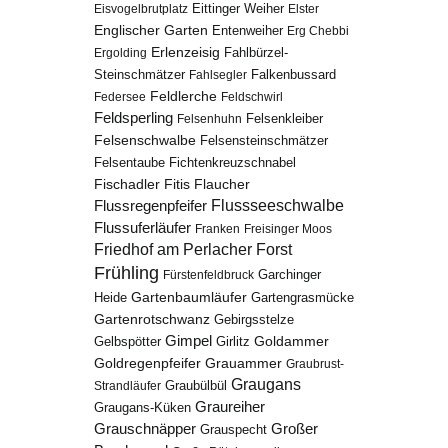
Eisvogelbrutplatz
Eittinger Weiher
Elster
Englischer Garten
Entenweiher
Erg Chebbi
Erlenzeisig
Fahlbürzel-
Ergolding
Steinschmätzer
Fahlsegler
Falkenbussard
Feldlerche
Federsee
Feldschwirl
Feldsperling
Felsenhuhn
Felsenkleiber
Felsenschwalbe
Felsensteinschmätzer
Fichtenkreuzschnabel
Felsentaube
Fischadler
Fitis
Flaucher
Flussregenpfeifer
Flussseeschwalbe
Flussuferläufer
Franken
Freisinger Moos
Friedhof am Perlacher Forst
Frühling
Garchinger
Fürstenfeldbruck
Gartenbaumläufer
Heide
Gartengrasmücke
Gartenrotschwanz
Gebirgsstelze
Gimpel
Goldammer
Gelbspötter
Girlitz
Goldregenpfeifer
Grauammer
Graubrust-
Graugans
Graubülbül
Strandläufer
Graureiher
Graugans-Küken
Grauschnäpper
Großer
Grauspecht