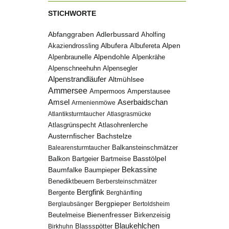
STICHWORTE
Abfanggraben
Adlerbussard
Aholfing
Albufera
Alpen
Albufereta
Akaziendrossling
Alpenbraunelle
Alpendohle
Alpenkrähe
Alpenschneehuhn
Alpensegler
Alpenstrandläufer
Altmühlsee
Ammersee
Ampermoos
Amperstausee
Amsel
Aserbaidschan
Armenienmöwe
Atlantiksturmtaucher
Atlasgrasmücke
Atlasgrünspecht
Atlasohrenlerche
Austernfischer
Bachstelze
Balkansteinschmätzer
Balearensturmtaucher
Balkon
Basstölpel
Bartgeier
Bartmeise
Bekassine
Baumfalke
Baumpieper
Benediktbeuern
Berbersteinschmätzer
Bergfink
Bergente
Berghänfling
Bergpieper
Berglaubsänger
Bertoldsheim
Bienenfresser
Beutelmeise
Birkenzeisig
Blaukehlchen
Birkhuhn
Blassspötter