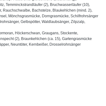
tz, Temminckstrandläufer (2), Bruchwasserläufer (10),
, Rauchschwalbe, Bachstelze, Blaukehlchen (mind. 2),
 Amsel, Mönchsgrasmücke, Dorngrasmücke, Schilfrohrsänger
lrohrsänger, Gelbspötter, Waldlaubsänger, Zilpzalp,
rmoran, Höckerschwan, Graugans, Stockente,
inspecht (2), Braunkehlchen (ca. 15), Gartengrasmücke
äpper, Neuntöter, Kernbeißer, Drosselrohrsänger