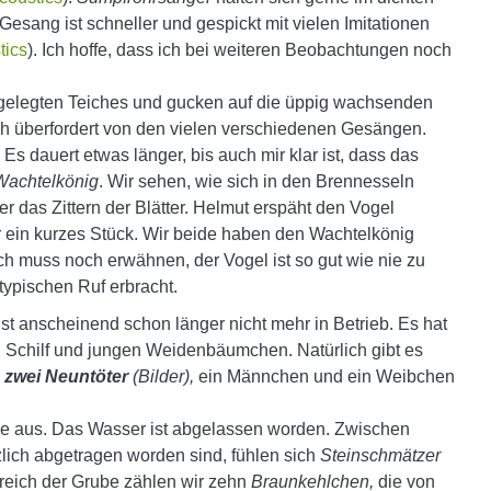
sang ist schneller und gespickt mit vielen Imitationen
tics
). Ich hoffe, dass ich bei weiteren Beobachtungen noch
lgelegten Teiches und gucken auf die üppig wachsenden
ich überfordert von den vielen verschiedenen Gesängen.
. Es dauert etwas länger, bis auch mir klar ist, dass das
Wachtelkönig
. Wir sehen, wie sich in den Brennesseln
er das Zittern der Blätter. Helmut erspäht den Vogel
t er ein kurzes Stück. Wir beide haben den Wachtelkönig
h muss noch erwähnen, der Vogel ist so gut wie nie zu
ypischen Ruf erbracht.
st anscheinend schon länger nicht mehr in Betrieb. Es hat
n, Schilf und jungen Weidenbäumchen. Natürlich gibt es
h
zwei Neuntöter
(Bilder),
ein Männchen und ein Weibchen
de aus. Das Wasser ist abgelassen worden. Zwischen
lich abgetragen worden sind, fühlen sich
Steinschmätzer
eich der Grube zählen wir zehn
Braunkehlchen,
die von