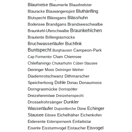
Blaumeise
Blaumerle
Blauohrelster
Bluthänfling
Blauracke
Blauwangenspint
Blässhuhn
Blutspecht
Blässgans
Brandseeschwalbe
Brandgans
Bodensee
Braunkehlchen
Braunkehl-Uferschwalbe
Brillengrasmücke
Brautente
Bruchwasserläufer
Buchfink
Buntspecht
Campeon-Park
Burghausen
Chiemsee
Cap Formentor
Cham
Chileflamingo
Chukarhuhn
Cúber-Stausee
Deininger Moos
Deininger Weiher
Diademrotschwanz
Dithmarscher
Dohle
Speicherkoog
Donau
Donaumoos
Dorngrasmücke
Dornspötter
Dreizehenmöwe
Dreizehenspecht
Drosselrohrsänger
Dunkler
Echinger
Wasserläufer
Düne
Dupontlerche
Stausee
Eichelhäher
Eichenkofen
Eibsee
Eiderente
Eidersperrwerk
Einfarbstar
Eisvogel
Eistaucher
Eisente
Eissturmvogel