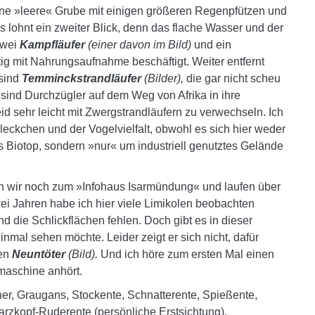
 eine »leere« Grube mit einigen größeren Regenpfützen und
s lohnt ein zweiter Blick, denn das flache Wasser und der
Zwei
Kampfläufer
(einer davon im Bild)
und ein
etig mit Nahrungsaufnahme beschäftigt. Weiter entfernt
 sind
Temminckstrandläufer
(Bilder),
die gar nicht scheu
 sind Durchzügler auf dem Weg von Afrika in ihre
d sehr leicht mit Zwergstrandläufern zu verwechseln. Ich
leckchen und der Vogelvielfalt, obwohl es sich hier weder
 Biotop, sondern »nur« um industriell genutztes Gelände
ren wir noch zum »Infohaus Isarmündung« und laufen über
i Jahren habe ich hier viele Limikolen beobachten
d die Schlickflächen fehlen. Doch gibt es in dieser
inmal sehen möchte. Leider zeigt er sich nicht, dafür
en
Neuntöter
(Bild).
Und ich höre zum ersten Mal einen
aschine anhört.
r, Graugans, Stockente, Schnatterente, Spießente,
arzkopf-Ruderente (persönliche Erstsichtung),