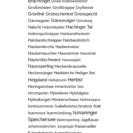
Brachvogel
Große Rötelseeweiher
Großmöwen
Großtrappe
Gryllteiste
Grünfink
Grünschenkel
Grünspecht
Gänsesäger
Gänsegeier
Günzburg
Hachinger Tal
Habicht
Habichtsadler
Halbringschnäpper
Halsbandfrankolin
Halsbandschnäpper
Halsbandsittich
Haubenlerche
Haubenmeise
Haubentaucher
Hausammer
Hausente
Hausrotschwanz
Haussegler
Haussperling
Heckenbraunelle
Heidelerche
Heiliger Ibis
Heckensänger
Herbst
Helgoland
Hellabrunn
Heringsmöwe
Hinterbrühler See
Hybridgans
Hirschgarten
Hybridente
Höckerschwan
Hybridvogel
Hühnergans
Isar
Isabellsteinschmätzer
Irantrauermeise
Ismaninger
Isarmündung
Isarmoos
Speichersee
Italiensperling
Jagdfasan
Kaiseradler
Johanneskirchen
Jungvögel