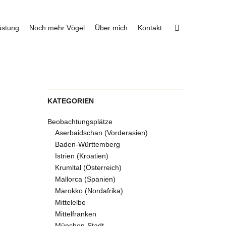
üstung
Noch mehr Vögel
Über mich
Kontakt
KATEGORIEN
Beobachtungsplätze
Aserbaidschan (Vorderasien)
Baden-Württemberg
Istrien (Kroatien)
Krumltal (Österreich)
Mallorca (Spanien)
Marokko (Nordafrika)
Mittelelbe
Mittelfranken
München-Stadt