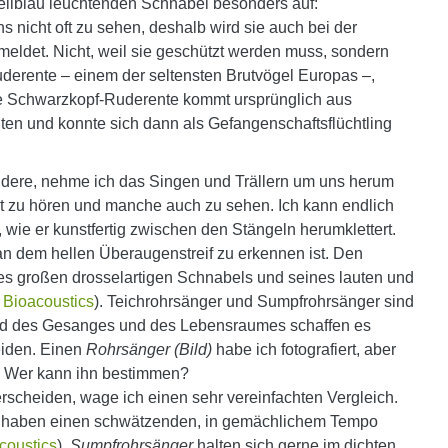
 hellblau leuchtenden Schnabel besonders auf:
ns nicht oft zu sehen, deshalb wird sie auch bei der
meldet. Nicht, weil sie geschützt werden muss, sondern
uderente – einem der seltensten Brutvögel Europas –,
Die Schwarzkopf-Ruderente kommt ursprünglich aus
ten und konnte sich dann als Gefangenschaftsflüchtling
ere, nehme ich das Singen und Trällern um uns herum
et zu hören und manche auch zu sehen. Ich kann endlich
wie er kunstfertig zwischen den Stängeln herumklettert.
an dem hellen Überaugenstreif zu erkennen ist. Den
 großen drosselartigen Schnabels und seines lauten und
t Bioacoustics
). Teichrohrsänger und Sumpfrohrsänger sind
d des Gesanges und des Lebensraumes schaffen es
eiden. Einen
Rohrsänger (Bild)
habe ich fotografiert, aber
. Wer kann ihn bestimmen?
scheiden, wage ich einen sehr vereinfachten Vergleich.
d haben einen schwätzenden, in gemächlichem Tempo
acoustics
).
Sumpfrohrsänger
halten sich gerne im dichten