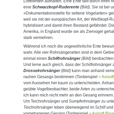
Löffelenten
aufhalten. Eine Ente fällt durch ihren
eine
Schwarzkopf-Ruderente
(Bild).
Sie ist bei u
»Dokumentationsstelle für seltene Vogelarten« ge
weil sie mit der europäischen Art, der Weißkopf-R
hybridisiert und damit ihren Bestand gefährdet. 
Amerika, in England wurde sie als Ziervogel gehal
stark vermehren.
Während ich noch die ungewöhnliche Ente bewund
wahr. Alle vier Rohrsängerarten sind in dem Gebi
einmal einen
Schilfrohrsänger
(Bild)
beobachten, 
Und lerne auch gleich, dass der Schilfrohrsänger 
Drosselrohrsänger
(Bild)
kann man anhand seines
rauhen Gesangs bestimmen (Tonbeispiel
> Avisof
vom Aussehen her kaum zu unterscheiden. Anhan
geübte Vogelbeobachter, beide Arten zu untersch
ich kann mich nicht mehr an den Gesang erinnern
Um Teichrohrsänger und Sumpfrohrsänger zu unter
Teichrohrsänger
leben überwiegend im Schilf un
vorgetragenen Gesang (Tonbeispiel
> Avisoft Bio