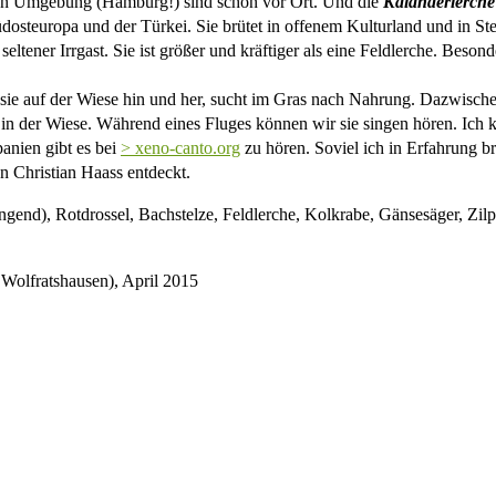
eren Umgebung (Hamburg!) sind schon vor Ort. Und die
Kalanderlerche
üdosteuropa und der Türkei. Sie brütet in offenem Kulturland und in S
eltener Irrgast. Sie ist größer und kräftiger als eine Feldlerche. Beson
t sie auf der Wiese hin und her, sucht im Gras nach Nahrung. Dazwisch
t in der Wiese. Während eines Fluges können wir sie singen hören. Ich 
anien gibt es bei
> xeno-canto.org
zu hören. Soviel ich in Erfahrung br
 Christian Haass entdeckt.
singend), Rotdrossel, Bachstelze, Feldlerche, Kolkrabe, Gänsesäger, Zi
Wolfratshausen), April 2015