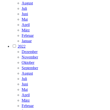
August
Juli
Juni
Mai
April
März
Februar
Januar
2022
Dezember
November
Oktober
September
August
Juli
Juni
Mai
April
März
Februar