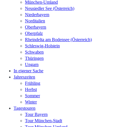
München-Umland
Neusiedler See (Österreich)
Niederbayern
Norditalien
Oberbayern
Oberpfalz
Rheindelta am Bodensee (Österreich)
Schleswig-Holstein
Schwaben
Thüringen
Ungarn
In eigener Sache
Jahreszeiten
Frühling
Herbst
Sommer
Winter
Tagestouren
Tour Bayern
Tour München-Stadt
Tour München-Umland