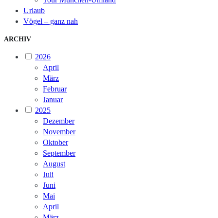
Urlaub
Vögel – ganz nah
ARCHIV
2026
April
März
Februar
Januar
2025
Dezember
November
Oktober
September
August
Juli
Juni
Mai
April
März