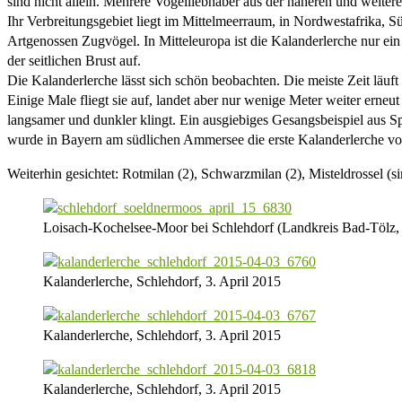
sind nicht allein. Mehrere Vogelliebhaber aus der näheren und weit
Ihr Verbreitungsgebiet liegt im Mittelmeerraum, in Nordwestafrika, S
Artgenossen Zugvögel. In Mitteleuropa ist die Kalanderlerche nur ein s
der seitlichen Brust auf.
Die Kalanderlerche lässt sich schön beobachten. Die meiste Zeit läuf
Einige Male fliegt sie auf, landet aber nur wenige Meter weiter erneu
langsamer und dunkler klingt. Ein ausgiebiges Gesangsbeispiel aus Sp
wurde in Bayern am südlichen Ammersee die erste Kalanderlerche von
Weiterhin gesichtet: Rotmilan (2), Schwarzmilan (2), Misteldrossel (
Loisach-Kochelsee-Moor bei Schlehdorf (Landkreis Bad-Tölz, 
Kalanderlerche, Schlehdorf, 3. April 2015
Kalanderlerche, Schlehdorf, 3. April 2015
Kalanderlerche, Schlehdorf, 3. April 2015