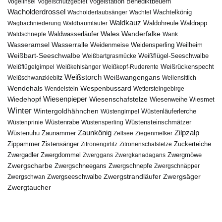
Vogelstation Benediktbeuern
Vogelinsel
Vogelschutzgebiet
Wacholderdrossel
Wacholderlaubsänger
Wachtel
Wachtelkönig
Waldkauz
Waldohreule
Waldrapp
Wagbachniederung
Waldbaumläufer
Wales
Wanderfalke
Waldschnepfe
Waldwasserläufer
Wank
Wasseramsel
Wasserralle
Weidenmeise
Weidensperling
Weilheim
Weißbart-Seeschwalbe
Weißbartgrasmücke
Weißflügel-Seeschwalbe
Weißflügelgimpel
Weißkehlsänger
Weißkopf-Ruderente
Weißrückenspecht
Weißstorch
Weißwangengans
Weißschwanzkiebitz
Wellensittich
Wendehals
Wespenbussard
Wendelstein
Wettersteingebirge
Wiedehopf
Wiesenpieper
Wiesenschafstelze
Wiesmet
Wiesenweihe
Winter
Wintergoldhähnchen
Wüstenläuferlerche
Wüstengimpel
Wüstenprinie
Wüstenrabe
Wüstensperling
Wüstensteinschmätzer
Zaunkönig
Zilpzalp
Zaunammer
Wüstenuhu
Zellsee
Ziegenmelker
Zippammer
Zistensänger
Zuckerteiche
Zitronengirlitz
Zitronenschafstelze
Zwergdommel
Zwergmöwe
Zwergadler
Zwerggans
Zwergkanadagans
Zwergscharbe
Zwergschneegans
Zwergschnepfe
Zwergschnäpper
Zwergstrandläufer
Zwergseeschwalbe
Zwergsäger
Zwergschwan
Zwergtaucher