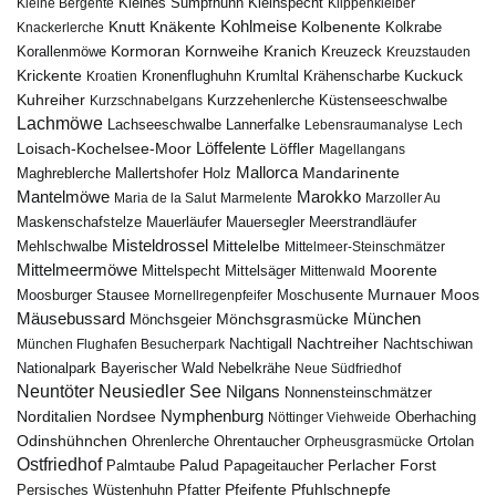
Kleines Sumpfhuhn
Kleinspecht
Kleine Bergente
Klippenkleiber
Kohlmeise
Knutt
Knäkente
Kolbenente
Knackerlerche
Kolkrabe
Kormoran
Kornweihe
Kranich
Kreuzeck
Korallenmöwe
Kreuzstauden
Krickente
Kuckuck
Kroatien
Kronenflughuhn
Krumltal
Krähenscharbe
Kuhreiher
Küstenseeschwalbe
Kurzschnabelgans
Kurzzehenlerche
Lachmöwe
Lannerfalke
Lachseeschwalbe
Lebensraumanalyse
Lech
Löffelente
Löffler
Loisach-Kochelsee-Moor
Magellangans
Mallorca
Mandarinente
Maghreblerche
Mallertshofer Holz
Marokko
Mantelmöwe
Maria de la Salut
Marmelente
Marzoller Au
Maskenschafstelze
Mauersegler
Mauerläufer
Meerstrandläufer
Misteldrossel
Mehlschwalbe
Mittelelbe
Mittelmeer-Steinschmätzer
Mittelmeermöwe
Mittelsäger
Moorente
Mittelspecht
Mittenwald
Murnauer Moos
Moosburger Stausee
Mornellregenpfeifer
Moschusente
Mäusebussard
München
Mönchsgeier
Mönchsgrasmücke
Nachtreiher
Nachtigall
München Flughafen Besucherpark
Nachtschiwan
Nebelkrähe
Nationalpark Bayerischer Wald
Neue Südfriedhof
Neuntöter
Neusiedler See
Nilgans
Nonnensteinschmätzer
Nymphenburg
Norditalien
Nordsee
Nöttinger Viehweide
Oberhaching
Odinshühnchen
Ohrentaucher
Ortolan
Ohrenlerche
Orpheusgrasmücke
Ostfriedhof
Palud
Palmtaube
Papageitaucher
Perlacher Forst
Pfuhlschnepfe
Pfeifente
Persisches Wüstenhuhn
Pfatter