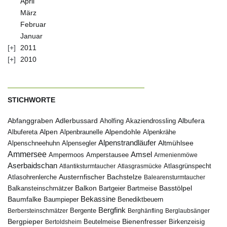
April
März
Februar
Januar
2011
2010
STICHWORTE
Abfanggraben
Albufera
Adlerbussard
Aholfing
Akaziendrossling
Alpen
Albufereta
Alpenbraunelle
Alpendohle
Alpenkrähe
Alpenstrandläufer
Alpenschneehuhn
Alpensegler
Altmühlsee
Ammersee
Amsel
Ampermoos
Amperstausee
Armenienmöwe
Aserbaidschan
Atlantiksturmtaucher
Atlasgrasmücke
Atlasgrünspecht
Austernfischer
Bachstelze
Atlasohrenlerche
Balearensturmtaucher
Balkon
Basstölpel
Balkansteinschmätzer
Bartgeier
Bartmeise
Bekassine
Baumfalke
Baumpieper
Benediktbeuern
Bergfink
Berbersteinschmätzer
Bergente
Berghänfling
Berglaubsänger
Bergpieper
Bienenfresser
Beutelmeise
Bertoldsheim
Birkenzeisig