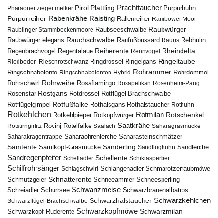
Pirol
Prachttaucher
Plattling
Purpurhuhn
Pharaonenziegenmelker
Rabenkrähe
Purpurreiher
Raisting
Rallenreiher
Rambower Moor
Raubwürger
Raubseeschwalbe
Raublinger Stammbeckenmoore
Rauchschwalbe
Raubwürger elegans
Rebhuhn
Raufußbussard
Rauris
Reiherente
Rheindelta
Regenbrachvogel
Regentalaue
Rennvogel
Ringeltaube
Ringdrossel
Ringelgans
Riedboden
Riesenrotschwanz
Rohrammer
Ringschnabelente
Ringschnabelenten-Hybrid
Rohrdommel
Rohrweihe
Rohrschwirl
Rosaflamingo
Rosapelikan
Rosenheim-Pang
Rostgans
Rotdrossel
Rosenstar
Rotflügel-Brachschwalbe
Rotfußfalke
Rothalsgans
Rothalstaucher
Rotflügelgimpel
Rothuhn
Rotkehlchen
Rotmilan
Rotschenkel
Rotkopfwürger
Rotkehlpieper
Saatkrähe
Rovinj
Rotstirngirlitz
Rötelfalke
Saalach
Saharagrasmücke
Saharasteinschmätzer
Saharakragentrappe
Saharaohrenlerche
Samtente
Sanderling
Samtkopf-Grasmücke
Sandflughuhn
Sandlerche
Sandregenpfeifer
Schellente
Schelladler
Schikrasperber
Schilfrohrsänger
Schlangenadler
Schlagschwirl
Schmarotzerraubmöwe
Schnatterente
Schmutzgeier
Schneeammer
Schneesperling
Schwanzmeise
Schwarzbrauenalbatros
Schreiadler
Schurrsee
Schwarzkehlchen
Schwarzhalstaucher
Schwarzflügel-Brachschwalbe
Schwarzkopfmöwe
Schwarzmilan
Schwarzkopf-Ruderente