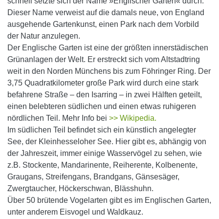
schnell setzte sich der Name »Englischer Garten« durch.
Dieser Name verweist auf die damals neue, von England
ausgehende Gartenkunst, einen Park nach dem Vorbild
der Natur anzulegen.
Der Englische Garten ist eine der größten innerstädischen
Grünanlagen der Welt. Er erstreckt sich vom Altstadtring
weit in den Norden Münchens bis zum Föhringer Ring. Der
3,75 Quadratkilometer große Park wird durch eine stark
befahrene Straße – den Isarring – in zwei Hälften geteilt,
einen belebteren südlichen und einen etwas ruhigeren
nördlichen Teil. Mehr Info bei
>> Wikipedia.
Im südlichen Teil befindet sich ein künstlich angelegter
See, der Kleinhesseloher See. Hier gibt es, abhängig von
der Jahreszeit, immer einige Wasservögel zu sehen, wie
z.B. Stockente, Mandarinente, Reiherente, Kolbenente,
Graugans, Streifengans, Brandgans, Gänsesäger,
Zwergtaucher, Höckerschwan, Blässhuhn.
Über 50 brütende Vogelarten gibt es im Englischen Garten,
unter anderem Eisvogel und Waldkauz.