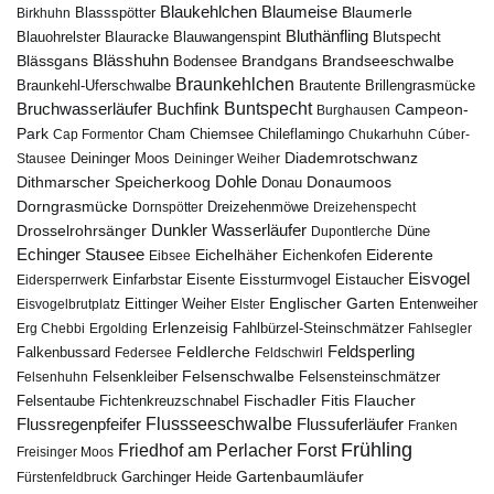
Blaumeise
Blaukehlchen
Blaumerle
Birkhuhn
Blassspötter
Bluthänfling
Blauohrelster
Blauracke
Blutspecht
Blauwangenspint
Blässhuhn
Brandseeschwalbe
Blässgans
Brandgans
Bodensee
Braunkehlchen
Brillengrasmücke
Braunkehl-Uferschwalbe
Brautente
Bruchwasserläufer
Buchfink
Buntspecht
Campeon-
Burghausen
Park
Chiemsee
Chileflamingo
Cap Formentor
Cham
Chukarhuhn
Cúber-
Diademrotschwanz
Stausee
Deininger Moos
Deininger Weiher
Dohle
Dithmarscher Speicherkoog
Donau
Donaumoos
Dorngrasmücke
Dornspötter
Dreizehenmöwe
Dreizehenspecht
Drosselrohrsänger
Dunkler Wasserläufer
Düne
Dupontlerche
Echinger Stausee
Eichelhäher
Eiderente
Eichenkofen
Eibsee
Eisvogel
Eistaucher
Eidersperrwerk
Einfarbstar
Eisente
Eissturmvogel
Englischer Garten
Entenweiher
Eisvogelbrutplatz
Eittinger Weiher
Elster
Erlenzeisig
Fahlbürzel-Steinschmätzer
Erg Chebbi
Ergolding
Fahlsegler
Feldsperling
Feldlerche
Falkenbussard
Federsee
Feldschwirl
Felsenschwalbe
Felsensteinschmätzer
Felsenhuhn
Felsenkleiber
Fischadler
Fitis
Flaucher
Fichtenkreuzschnabel
Felsentaube
Flussregenpfeifer
Flussseeschwalbe
Flussuferläufer
Franken
Frühling
Friedhof am Perlacher Forst
Freisinger Moos
Gartenbaumläufer
Garchinger Heide
Fürstenfeldbruck