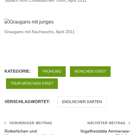
Südlich vom Chinesischen Turm, April 2011
Graugans mit Nachwuchs, April 2011
KATEGORIE:
FRÜHLING
MÜNCHEN-STADT
TOUR MÜNCHEN-STADT
VERSCHLAGWORTET:
ENGLISCHER GARTEN
VORHERIGER BEITRAG
NÄCHSTER BEITRAG
Beitragsnavigation
Rotkehlchen und
Vogelfreistätte Ammersee-