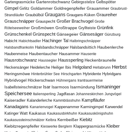
Gartenrotschwanz
Gartengrasmücke
Gebirgsstelze
Gelbspötter
Gimpel
Goldammer
Goldregenpfeifer
Girlitz
Grauammer
Graubrust-
Graugans
Graureiher
Graubülbül
Graugans-Küken
Strandläufer
Grauschnäpper
Großer Brachvogel
Grauspecht
Große
Grünfink
Großmöwen
Großtrappe
Rötelseeweiher
Gryllteiste
Gänsesäger
Grünschenkel
Grünspecht
Gänsegeier
Günzburg
Hachinger Tal
Habicht
Habichtsadler
Halbringschnäpper
Haubenlerche
Halsbandfrankolin
Halsbandschnäpper
Halsbandsittich
Haubentaucher
Haubenmeise
Hausammer
Hausente
Hausrotschwanz
Haussperling
Heckenbraunelle
Haussegler
Herbst
Helgoland
Heidelerche
Heiliger Ibis
Heckensänger
Hellabrunn
Heringsmöwe
Hybridgans
Hinterbrühler See
Hirschgarten
Hybridente
Höckerschwan
Hybridvogel
Hühnergans
Irantrauermeise
Ismaninger
Isar
Isarmündung
Isabellsteinschmätzer
Isarmoos
Speichersee
Italiensperling
Jagdfasan
Johanneskirchen
Jungvögel
Kampfläufer
Kaiseradler
Kalanderlerche
Kammblässhuhn
Kanadagans
Karmingimpel
Karwendel
Kanarienvogel
Kappenammer
Katinger Watt
Kaukasus
Kaukasusbirkhuhn
Kaukasuskönigshuhn
Kiebitz
Kernbeißer
Kaukasussteinschmätzer
Kelbra
Kiebitzregenpfeifer
Kleiber
Klappergrasmücke
Kieswerke Berglern