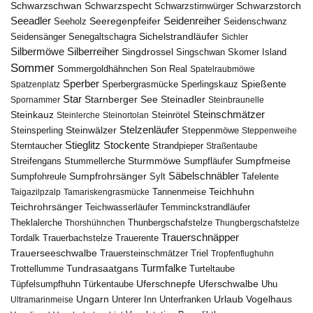
Schwarzschwan
Schwarzspecht
Schwarzstirnwürger
Schwarzstorch
Seeadler
Seidenreiher
Seeregenpfeifer
Seeholz
Seidenschwanz
Seidensänger
Sichelstrandläufer
Senegaltschagra
Sichler
Silbermöwe
Silberreiher
Singdrossel
Singschwan
Skomer Island
Sommer
Sommergoldhähnchen
Son Real
Spatelraubmöwe
Sperber
Sperbergrasmücke
Spießente
Spatzenplatz
Sperlingskauz
Star
Starnberger See
Steinadler
Spornammer
Steinbraunelle
Steinschmätzer
Steinkauz
Steinrötel
Steinlerche
Steinortolan
Steinwälzer
Stelzenläufer
Steinsperling
Steppenmöwe
Steppenweihe
Stieglitz
Stockente
Sterntaucher
Strandpieper
Straßentaube
Sturmmöwe
Sumpfmeise
Streifengans
Sumpfläufer
Stummellerche
Sumpfrohrsänger
Säbelschnäbler
Sylt
Tafelente
Sumpfohreule
Teichhuhn
Tannenmeise
Taigazilpzalp
Tamariskengrasmücke
Teichrohrsänger
Teichwasserläufer
Temminckstrandläufer
Theklalerche
Thunbergschafstelze
Thorshühnchen
Thungbergschafstelze
Trauerschnäpper
Tordalk
Trauerbachstelze
Trauerente
Trauerseeschwalbe
Trauersteinschmätzer
Triel
Tropfenflughuhn
Turmfalke
Trottellumme
Tundrasaatgans
Turteltaube
Uferschnepfe
Tüpfelsumpfhuhn
Uferschwalbe
Türkentaube
Uhu
Urlaub
Ungarn
Unterer Inn
Vogelhaus
Ultramarinmeise
Unterfranken