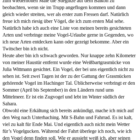
zum wiederholten Male die Stieglitze auf dem Balkon zu
beobachten, wenn sie im Trupp angeflogen kommen und dann
gleich wieder streiten, wer als erster zum Fressen darf.
Natürlich
freue ich mich riesig über Vögel, die ich zum ersten Mal sehe.
Natürlich habe ich auch eine Liste von meinen bereits gesichteten
Arten und verbringe meine Vogel-Urlaube gerne in Gegenden, wo
ich neue Arten entdecken kann oder gezeigt bekomme. Aber ein
Twitscher bin ich nicht.
Heute aber bin ich schwach geworden. Nur knappe zehn Kilometer
von meiner Haustür entfernt wurde eine Weißbartgrasmücke von
Julia Wittmann gesichtet. Ein Vogel, der bei uns eigentlich nicht zu
sehen ist. Seit zwei Tagen ist der zu der Gattung der Grasmücken
gehörende Vogel im Hachinger Tal. Üblicherweise verbringt er den
Sommer (April bis September) in den Ländern rund ums
Mittelmeer. Er ist ein Zugvogel und lebt im Winter südlich der
Sahara.
Obwohl eine Erkältung sich bereits ankündigt, mache ich mich auf
den Weg nach Unterhaching. Mit S-Bahn und Fahrrad. Es ist kalt,
viel zu kalt für Ende Mai. Und eigentlich auch nicht mein Wetter
für’s Vogelgucken. Während der Fahrt überlege ich noch, wie ich
den Vogel denn finden soll. Wie er aussieht weiß ich, aber seinen