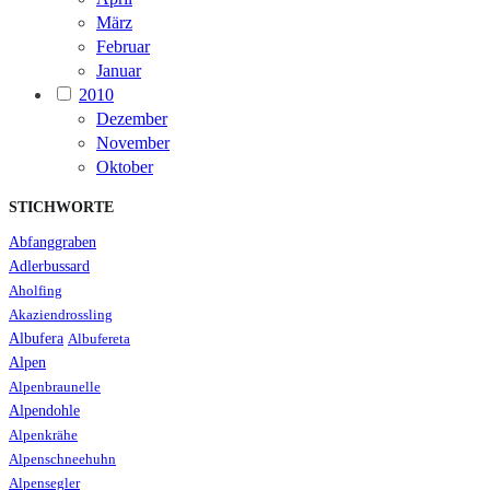
März
Februar
Januar
2010
Dezember
November
Oktober
STICHWORTE
Abfanggraben
Adlerbussard
Aholfing
Akaziendrossling
Albufera
Albufereta
Alpen
Alpenbraunelle
Alpendohle
Alpenkrähe
Alpenschneehuhn
Alpensegler