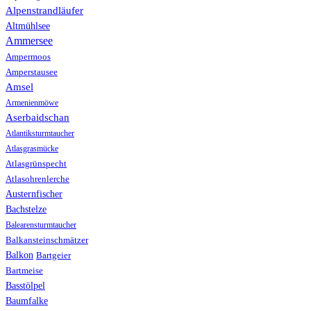
Alpenstrandläufer
Altmühlsee
Ammersee
Ampermoos
Amperstausee
Amsel
Armenienmöwe
Aserbaidschan
Atlantiksturmtaucher
Atlasgrasmücke
Atlasgrünspecht
Atlasohrenlerche
Austernfischer
Bachstelze
Balearensturmtaucher
Balkansteinschmätzer
Balkon
Bartgeier
Bartmeise
Basstölpel
Baumfalke