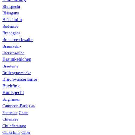
Blutspecht
Blässgans
Blässhuhn
Bodensee
Brandgans
Brandseeschwalbe
Braunkehl-
Uferschwalbe
Braunkehlchen
Brautente
Brillengrasmücke
Bruchwasserläufer
Buchfink
Buntspecht
Burghausen
Campeon-Park
Cap
Formentor
Cham
Chiemsee
Chileflamingo
Chukarhuhn
Cúber-