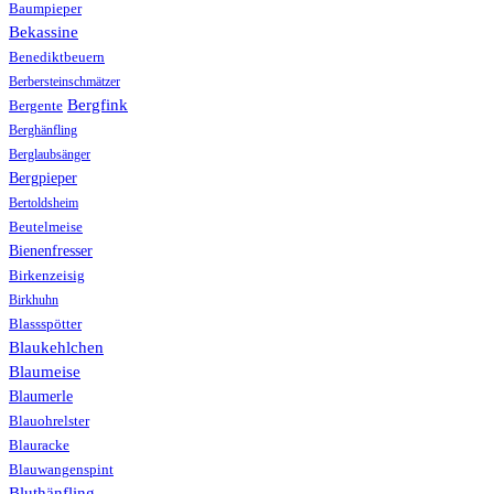
Baumpieper
Bekassine
Benediktbeuern
Berbersteinschmätzer
Bergfink
Bergente
Berghänfling
Berglaubsänger
Bergpieper
Bertoldsheim
Beutelmeise
Bienenfresser
Birkenzeisig
Birkhuhn
Blassspötter
Blaukehlchen
Blaumeise
Blaumerle
Blauohrelster
Blauracke
Blauwangenspint
Bluthänfling