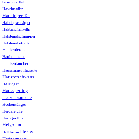
Günzburg
Habicht
Habichtsadler
Hachinger Tal
Halbringschnäpper
Halsbandfrankolin
Halsbandschnäpper
Halsbandsittich
Haubenlerche
Haubenmeise
Haubentaucher
Hausammer
Hausente
Hausrotschwanz
Haussegler
Haussperling
Heckenbraunelle
Heckensänger
Heidelerche
Heiliger Ibis
Helgoland
Herbst
Hellabrunn