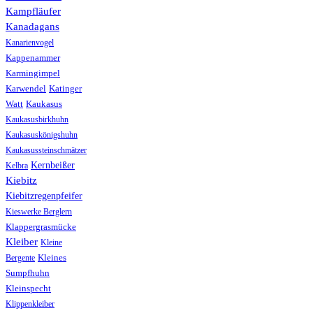
Kampfläufer
Kanadagans
Kanarienvogel
Kappenammer
Karmingimpel
Karwendel
Katinger
Watt
Kaukasus
Kaukasusbirkhuhn
Kaukasuskönigshuhn
Kaukasussteinschmätzer
Kernbeißer
Kelbra
Kiebitz
Kiebitzregenpfeifer
Kieswerke Berglern
Klappergrasmücke
Kleiber
Kleine
Bergente
Kleines
Sumpfhuhn
Kleinspecht
Klippenkleiber