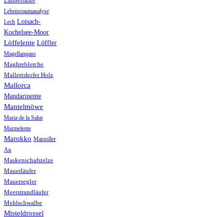
Lannerfalke
Lebensraumanalyse
Loisach-
Lech
Kochelsee-Moor
Löffelente
Löffler
Magellangans
Maghreblerche
Mallertshofer Holz
Mallorca
Mandarinente
Mantelmöwe
Maria de la Salut
Marmelente
Marokko
Marzoller
Au
Maskenschafstelze
Mauerläufer
Mauersegler
Meerstrandläufer
Mehlschwalbe
Misteldrossel