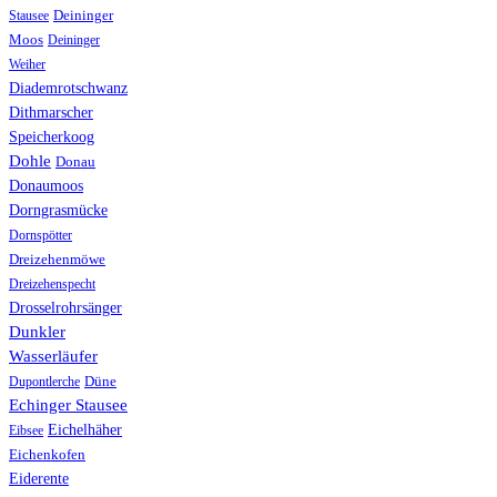
Stausee
Deininger
Moos
Deininger
Weiher
Diademrotschwanz
Dithmarscher
Speicherkoog
Dohle
Donau
Donaumoos
Dorngrasmücke
Dornspötter
Dreizehenmöwe
Dreizehenspecht
Drosselrohrsänger
Dunkler
Wasserläufer
Düne
Dupontlerche
Echinger Stausee
Eichelhäher
Eibsee
Eichenkofen
Eiderente