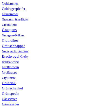
Goldammer
Goldregenpfeifer
Grauammer
Graubrust-Strandläufer
Graubülbül
Graugans
Graugans-Küken
Graureiher
Grauschnäpper
Großer
Grauspecht
Brachvogel
Große
Rötelseeweiher
Großmöwen
Großtrappe
Gryllteiste
Grünfink
Grünschenkel
Grünspecht
Gänsegeier
Gänsesäger