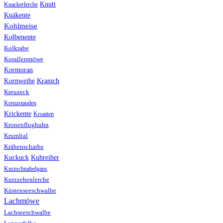
Knutt
Knackerlerche
Knäkente
Kohlmeise
Kolbenente
Kolkrabe
Korallenmöwe
Kormoran
Kranich
Kornweihe
Kreuzeck
Kreuzstauden
Krickente
Kroatien
Kronenflughuhn
Krumltal
Krähenscharbe
Kuhreiher
Kuckuck
Kurzschnabelgans
Kurzzehenlerche
Küstenseeschwalbe
Lachmöwe
Lachseeschwalbe