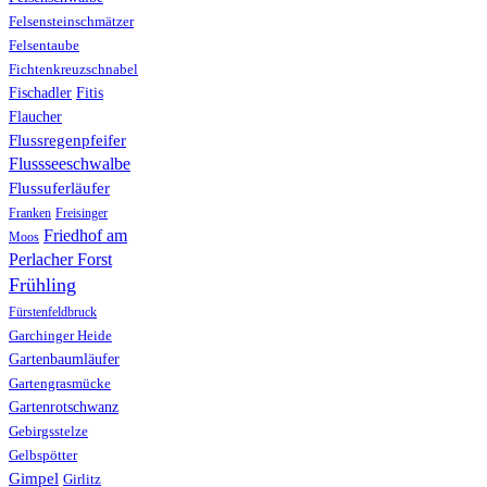
Felsensteinschmätzer
Felsentaube
Fichtenkreuzschnabel
Fischadler
Fitis
Flaucher
Flussregenpfeifer
Flussseeschwalbe
Flussuferläufer
Franken
Freisinger
Friedhof am
Moos
Perlacher Forst
Frühling
Fürstenfeldbruck
Garchinger Heide
Gartenbaumläufer
Gartengrasmücke
Gartenrotschwanz
Gebirgsstelze
Gelbspötter
Gimpel
Girlitz