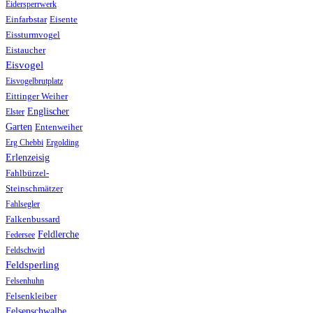
Eidersperrwerk
Einfarbstar
Eisente
Eissturmvogel
Eistaucher
Eisvogel
Eisvogelbrutplatz
Eittinger Weiher
Englischer
Elster
Garten
Entenweiher
Erg Chebbi
Ergolding
Erlenzeisig
Fahlbürzel-
Steinschmätzer
Fahlsegler
Falkenbussard
Feldlerche
Federsee
Feldschwirl
Feldsperling
Felsenhuhn
Felsenkleiber
Felsenschwalbe