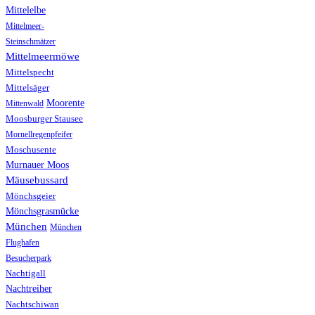
Mittelelbe
Mittelmeer-
Steinschmätzer
Mittelmeermöwe
Mittelspecht
Mittelsäger
Moorente
Mittenwald
Moosburger Stausee
Mornellregenpfeifer
Moschusente
Murnauer Moos
Mäusebussard
Mönchsgeier
Mönchsgrasmücke
München
München
Flughafen
Besucherpark
Nachtigall
Nachtreiher
Nachtschiwan