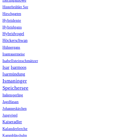
Heringsmöwe
Hinterbrühler See
Hirschgarten
Hybridente
Hybridgans
Hybridvogel
Höckerschwan
Hühnergans
Irantrauermeise
Isabellsteinschmätzer
Isar
Isarmoos
Isarmündung
Ismaninger
Speichersee
Italiensperling
Jagdfasan
Johanneskirchen
Jungvögel
Kaiseradler
Kalanderlerche
Kammblässhuhn