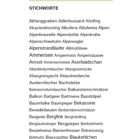
STICHWORTE
Abfanggraben
Adlerbussard
Aholfing
Albufera
Alpen
Albufereta
Akaziendrossling
Alpenbraunelle
Alpendohle
Alpenkrähe
Alpenschneehuhn
Alpensegler
Alpenstrandläufer
Altmühlsee
Ammersee
Ampermoos
Amperstausee
Amsel
Aserbaidschan
Armenienmöwe
Atlantiksturmtaucher
Atlasgrasmücke
Atlasgrünspecht
Atlasohrenlerche
Austernfischer
Bachstelze
Balkansteinschmätzer
Balearensturmtaucher
Balkon
Basstölpel
Bartgeier
Bartmeise
Bekassine
Baumfalke
Baumpieper
Benediktbeuern
Berbersteinschmätzer
Bergfink
Bergente
Berghänfling
Bergpieper
Berglaubsänger
Bertoldsheim
Bienenfresser
Beutelmeise
Birkenzeisig
Blaukehlchen
Birkhuhn
Blassspötter