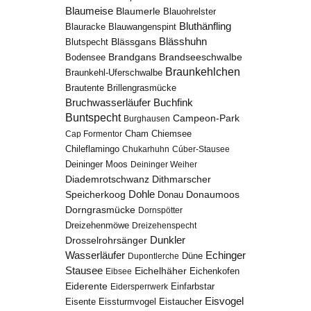
Blaumeise
Blaumerle
Blauohrelster
Bluthänfling
Blauracke
Blauwangenspint
Blässhuhn
Blutspecht
Blässgans
Brandseeschwalbe
Brandgans
Bodensee
Braunkehlchen
Braunkehl-Uferschwalbe
Brillengrasmücke
Brautente
Bruchwasserläufer
Buchfink
Buntspecht
Campeon-Park
Burghausen
Chiemsee
Cap Formentor
Cham
Chileflamingo
Chukarhuhn
Cúber-Stausee
Deininger Moos
Deininger Weiher
Diademrotschwanz
Dithmarscher
Dohle
Speicherkoog
Donau
Donaumoos
Dorngrasmücke
Dornspötter
Dreizehenmöwe
Dreizehenspecht
Drosselrohrsänger
Dunkler
Echinger
Wasserläufer
Düne
Dupontlerche
Stausee
Eichelhäher
Eichenkofen
Eibsee
Eiderente
Eidersperrwerk
Einfarbstar
Eisvogel
Eistaucher
Eisente
Eissturmvogel