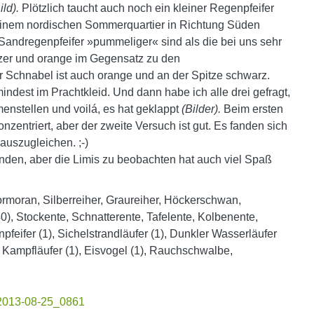
ild).
Plötzlich taucht auch noch ein kleiner Regenpfeifer
inem nordischen Sommerquartier in Richtung Süden
e Sandregenpfeifer »pummeliger« sind als die bei uns sehr
ürzer und orange im Gegensatz zu den
r Schnabel ist auch orange und an der Spitze schwarz.
ndest im Prachtkleid. Und dann habe ich alle drei gefragt,
enstellen und voilá, es hat geklappt
(Bilder).
Beim ersten
nzentriert, aber der zweite Versuch ist gut. Es fanden sich
auszugleichen. ;-)
den, aber die Limis zu beobachten hat auch viel Spaß
rmoran, Silberreiher, Graureiher, Höckerschwan,
 Stockente, Schnatterente, Tafelente, Kolbenente,
eifer (1), Sichelstrandläufer (1), Dunkler Wasserläufer
 Kampfläufer (1), Eisvogel (1), Rauchschwalbe,