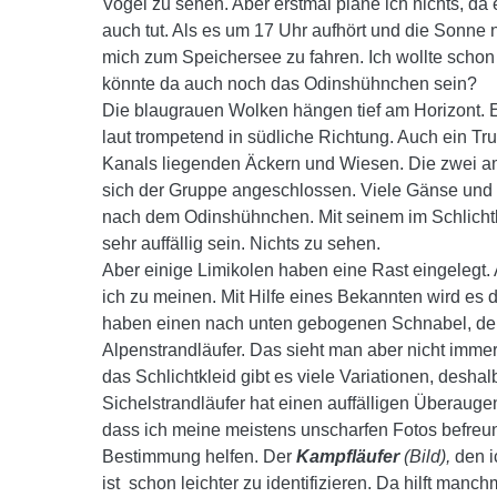
Vogel zu sehen. Aber erstmal plane ich nichts, da
auch tut. Als es um 17 Uhr aufhört und die Sonne
mich zum Speichersee zu fahren. Ich wollte scho
könnte da auch noch das Odinshühnchen sein?
Die blaugrauen Wolken hängen tief am Horizont. E
laut trompetend in südliche Richtung. Auch ein T
Kanals liegenden Äckern und Wiesen. Die zwei 
sich der Gruppe angeschlossen. Viele Gänse und 
nach dem Odinshühnchen. Mit seinem im Schlichtkl
sehr auffällig sein. Nichts zu sehen.
Aber einige Limikolen haben eine Rast eingelegt. 
ich zu meinen. Mit Hilfe eines Bekannten wird es 
haben einen nach unten gebogenen Schnabel, der 
Alpenstrandläufer. Das sieht man aber nicht imme
das Schlichtkleid gibt es viele Variationen, desha
Sichelstrandläufer hat einen auffälligen Überaugen
dass ich meine meistens unscharfen Fotos befreu
Bestimmung helfen. Der
Kampfläufer
(Bild),
den i
ist schon leichter zu identifizieren. Da hilft man