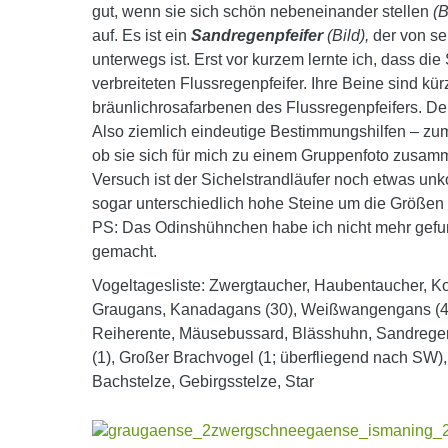
gut, wenn sie sich schön nebeneinander stellen
(B
auf. Es ist ein
Sandregenpfeifer
(Bild),
der von se
unterwegs ist. Erst vor kurzem lernte ich, dass di
verbreiteten Flussregenpfeifer. Ihre Beine sind k
bräunlichrosafarbenen des Flussregenpfeifers. De
Also ziemlich eindeutige Bestimmungshilfen – zumi
ob sie sich für mich zu einem Gruppenfoto zusamm
Versuch ist der Sichelstrandläufer noch etwas unko
sogar unterschiedlich hohe Steine um die Größen 
PS: Das Odinshühnchen habe ich nicht mehr gefun
gemacht.
Vogeltagesliste: Zwergtaucher, Haubentaucher, Ko
Graugans, Kanadagans (30), Weißwangengans (40),
Reiherente, Mäusebussard, Blässhuhn, Sandregenpf
(1), Großer Brachvogel (1; überfliegend nach SW),
Bachstelze, Gebirgsstelze, Star