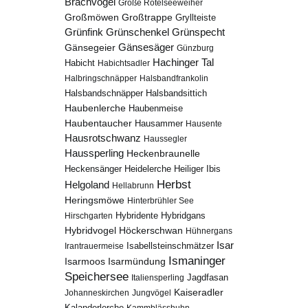
Brachvogel
Große Rötelseeweiher
Großmöwen
Großtrappe
Gryllteiste
Grünfink
Grünschenkel
Grünspecht
Gänsesäger
Gänsegeier
Günzburg
Hachinger Tal
Habicht
Habichtsadler
Halbringschnäpper
Halsbandfrankolin
Halsbandschnäpper
Halsbandsittich
Haubenlerche
Haubenmeise
Haubentaucher
Hausammer
Hausente
Hausrotschwanz
Haussegler
Haussperling
Heckenbraunelle
Heidelerche
Heiliger Ibis
Heckensänger
Herbst
Helgoland
Hellabrunn
Heringsmöwe
Hinterbrühler See
Hybridgans
Hirschgarten
Hybridente
Höckerschwan
Hybridvogel
Hühnergans
Isar
Isabellsteinschmätzer
Irantrauermeise
Ismaninger
Isarmündung
Isarmoos
Speichersee
Italiensperling
Jagdfasan
Kaiseradler
Johanneskirchen
Jungvögel