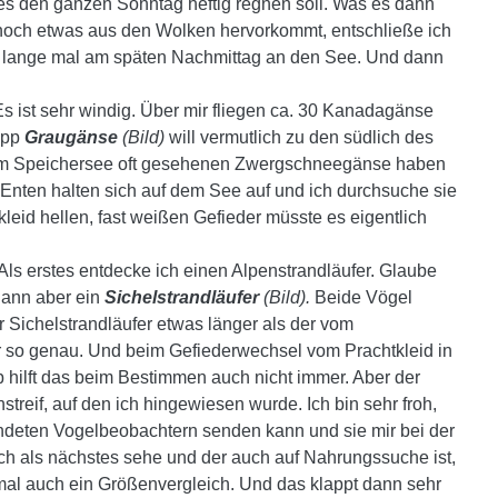
 es den ganzen Sonntag heftig regnen soll. Was es dann
 noch etwas aus den Wolken hervorkommt, entschließe ich
n lange mal am späten Nachmittag an den See. Und dann
s ist sehr windig. Über mir fliegen ca. 30 Kanadagänse
rupp
Graugänse
(Bild)
will vermutlich zu den südlich des
am Speichersee oft gesehenen Zwergschneegänse haben
Enten halten sich auf dem See auf und ich durchsuche sie
eid hellen, fast weißen Gefieder müsste es eigentlich
Als erstes entdecke ich einen Alpenstrandläufer. Glaube
dann aber ein
Sichelstrandläufer
(Bild).
Beide Vögel
Sichelstrandläufer etwas länger als der vom
r so genau. Und beim Gefiederwechsel vom Prachtkleid in
lb hilft das beim Bestimmen auch nicht immer. Aber der
streif, auf den ich hingewiesen wurde. Ich bin sehr froh,
ndeten Vogelbeobachtern senden kann und sie mir bei der
ch als nächstes sehe und der auch auf Nahrungssuche ist,
chmal auch ein Größenvergleich. Und das klappt dann sehr