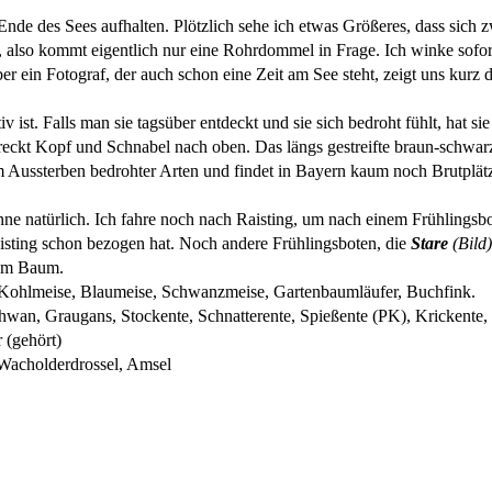
 Ende des Sees aufhalten. Plötzlich sehe ich etwas Größeres, dass sich
 also kommt eigentlich nur eine Rohrdommel in Frage. Ich winke sofort
in Fotograf, der auch schon eine Zeit am See steht, zeigt uns kurz da
ist. Falls man sie tagsüber entdeckt und sie sich bedroht fühlt, hat si
streckt Kopf und Schnabel nach oben. Das längs gestreifte braun-schwa
vom Aussterben bedrohter Arten und findet in Bayern kaum noch Brutplä
inne natürlich. Ich fahre noch nach Raisting, um nach einem Frühlings
Raisting schon bezogen hat. Noch andere Frühlingsboten, die
Stare
(Bild)
dem Baum.
Kohlmeise, Blaumeise, Schwanzmeise, Gartenbaumläufer, Buchfink.
an, Graugans, Stockente, Schnatterente, Spießente (PK), Krickente, T
 (gehört)
 Wacholderdrossel, Amsel