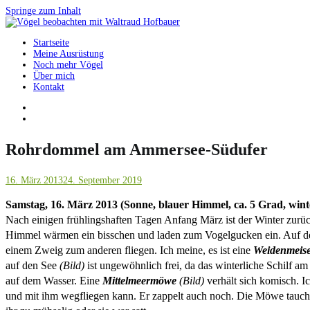
Springe zum Inhalt
Startseite
Vögel beobachten mit Waltraud Hofbauer
Meine Ausrüstung
Noch mehr Vögel
Über mich
Kontakt
Rohrdommel am Ammersee-Südufer
16. März 2013
24. September 2019
Samstag, 16. März 2013 (Sonne, blauer Himmel, ca. 5 Grad, wint
Nach einigen frühlingshaften Tagen Anfang März ist der Winter zurück
Himmel wärmen ein bisschen und laden zum Vogelgucken ein. Auf 
einem Zweig zum anderen fliegen. Ich meine, es ist eine
Weidenmeis
auf den See
(Bild)
ist ungewöhnlich frei, da das winterliche Schilf am
auf dem Wasser. Eine
Mittelmeermöwe
(Bild)
verhält sich komisch. Ic
und mit ihm wegfliegen kann. Er zappelt auch noch. Die Möwe taucht 