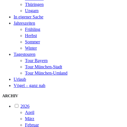
Thüringen
Ungarn
In eigener Sache
Jahreszeiten
Frühling
Herbst
Sommer
Winter
Tagestouren
Tour Bayern
Tour München-Stadt
Tour München-Umland
Urlaub
Vögel – ganz nah
ARCHIV
2026
April
März
Februar