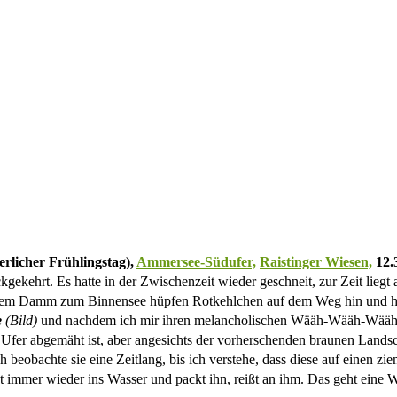
erlicher Frühlingstag),
Ammersee-Südufer,
Raistinger Wiesen,
12.
gekehrt. Es hatte in der Zwischenzeit wieder geschneit, zur Zeit lieg
dem Damm zum Binnensee hüpfen Rotkehlchen auf dem Weg hin und h
e
(Bild)
und nachdem ich mir ihren melancholischen Wääh-Wääh-Wääh-Ru
 Ufer abgemäht ist, aber angesichts der vorherschenden braunen Landsch
h beobachte sie eine Zeitlang, bis ich verstehe, dass diese auf einen zie
immer wieder ins Wasser und packt ihn, reißt an ihm. Das geht eine We