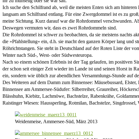
ihr zu mühselig oder sie war satt.
Ich suche den Schilfrand ab, weil die meisten Enten sich am hinteren
langsam am Schilfrand entlang. Für eine Zwergdommel ist es zu groß,
meine Sichtung. Kurz darauf war die Rohrdommel verschwunden. Aber e
Deswegen vermuten wir, dass es zwei Rohrdommeln sind.
Die Rohrdommel ist schwer zu beobachten, da sie meistens nachts aktiv 
die »Pfahlstellung« ein, d.h. sie macht den ganzen Körper lang und 
Röhrichtstangen. Sie steht in Deutschland auf der Roten Liste der 
Winter nach Süd-, West- oder Südwesteuropa.
Nach so einem schönen Erlebnis ist der Tag gelaufen, im positiven S
der schon seit einiger Zeit wieder im Lande ist und seinen Horst in 
ein, sondern wie üblich zur abendlichen Versammlungs-Stunde auf 
Des Weiteren auf dem Damm zum Binnensee: Mäusebussard, Elster, 
Binnensee am Ammersee-Südufer: Silberreiher, Graureiher, Höckerschw
Blässhuhn, Kiebitz, Lachmöwe, Bachstelze, Rabenkrähe, Goldammer
Raistinger Wiesen: Haussperling, Rotmilan, Bachstelze, Singdrossel,
Weidenmeise, Ammersee-Süd, März 2013