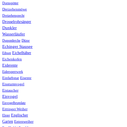
Dornspötter
Dreizehenmöwe
Dreizehenspecht
Drosselrohrsänger
Dunkler
Wasserläufer
Düne
Dupontlerche
Echinger Stausee
Eichelhäher
Eibsee
Eichenkofen
Eiderente
Eidersperrwerk
Einfarbstar
Eisente
Eissturmvogel
Eistaucher
Eisvogel
Eisvogelbrutplatz
Eittinger Weiher
Englischer
Elster
Garten
Entenweiher