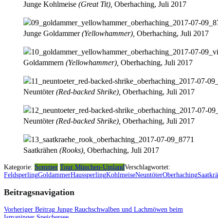
Junge Kohlmeise
(Great Tit),
Oberhaching, Juli 2017
Junge Goldammer
(Yellowhammer),
Oberhaching, Juli 2017
Goldammern
(Yellowhammer),
Oberhaching, Juli 2017
Neuntöter
(Red-backed Shrike),
Oberhaching, Juli 2017
Neuntöter
(Red-backed Shrike),
Oberhaching, Juli 2017
Saatkrähen
(Rooks),
Oberhaching, Juli 2017
Kategorie:
Sommer
Tour München-Umland
Verschlagwortet:
Feldsperling
Goldammer
Haussperling
Kohlmeise
Neuntöter
Oberhaching
Saatkr
Beitragsnavigation
Vorheriger Beitrag
Junge Rauchschwalben und Lachmöwen beim
Ismaninger Speichersee