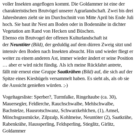
voller Insekten angeflogen kommt. Die Goldammer ist eine der
charakteristischen Brutvögel unserer Agrarlandschaft. Zwei bis drei
Jahresbruten zieht sie im Durchschnitt von Mitte April bis Ende Juli
hoch. Sie baut ihr Nest am Boden oder in Bodennähe in dichter
Vegetation am Rand von Hecken und Büschen.
Ebenso ein Brutvogel der offenen Kulturlandschaft ist
der
Neuntöter
(Bild),
der geduldig auf dem dürren Zweig sitzt und
intensiv den Boden nach Insekten absucht. Hin und wieder fliegt er
weiter zu einem anderen Ast, immer wieder ändert er seine Position
… aber er wird nicht fündig. Als ich meine Rückfahrt antrete,
fällt mir erneut eine Gruppe
Saatkrähen
(Bild)
auf, die sich auf der
Spitze eines Kieshügels versammelt haben. Es sieht als, als ob sie
die Aussicht genießen würden. ;-)
Vogeltagesliste: Sperber?, Turmfalke, Ringeltaube (ca. 30),
Mauersegler, Feldlerche, Rauchschwalbe, Mehlschwalbe,
Bachstelze, Hausrotschwanz, Schwarzkehlchen, (1), Amsel,
Mönchsgrasmücke, Zilpzalp, Kohlmeise, Neuntöter (2), Saatkrähe,
Rabenkrähe, Haussperling, Feldsperling, Stieglitz, Girlitz,
Goldammer