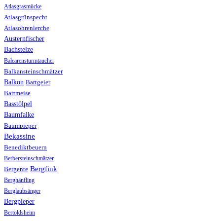
Atlasgrasmücke
Atlasgrünspecht
Atlasohrenlerche
Austernfischer
Bachstelze
Balearensturmtaucher
Balkansteinschmätzer
Balkon
Bartgeier
Bartmeise
Basstölpel
Baumfalke
Baumpieper
Bekassine
Benediktbeuern
Berbersteinschmätzer
Bergfink
Bergente
Berghänfling
Berglaubsänger
Bergpieper
Bertoldsheim