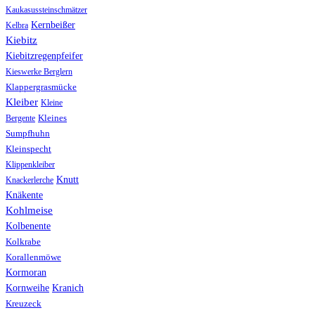
Kaukasussteinschmätzer
Kernbeißer
Kelbra
Kiebitz
Kiebitzregenpfeifer
Kieswerke Berglern
Klappergrasmücke
Kleiber
Kleine
Bergente
Kleines
Sumpfhuhn
Kleinspecht
Klippenkleiber
Knutt
Knackerlerche
Knäkente
Kohlmeise
Kolbenente
Kolkrabe
Korallenmöwe
Kormoran
Kranich
Kornweihe
Kreuzeck