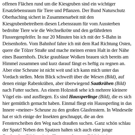
offenen Flächen rund um die Kiesgruben sind ein wichtiger
Ersatzlebensraum für Tiere und Pflanzen.
Der Bund Naturschutz
Oberhaching sichert in Zusammenarbeit mit den
Kiesgrubenbetreibern diesen Lebensraum für vom Aussterben
bedrohte Tiere wie die Wechselkröte und den gefährdeten
Flussregenpfeifer. In nur 20 Minuten bin ich mit der S-Bahn in
Deisenhofen. Vom Bahnhof fahre ich mit dem Rad Richtung Osten,
quere die Tölzer Straße und mache meinen ersten Halt in der Nähe
eines Bauernhofs. Dicke graublaue Wolken brauen sich bereits am
Himmel zusammen und kurz darauf fängt es heftig zu regnen an.
Aber eine Scheune ist nicht weit und ich kann mich unter das
Vordach stellen. Mein Blick schweift über die
Wiesen (Bild),
auf
denen einige Rabenkrähen, aber überwiegend
Saatkrähen
(Bild)
nach Futter suchen. An einem Holzstoß sehe ich mehrere kleinere
Vögel ein- und ausfliegen. Es sind
Haussperlinge
(Bild),
die es sich
hier gemütlich gemacht haben. Einmal fliegt ein Haussperling in das
Innere »meiner« Scheune zu den großen Glasfenstern. In Windeseile
hat er sich einige der Insekten geschnappt, die an den
Fensterscheiben den Weg nach draußen suchen. Ganz schön schlau
der Spatz! Neben den Spatzen halten sich auch eine junge