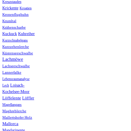
Kreuzstauden
Krickente
Kroatien
Kronenflughuhn
Krumltal
Krähenscharbe
Kuhreiher
Kuckuck
Kurzschnabelgans
Kurzzehenlerche
Küstenseeschwalbe
Lachmöwe
Lachseeschwalbe
Lannerfalke
Lebensraumanalyse
Loisach-
Lech
Kochelsee-Moor
Löffelente
Löffler
Magellangans
Maghreblerche
Mallertshofer Holz
Mallorca
Mandarinente