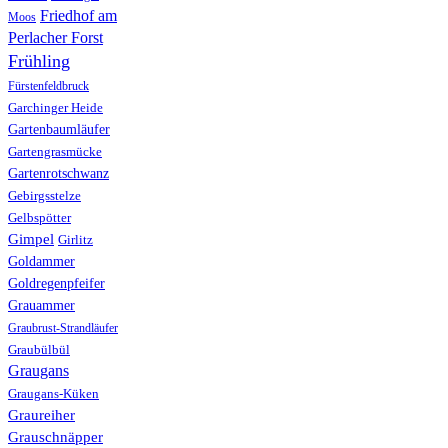
Friedhof am
Moos
Perlacher Forst
Frühling
Fürstenfeldbruck
Garchinger Heide
Gartenbaumläufer
Gartengrasmücke
Gartenrotschwanz
Gebirgsstelze
Gelbspötter
Gimpel
Girlitz
Goldammer
Goldregenpfeifer
Grauammer
Graubrust-Strandläufer
Graubülbül
Graugans
Graugans-Küken
Graureiher
Grauschnäpper