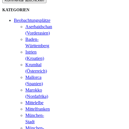
Kommentar abschicken
KATEGORIEN
Beobachtungsplätze
Aserbaidschan
(Vorderasien)
Baden-
Württemberg
Istrien
(Kroatien)
Krumltal
(Österreich)
Mallorca
(Spanien)
Marokko
(Nordafrika)
Mittelelbe
Mittelfranken
München-
Stadt
München-