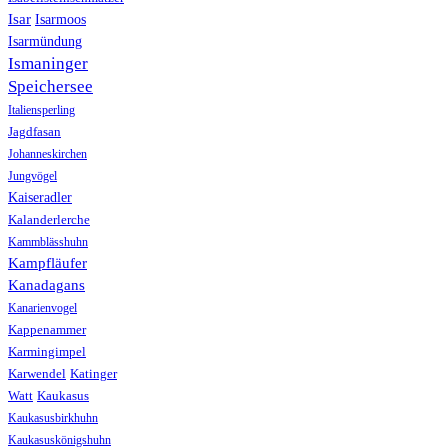
Isar
Isarmoos
Isarmündung
Ismaninger
Speichersee
Italiensperling
Jagdfasan
Johanneskirchen
Jungvögel
Kaiseradler
Kalanderlerche
Kammblässhuhn
Kampfläufer
Kanadagans
Kanarienvogel
Kappenammer
Karmingimpel
Karwendel
Katinger
Watt
Kaukasus
Kaukasusbirkhuhn
Kaukasuskönigshuhn