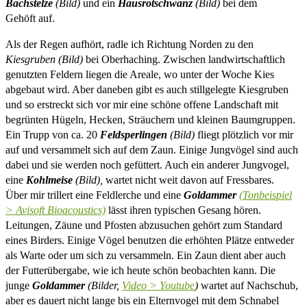
Bachstelze
(Bild)
und ein
Hausrotschwanz
(Bild)
bei dem
Gehöft auf.
Als der Regen aufhört, radle ich Richtung Norden zu den
Kiesgruben (Bild)
bei Oberhaching. Zwischen landwirtschaftlich
genutzten Feldern liegen die Areale, wo unter der Woche Kies
abgebaut wird. Aber daneben gibt es auch stillgelegte Kiesgruben
und so erstreckt sich vor mir eine schöne offene Landschaft mit
begrünten Hügeln, Hecken, Sträuchern und kleinen Baumgruppen.
Ein Trupp von ca. 20
Feldsperlingen
(Bild)
fliegt plötzlich vor mir
auf und versammelt sich auf dem Zaun. Einige Jungvögel sind auch
dabei und sie werden noch gefüttert. Auch ein anderer Jungvogel,
eine
Kohlmeise
(Bild),
wartet nicht weit davon auf Fressbares.
Über mir trillert eine Feldlerche und eine
Goldammer
(Tonbeispiel
> Avisoft Bioacoustics)
lässt ihren typischen Gesang hören.
Leitungen, Zäune und Pfosten abzusuchen gehört zum Standard
eines Birders. Einige Vögel benutzen die erhöhten Plätze entweder
als Warte oder um sich zu versammeln. Ein Zaun dient aber auch
der Futterübergabe, wie ich heute schön beobachten kann. Die
junge
Goldammer
(Bilder,
Video > Youtube
)
wartet auf Nachschub,
aber es dauert nicht lange bis ein Elternvogel mit dem Schnabel