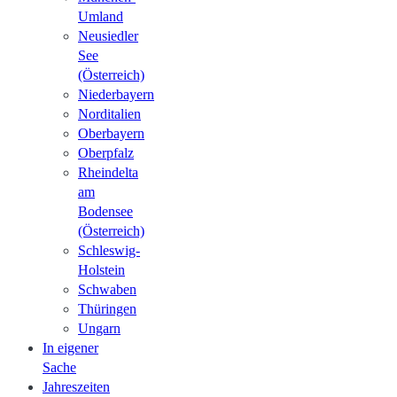
Umland
Neusiedler
See
(Österreich)
Niederbayern
Norditalien
Oberbayern
Oberpfalz
Rheindelta
am
Bodensee
(Österreich)
Schleswig-
Holstein
Schwaben
Thüringen
Ungarn
In eigener
Sache
Jahreszeiten