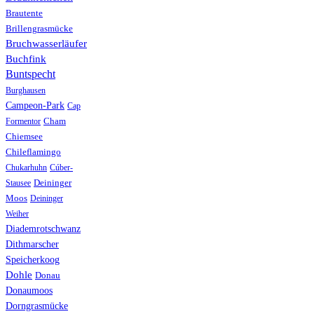
Brautente
Brillengrasmücke
Bruchwasserläufer
Buchfink
Buntspecht
Burghausen
Campeon-Park
Cap
Formentor
Cham
Chiemsee
Chileflamingo
Chukarhuhn
Cúber-
Stausee
Deininger
Moos
Deininger
Weiher
Diademrotschwanz
Dithmarscher
Speicherkoog
Dohle
Donau
Donaumoos
Dorngrasmücke