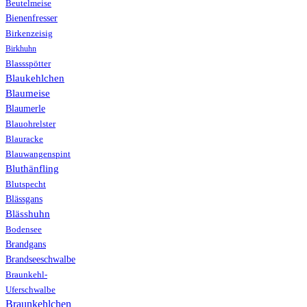
Beutelmeise
Bienenfresser
Birkenzeisig
Birkhuhn
Blassspötter
Blaukehlchen
Blaumeise
Blaumerle
Blauohrelster
Blauracke
Blauwangenspint
Bluthänfling
Blutspecht
Blässgans
Blässhuhn
Bodensee
Brandgans
Brandseeschwalbe
Braunkehl-
Uferschwalbe
Braunkehlchen