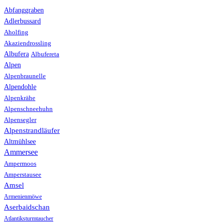
Abfanggraben
Adlerbussard
Aholfing
Akaziendrossling
Albufera
Albufereta
Alpen
Alpenbraunelle
Alpendohle
Alpenkrähe
Alpenschneehuhn
Alpensegler
Alpenstrandläufer
Altmühlsee
Ammersee
Ampermoos
Amperstausee
Amsel
Armenienmöwe
Aserbaidschan
Atlantiksturmtaucher