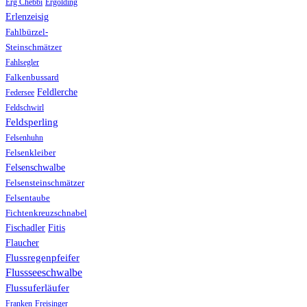
Erg Chebbi
Ergolding
Erlenzeisig
Fahlbürzel-
Steinschmätzer
Fahlsegler
Falkenbussard
Feldlerche
Federsee
Feldschwirl
Feldsperling
Felsenhuhn
Felsenkleiber
Felsenschwalbe
Felsensteinschmätzer
Felsentaube
Fichtenkreuzschnabel
Fischadler
Fitis
Flaucher
Flussregenpfeifer
Flussseeschwalbe
Flussuferläufer
Franken
Freisinger