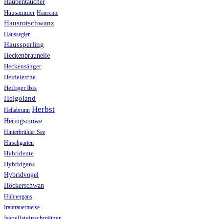
Haubentaucher
Hausammer
Hausente
Hausrotschwanz
Haussegler
Haussperling
Heckenbraunelle
Heckensänger
Heidelerche
Heiliger Ibis
Helgoland
Herbst
Hellabrunn
Heringsmöwe
Hinterbrühler See
Hirschgarten
Hybridente
Hybridgans
Hybridvogel
Höckerschwan
Hühnergans
Irantrauermeise
Isabellsteinschmätzer