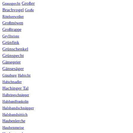
Großer
Grauspecht
Brachvogel
Große
Rötelseeweiher
Großmöwen
Großtrappe
Gryllteiste
Grünfink
Grünschenkel
Grünspecht
Gänsegeier
Gänsesäger
Günzburg
Habicht
Habichtsadler
Hachinger Tal
Halbringschnäpper
Halsbandfrankolin
Halsbandschnäpper
Halsbandsittich
Haubenlerche
Haubenmeise