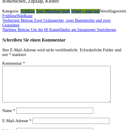
Rotkehlchen, Zilpzalp, Kleiber
Kategorie:
Frühling
Tour München-Stadt
Vögel – ganz nah
Verschlagwortet:
Frühling
Waldkauz
Vorheriger Beitrag
Zwei Grünspechte, zwei Buntspechte und zwei
Beitragsnavigation
Graugänse
Nächster Beitrag
Um die 60 Kampfläufer am Ismaninger Speichersee
Schreiben Sie einen Kommentar
Ihre E-Mail-Adresse wird nicht veröffentlicht.
Erforderliche Felder sind
mit
*
markiert
Kommentar
*
Name
*
E-Mail-Adresse
*