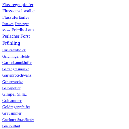
Flussregenpfeifer
Flussseeschwalbe
Flussuferläufer
Franken
Freisinger
Friedhof am
Moos
Perlacher Forst
Frühling
Fürstenfeldbruck
Garchinger Heide
Gartenbaumläufer
Gartengrasmücke
Gartenrotschwanz
Gebirgsstelze
Gelbspötter
Gimpel
Girlitz
Goldammer
Goldregenpfeifer
Grauammer
Graubrust-Strandläufer
Graubülbül