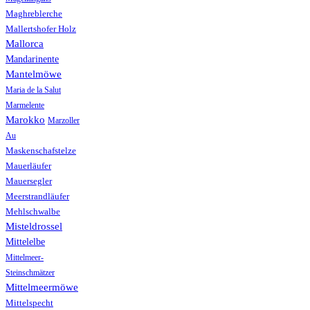
Maghreblerche
Mallertshofer Holz
Mallorca
Mandarinente
Mantelmöwe
Maria de la Salut
Marmelente
Marokko
Marzoller
Au
Maskenschafstelze
Mauerläufer
Mauersegler
Meerstrandläufer
Mehlschwalbe
Misteldrossel
Mittelelbe
Mittelmeer-
Steinschmätzer
Mittelmeermöwe
Mittelspecht