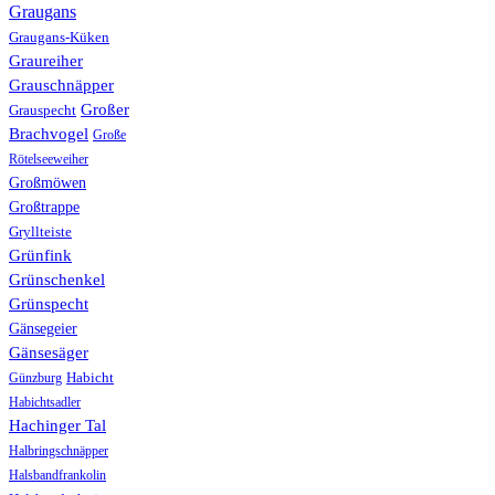
Graugans
Graugans-Küken
Graureiher
Grauschnäpper
Großer
Grauspecht
Brachvogel
Große
Rötelseeweiher
Großmöwen
Großtrappe
Gryllteiste
Grünfink
Grünschenkel
Grünspecht
Gänsegeier
Gänsesäger
Günzburg
Habicht
Habichtsadler
Hachinger Tal
Halbringschnäpper
Halsbandfrankolin