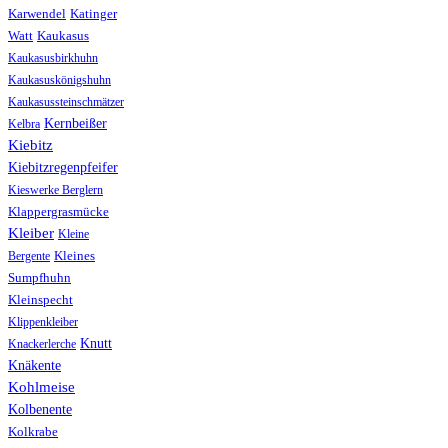
Karwendel
Katinger
Watt
Kaukasus
Kaukasusbirkhuhn
Kaukasuskönigshuhn
Kaukasussteinschmätzer
Kernbeißer
Kelbra
Kiebitz
Kiebitzregenpfeifer
Kieswerke Berglern
Klappergrasmücke
Kleiber
Kleine
Bergente
Kleines
Sumpfhuhn
Kleinspecht
Klippenkleiber
Knutt
Knackerlerche
Knäkente
Kohlmeise
Kolbenente
Kolkrabe