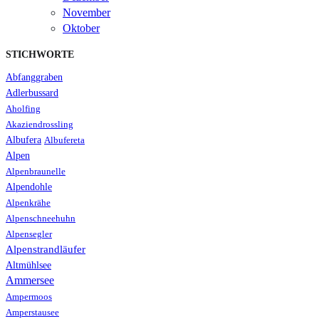
November
Oktober
STICHWORTE
Abfanggraben
Adlerbussard
Aholfing
Akaziendrossling
Albufera
Albufereta
Alpen
Alpenbraunelle
Alpendohle
Alpenkrähe
Alpenschneehuhn
Alpensegler
Alpenstrandläufer
Altmühlsee
Ammersee
Ampermoos
Amperstausee