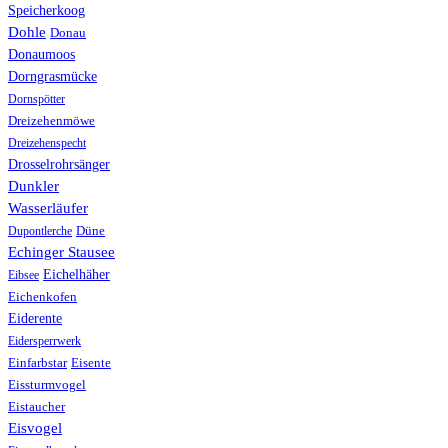
Speicherkoog
Dohle
Donau
Donaumoos
Dorngrasmücke
Dornspötter
Dreizehenmöwe
Dreizehenspecht
Drosselrohrsänger
Dunkler
Wasserläufer
Düne
Dupontlerche
Echinger Stausee
Eichelhäher
Eibsee
Eichenkofen
Eiderente
Eidersperrwerk
Einfarbstar
Eisente
Eissturmvogel
Eistaucher
Eisvogel