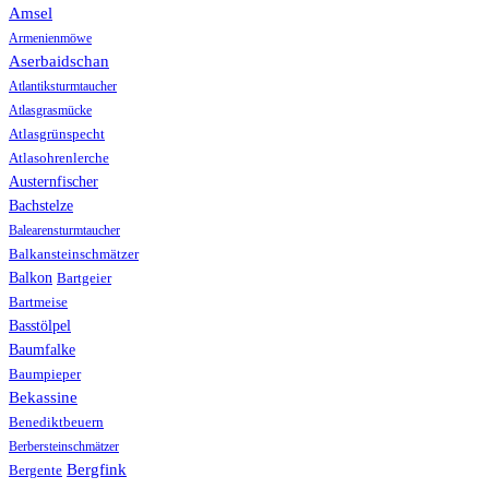
Amsel
Armenienmöwe
Aserbaidschan
Atlantiksturmtaucher
Atlasgrasmücke
Atlasgrünspecht
Atlasohrenlerche
Austernfischer
Bachstelze
Balearensturmtaucher
Balkansteinschmätzer
Balkon
Bartgeier
Bartmeise
Basstölpel
Baumfalke
Baumpieper
Bekassine
Benediktbeuern
Berbersteinschmätzer
Bergfink
Bergente