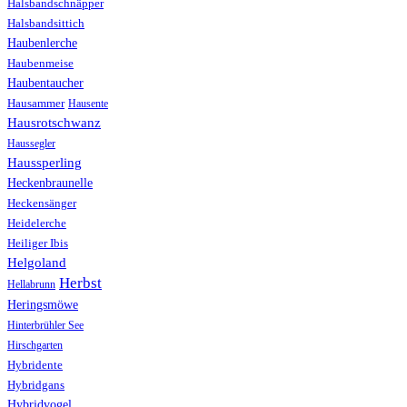
Halsbandschnäpper
Halsbandsittich
Haubenlerche
Haubenmeise
Haubentaucher
Hausammer
Hausente
Hausrotschwanz
Haussegler
Haussperling
Heckenbraunelle
Heckensänger
Heidelerche
Heiliger Ibis
Helgoland
Herbst
Hellabrunn
Heringsmöwe
Hinterbrühler See
Hirschgarten
Hybridente
Hybridgans
Hybridvogel