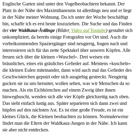
Englische Garten sind unter den Vogelbeobachtern bekannt. Der
Platz in der Nähe des Maximilianeums ist allerdings neu und er liegt
in der Nähe meiner Wohnung. Da ich unter der Woche beschäftigt
bin, schaffe ich es erst heute loszuziehen. Die Suche und das Finden
der
vier Waldkauz-Ästlinge
(Bilder,
Video auf Youtube
)
gestaltet sich
unkompliziert, da bereits einige Fotografen vor Ort sind. Auch die
vorbeikommenden Spaziergänger sind neugierig, fragen nach und
interessieren sich für das nette Spektakel über unseren Köpfen. Alle
freuen sich über die kleinen »Wuschel«. Drei weisen ein
bräunliches, eines ein gräuliches Gefieder auf. Meistens »kuscheln«
die kleinen Eulen miteinander, dann wird auch mal das Gefieder des
Geschwisterchen geputzt oder sich ausgiebig gestreckt. Neugierig
gucken sie zu uns herunter, wollen sehen, was wir Menschen da so
machen. Als ein Eichhörnchen auf einem Zweig über ihnen
hinweghuscht, wenden sich alle vier Köpfe gleichzeitig nach oben.
Das sieht einfach lustig aus. Später separieren sich dann zwei und
hüpfen auf den nächsten Ast. Es ist eine große Freude, es ist ein
kleines Glück, die Kleinen beobachten zu können. Normalerweise
findet man die Eltern der Waldkauz-Jungen in der Nähe. Ich kann
sie aber nicht entdecken.