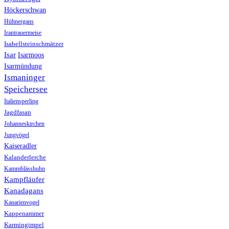
Höckerschwan
Hühnergans
Irantrauermeise
Isabellsteinschmätzer
Isar
Isarmoos
Isarmündung
Ismaninger
Speichersee
Italiensperling
Jagdfasan
Johanneskirchen
Jungvögel
Kaiseradler
Kalanderlerche
Kammblässhuhn
Kampfläufer
Kanadagans
Kanarienvogel
Kappenammer
Karmingimpel