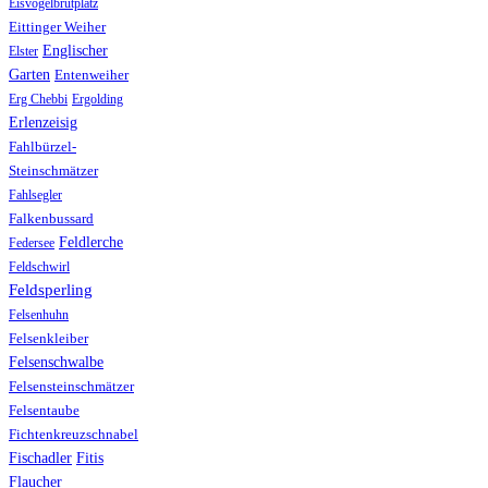
Eisvogelbrutplatz
Eittinger Weiher
Englischer
Elster
Garten
Entenweiher
Erg Chebbi
Ergolding
Erlenzeisig
Fahlbürzel-
Steinschmätzer
Fahlsegler
Falkenbussard
Feldlerche
Federsee
Feldschwirl
Feldsperling
Felsenhuhn
Felsenkleiber
Felsenschwalbe
Felsensteinschmätzer
Felsentaube
Fichtenkreuzschnabel
Fischadler
Fitis
Flaucher