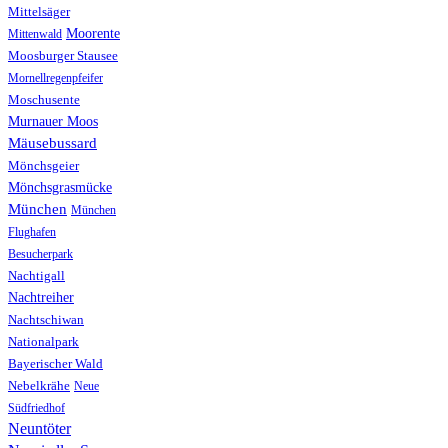
Mittelsäger
Moorente
Mittenwald
Moosburger Stausee
Mornellregenpfeifer
Moschusente
Murnauer Moos
Mäusebussard
Mönchsgeier
Mönchsgrasmücke
München
München
Flughafen
Besucherpark
Nachtigall
Nachtreiher
Nachtschiwan
Nationalpark
Bayerischer Wald
Nebelkrähe
Neue
Südfriedhof
Neuntöter