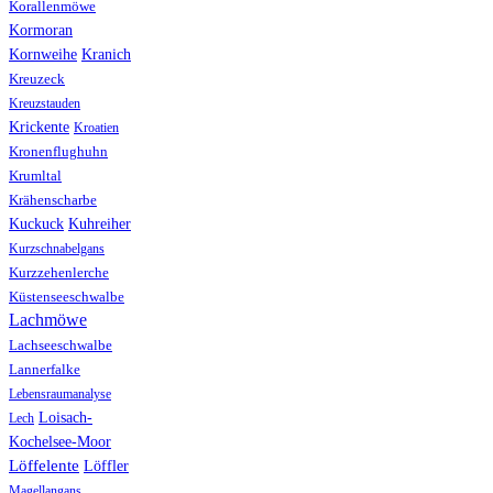
Korallenmöwe
Kormoran
Kranich
Kornweihe
Kreuzeck
Kreuzstauden
Krickente
Kroatien
Kronenflughuhn
Krumltal
Krähenscharbe
Kuhreiher
Kuckuck
Kurzschnabelgans
Kurzzehenlerche
Küstenseeschwalbe
Lachmöwe
Lachseeschwalbe
Lannerfalke
Lebensraumanalyse
Loisach-
Lech
Kochelsee-Moor
Löffelente
Löffler
Magellangans