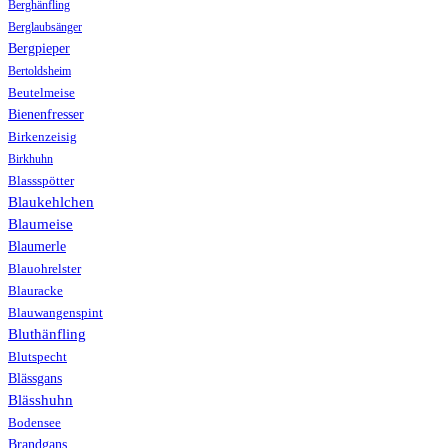
Berghänfling
Berglaubsänger
Bergpieper
Bertoldsheim
Beutelmeise
Bienenfresser
Birkenzeisig
Birkhuhn
Blassspötter
Blaukehlchen
Blaumeise
Blaumerle
Blauohrelster
Blauracke
Blauwangenspint
Bluthänfling
Blutspecht
Blässgans
Blässhuhn
Bodensee
Brandgans