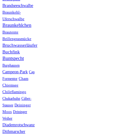
Brandseeschwalbe
Braunkehl-
Uferschwalbe
Braunkehlchen
Brautente
Brillengrasmücke
Bruchwasserläufer
Buchfink
Buntspecht
Burghausen
Campeon-Park
Cap
Formentor
Cham
Chiemsee
Chileflamingo
Chukarhuhn
Cúber-
Stausee
Deininger
Moos
Deininger
Weiher
Diademrotschwanz
Dithmarscher