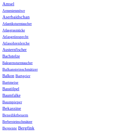
Amsel
Armenienmöwe
Aserbaidschan
Atlantiksturmtaucher
Atlasgrasmücke
Atlasgrünspecht
Atlasohrenlerche
Austernfischer
Bachstelze
Balearensturmtaucher
Balkansteinschmätzer
Balkon
Bartgeier
Bartmeise
Basstölpel
Baumfalke
Baumpieper
Bekassine
Benediktbeuern
Berbersteinschmätzer
Bergfink
Bergente