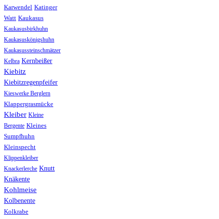
Karwendel
Katinger
Watt
Kaukasus
Kaukasusbirkhuhn
Kaukasuskönigshuhn
Kaukasussteinschmätzer
Kernbeißer
Kelbra
Kiebitz
Kiebitzregenpfeifer
Kieswerke Berglern
Klappergrasmücke
Kleiber
Kleine
Bergente
Kleines
Sumpfhuhn
Kleinspecht
Klippenkleiber
Knutt
Knackerlerche
Knäkente
Kohlmeise
Kolbenente
Kolkrabe