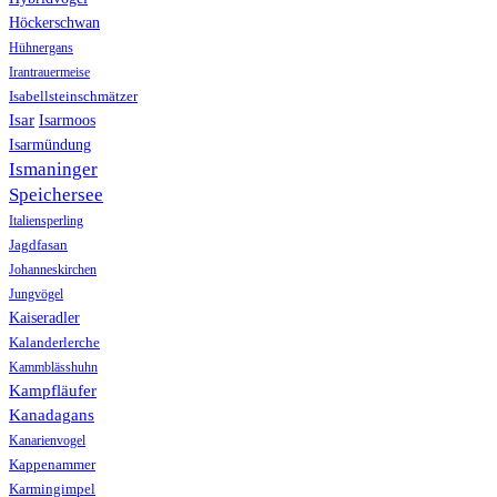
Höckerschwan
Hühnergans
Irantrauermeise
Isabellsteinschmätzer
Isar
Isarmoos
Isarmündung
Ismaninger
Speichersee
Italiensperling
Jagdfasan
Johanneskirchen
Jungvögel
Kaiseradler
Kalanderlerche
Kammblässhuhn
Kampfläufer
Kanadagans
Kanarienvogel
Kappenammer
Karmingimpel