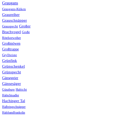
Graugans
Graugans-Küken
Graureiher
Grauschnäpper
Großer
Grauspecht
Brachvogel
Große
Rötelseeweiher
Großmöwen
Großtrappe
Gryllteiste
Grünfink
Grünschenkel
Grünspecht
Gänsegeier
Gänsesäger
Günzburg
Habicht
Habichtsadler
Hachinger Tal
Halbringschnäpper
Halsbandfrankolin