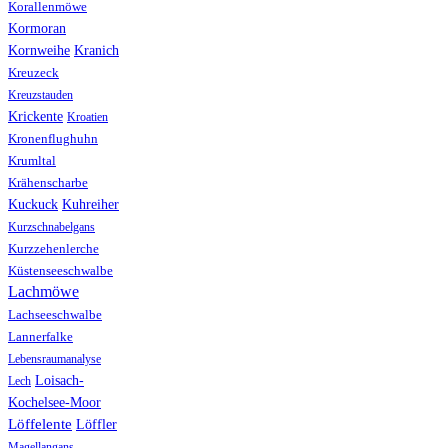
Korallenmöwe
Kormoran
Kranich
Kornweihe
Kreuzeck
Kreuzstauden
Krickente
Kroatien
Kronenflughuhn
Krumltal
Krähenscharbe
Kuhreiher
Kuckuck
Kurzschnabelgans
Kurzzehenlerche
Küstenseeschwalbe
Lachmöwe
Lachseeschwalbe
Lannerfalke
Lebensraumanalyse
Loisach-
Lech
Kochelsee-Moor
Löffelente
Löffler
Magellangans