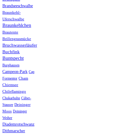
Brandseeschwalbe
Braunkehl-
Uferschwalbe
Braunkehlchen
Brautente
Brillengrasmücke
Bruchwasserläufer
Buchfink
Buntspecht
Burghausen
Campeon-Park
Cap
Formentor
Cham
Chiemsee
Chileflamingo
Chukarhuhn
Cúber-
Stausee
Deininger
Moos
Deininger
Weiher
Diademrotschwanz
Dithmarscher