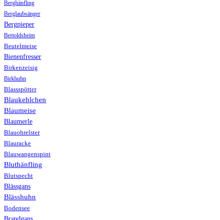
Berghänfling
Berglaubsänger
Bergpieper
Bertoldsheim
Beutelmeise
Bienenfresser
Birkenzeisig
Birkhuhn
Blassspötter
Blaukehlchen
Blaumeise
Blaumerle
Blauohrelster
Blauracke
Blauwangenspint
Bluthänfling
Blutspecht
Blässgans
Blässhuhn
Bodensee
Brandgans