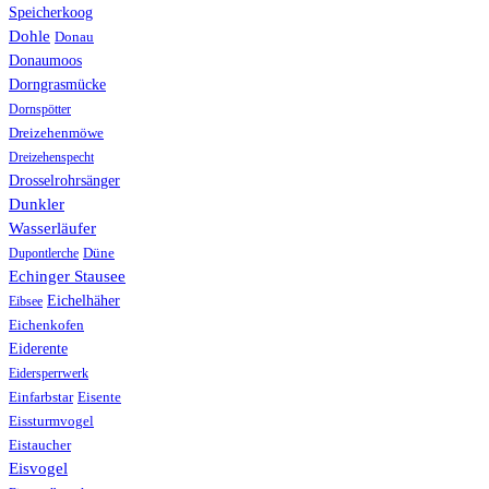
Speicherkoog
Dohle
Donau
Donaumoos
Dorngrasmücke
Dornspötter
Dreizehenmöwe
Dreizehenspecht
Drosselrohrsänger
Dunkler
Wasserläufer
Düne
Dupontlerche
Echinger Stausee
Eichelhäher
Eibsee
Eichenkofen
Eiderente
Eidersperrwerk
Einfarbstar
Eisente
Eissturmvogel
Eistaucher
Eisvogel