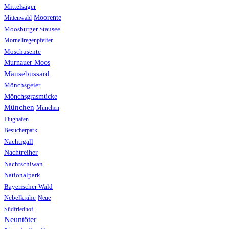
Mittelsäger
Moorente
Mittenwald
Moosburger Stausee
Mornellregenpfeifer
Moschusente
Murnauer Moos
Mäusebussard
Mönchsgeier
Mönchsgrasmücke
München
München
Flughafen
Besucherpark
Nachtigall
Nachtreiher
Nachtschiwan
Nationalpark
Bayerischer Wald
Nebelkrähe
Neue
Südfriedhof
Neuntöter