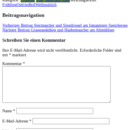
Kategorie:
Frühling
Tour München-Stadt
Verschlagwortet:
Frühling
Ostfriedhof
Wellensittich
Beitragsnavigation
Vorheriger Beitrag
Sterntaucher und Singdrossel am Ismaninger Speichersee
Nächster Beitrag
Graugansküken und Haubentaucher am Altmühlsee
Schreiben Sie einen Kommentar
Ihre E-Mail-Adresse wird nicht veröffentlicht.
Erforderliche Felder sind
mit
*
markiert
Kommentar
*
Name
*
E-Mail-Adresse
*