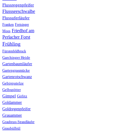
Flussregenpfeifer
Flussseeschwalbe
Flussuferläufer
Franken
Freisinger
Friedhof am
Moos
Perlacher Forst
Frühling
Fürstenfeldbruck
Garchinger Heide
Gartenbaumläufer
Gartengrasmücke
Gartenrotschwanz
Gebirgsstelze
Gelbspötter
Gimpel
Girlitz
Goldammer
Goldregenpfeifer
Grauammer
Graubrust-Strandläufer
Graubülbül