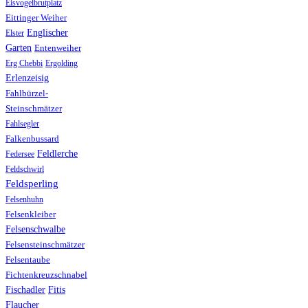
Eisvogelbrutplatz
Eittinger Weiher
Englischer
Elster
Garten
Entenweiher
Erg Chebbi
Ergolding
Erlenzeisig
Fahlbürzel-
Steinschmätzer
Fahlsegler
Falkenbussard
Feldlerche
Federsee
Feldschwirl
Feldsperling
Felsenhuhn
Felsenkleiber
Felsenschwalbe
Felsensteinschmätzer
Felsentaube
Fichtenkreuzschnabel
Fischadler
Fitis
Flaucher