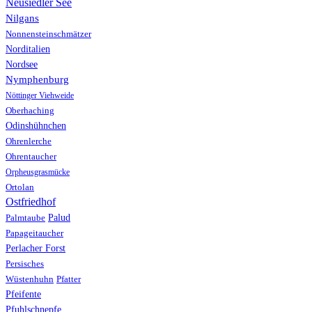
Neusiedler See
Nilgans
Nonnensteinschmätzer
Norditalien
Nordsee
Nymphenburg
Nöttinger Viehweide
Oberhaching
Odinshühnchen
Ohrenlerche
Ohrentaucher
Orpheusgrasmücke
Ortolan
Ostfriedhof
Palud
Palmtaube
Papageitaucher
Perlacher Forst
Persisches
Wüstenhuhn
Pfatter
Pfeifente
Pfuhlschnepfe