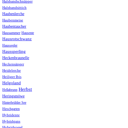
Halsbandschnäpper
Halsbandsittich
Haubenlerche
Haubenmeise
Haubentaucher
Hausammer
Hausente
Hausrotschwanz
Haussegler
Haussperling
Heckenbraunelle
Heckensänger
Heidelerche
Heiliger Ibis
Helgoland
Herbst
Hellabrunn
Heringsmöwe
Hinterbrühler See
Hirschgarten
Hybridente
Hybridgans
Hybridvogel