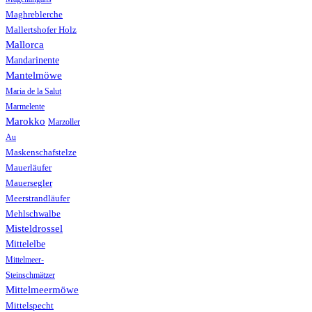
Maghreblerche
Mallertshofer Holz
Mallorca
Mandarinente
Mantelmöwe
Maria de la Salut
Marmelente
Marokko
Marzoller
Au
Maskenschafstelze
Mauerläufer
Mauersegler
Meerstrandläufer
Mehlschwalbe
Misteldrossel
Mittelelbe
Mittelmeer-
Steinschmätzer
Mittelmeermöwe
Mittelspecht