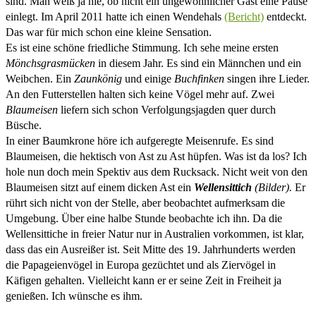
sind.
Man weiß ja nie, ob nicht ein ungewöhnlicher Gast eine Pause
einlegt. Im April 2011 hatte ich einen Wendehals
(Bericht)
entdeckt.
Das war für mich schon eine kleine Sensation.
Es ist eine schöne friedliche Stimmung. Ich sehe meine ersten
Mönchsgrasmücken
in diesem Jahr. Es sind ein Männchen und ein
Weibchen. Ein
Zaunkönig
und einige
Buchfinken
singen ihre Lieder.
An den Futterstellen halten sich keine Vögel mehr auf. Zwei
Blaumeisen
liefern sich schon Verfolgungsjagden quer durch
Büsche.
In einer Baumkrone höre ich aufgeregte Meisenrufe. Es sind
Blaumeisen, die hektisch von Ast zu Ast hüpfen. Was ist da los? Ich
hole nun doch mein Spektiv aus dem Rucksack. Nicht weit von den
Blaumeisen sitzt auf einem dicken Ast ein
Wellensittich
(Bilder).
Er
rührt sich nicht von der Stelle, aber beobachtet aufmerksam die
Umgebung. Über eine halbe Stunde beobachte ich ihn. Da die
Wellensittiche in freier Natur nur in Australien vorkommen, ist klar,
dass das ein Ausreißer ist. Seit Mitte des 19. Jahrhunderts werden
die Papageienvögel in Europa gezüchtet und als Ziervögel in
Käfigen gehalten. Vielleicht kann er er seine Zeit in Freiheit ja
genießen. Ich wünsche es ihm.