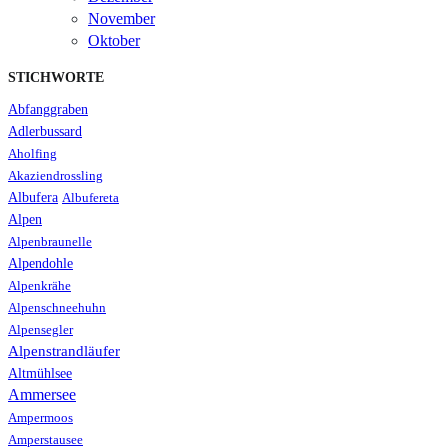
November
Oktober
STICHWORTE
Abfanggraben
Adlerbussard
Aholfing
Akaziendrossling
Albufera
Albufereta
Alpen
Alpenbraunelle
Alpendohle
Alpenkrähe
Alpenschneehuhn
Alpensegler
Alpenstrandläufer
Altmühlsee
Ammersee
Ampermoos
Amperstausee