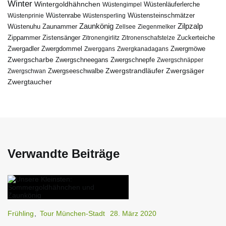
Winter
Wintergoldhähnchen
Wüstenläuferlerche
Wüstengimpel
Wüstenprinie
Wüstenrabe
Wüstensperling
Wüstensteinschmätzer
Zaunkönig
Zilpzalp
Zaunammer
Wüstenuhu
Zellsee
Ziegenmelker
Zippammer
Zistensänger
Zuckerteiche
Zitronengirlitz
Zitronenschafstelze
Zwergdommel
Zwergmöwe
Zwergadler
Zwerggans
Zwergkanadagans
Zwergscharbe
Zwergschneegans
Zwergschnepfe
Zwergschnäpper
Zwergstrandläufer
Zwergseeschwalbe
Zwergsäger
Zwergschwan
Zwergtaucher
Verwandte Beiträge
Frühling
,
Tour München-Stadt
28. März 2020