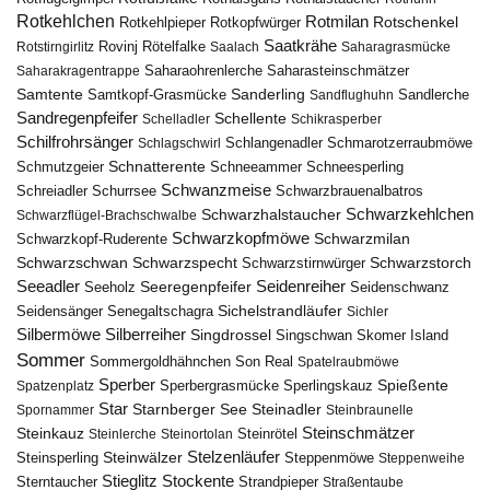
Rotkehlchen
Rotmilan
Rotschenkel
Rotkopfwürger
Rotkehlpieper
Saatkrähe
Rovinj
Rotstirngirlitz
Rötelfalke
Saalach
Saharagrasmücke
Saharasteinschmätzer
Saharakragentrappe
Saharaohrenlerche
Samtente
Sanderling
Samtkopf-Grasmücke
Sandflughuhn
Sandlerche
Sandregenpfeifer
Schellente
Schelladler
Schikrasperber
Schilfrohrsänger
Schlangenadler
Schlagschwirl
Schmarotzerraubmöwe
Schnatterente
Schmutzgeier
Schneeammer
Schneesperling
Schwanzmeise
Schwarzbrauenalbatros
Schreiadler
Schurrsee
Schwarzkehlchen
Schwarzhalstaucher
Schwarzflügel-Brachschwalbe
Schwarzkopfmöwe
Schwarzmilan
Schwarzkopf-Ruderente
Schwarzschwan
Schwarzspecht
Schwarzstirnwürger
Schwarzstorch
Seeadler
Seidenreiher
Seeregenpfeifer
Seeholz
Seidenschwanz
Seidensänger
Sichelstrandläufer
Senegaltschagra
Sichler
Silbermöwe
Silberreiher
Singdrossel
Singschwan
Skomer Island
Sommer
Sommergoldhähnchen
Son Real
Spatelraubmöwe
Sperber
Sperbergrasmücke
Spießente
Spatzenplatz
Sperlingskauz
Star
Starnberger See
Steinadler
Spornammer
Steinbraunelle
Steinschmätzer
Steinkauz
Steinrötel
Steinlerche
Steinortolan
Steinwälzer
Stelzenläufer
Steinsperling
Steppenmöwe
Steppenweihe
Stieglitz
Stockente
Sterntaucher
Strandpieper
Straßentaube