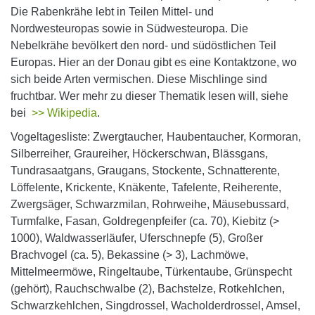
Die Rabenkrähe lebt in Teilen Mittel- und
Nordwesteuropas sowie in Südwesteuropa. Die
Nebelkrähe bevölkert den nord- und südöstlichen Teil
Europas. Hier an der Donau gibt es eine Kontaktzone, wo
sich beide Arten vermischen. Diese Mischlinge sind
fruchtbar. Wer mehr zu dieser Thematik lesen will, siehe
bei
>> Wikipedia
.
Vogeltagesliste: Zwergtaucher, Haubentaucher, Kormoran,
Silberreiher, Graureiher, Höckerschwan, Blässgans,
Tundrasaatgans, Graugans, Stockente, Schnatterente,
Löffelente, Krickente, Knäkente, Tafelente, Reiherente,
Zwergsäger, Schwarzmilan, Rohrweihe, Mäusebussard,
Turmfalke, Fasan, Goldregenpfeifer (ca. 70), Kiebitz (>
1000), Waldwasserläufer, Uferschnepfe (5), Großer
Brachvogel (ca. 5), Bekassine (> 3), Lachmöwe,
Mittelmeermöwe, Ringeltaube, Türkentaube, Grünspecht
(gehört), Rauchschwalbe (2), Bachstelze, Rotkehlchen,
Schwarzkehlchen, Singdrossel, Wacholderdrossel, Amsel,