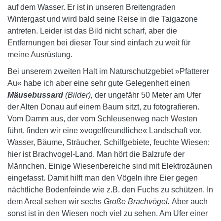
auf dem Wasser. Er ist in unseren Breitengraden
Wintergast und wird bald seine Reise in die Taigazone
antreten. Leider ist das Bild nicht scharf, aber die
Entfernungen bei dieser Tour sind einfach zu weit für
meine Ausrüstung.
Bei unserem zweiten Halt im Naturschutzgebiet »Pfatterer
Au« habe ich aber eine sehr gute Gelegenheit einen
Mäusebussard
(Bilder),
der ungefähr 50 Meter am Ufer
der Alten Donau auf einem Baum sitzt, zu fotografieren.
Vom Damm aus, der vom Schleusenweg nach Westen
führt, finden wir eine »vogelfreundliche« Landschaft vor.
Wasser, Bäume, Sträucher, Schilfgebiete, feuchte Wiesen:
hier ist Brachvogel-Land. Man hört die Balzrufe der
Männchen. Einige Wiesenbereiche sind mit Elektrozäunen
eingefasst. Damit hilft man den Vögeln ihre Eier gegen
nächtliche Bodenfeinde wie z.B. den Fuchs zu schützen. In
dem Areal sehen wir sechs
Große Brachvögel.
Aber auch
sonst ist in den Wiesen noch viel zu sehen. Am Ufer einer