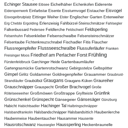
Echinger Stausee
Eichelhäher
Eiderente
Eichenkofen
Eibsee
Eisvogel
Eistaucher
Eidersperrwerk
Einfarbstar
Eisente
Eissturmvogel
Englischer Garten
Entenweiher
Eisvogelbrutplatz
Eittinger Weiher
Elster
Erlenzeisig
Fahlbürzel-Steinschmätzer
Erg Chebbi
Ergolding
Fahlsegler
Feldsperling
Feldlerche
Falkenbussard
Federsee
Feldschwirl
Felsenschwalbe
Felsensteinschmätzer
Felsenhuhn
Felsenkleiber
Fischadler
Fitis
Flaucher
Fichtenkreuzschnabel
Felsentaube
Flussregenpfeifer
Flussseeschwalbe
Flussuferläufer
Franken
Frühling
Friedhof am Perlacher Forst
Freisinger Moos
Gartenbaumläufer
Garchinger Heide
Fürstenfeldbruck
Gartenrotschwanz
Gartengrasmücke
Gebirgsstelze
Gelbspötter
Gimpel
Goldammer
Goldregenpfeifer
Girlitz
Grauammer
Graubrust-
Graugans
Graureiher
Graubülbül
Graugans-Küken
Strandläufer
Grauschnäpper
Großer Brachvogel
Grauspecht
Große
Grünfink
Großmöwen
Großtrappe
Rötelseeweiher
Gryllteiste
Gänsesäger
Grünschenkel
Grünspecht
Gänsegeier
Günzburg
Hachinger Tal
Habicht
Habichtsadler
Halbringschnäpper
Haubenlerche
Halsbandfrankolin
Halsbandschnäpper
Halsbandsittich
Haubentaucher
Haubenmeise
Hausammer
Hausente
Hausrotschwanz
Haussperling
Heckenbraunelle
Haussegler