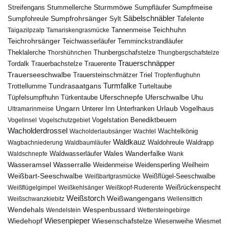
Sturmmöwe
Sumpfmeise
Streifengans
Sumpfläufer
Stummellerche
Sumpfrohrsänger
Säbelschnäbler
Sylt
Tafelente
Sumpfohreule
Teichhuhn
Tannenmeise
Taigazilpzalp
Tamariskengrasmücke
Teichrohrsänger
Teichwasserläufer
Temminckstrandläufer
Theklalerche
Thunbergschafstelze
Thorshühnchen
Thungbergschafstelze
Trauerschnäpper
Tordalk
Trauerbachstelze
Trauerente
Trauerseeschwalbe
Trauersteinschmätzer
Triel
Tropfenflughuhn
Turmfalke
Trottellumme
Tundrasaatgans
Turteltaube
Uferschnepfe
Tüpfelsumpfhuhn
Uferschwalbe
Türkentaube
Uhu
Urlaub
Ungarn
Unterer Inn
Vogelhaus
Ultramarinmeise
Unterfranken
Vogelstation Benediktbeuern
Vogelinsel
Vogelschutzgebiet
Wacholderdrossel
Wacholderlaubsänger
Wachtel
Wachtelkönig
Waldkauz
Waldohreule
Waldrapp
Wagbachniederung
Waldbaumläufer
Wales
Wanderfalke
Waldschnepfe
Waldwasserläufer
Wank
Wasseramsel
Wasserralle
Weidenmeise
Weidensperling
Weilheim
Weißbart-Seeschwalbe
Weißbartgrasmücke
Weißflügel-Seeschwalbe
Weißflügelgimpel
Weißkehlsänger
Weißkopf-Ruderente
Weißrückenspecht
Weißstorch
Weißwangengans
Weißschwanzkiebitz
Wellensittich
Wendehals
Wespenbussard
Wendelstein
Wettersteingebirge
Wiedehopf
Wiesenpieper
Wiesenschafstelze
Wiesmet
Wiesenweihe