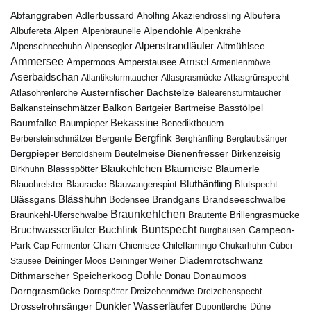
Abfanggraben
Albufera
Adlerbussard
Aholfing
Akaziendrossling
Alpen
Albufereta
Alpenbraunelle
Alpendohle
Alpenkrähe
Alpenstrandläufer
Alpenschneehuhn
Alpensegler
Altmühlsee
Ammersee
Amsel
Ampermoos
Amperstausee
Armenienmöwe
Aserbaidschan
Atlantiksturmtaucher
Atlasgrasmücke
Atlasgrünspecht
Austernfischer
Bachstelze
Atlasohrenlerche
Balearensturmtaucher
Balkon
Basstölpel
Balkansteinschmätzer
Bartgeier
Bartmeise
Bekassine
Baumfalke
Baumpieper
Benediktbeuern
Bergfink
Berbersteinschmätzer
Bergente
Berghänfling
Berglaubsänger
Bergpieper
Bienenfresser
Beutelmeise
Bertoldsheim
Birkenzeisig
Blaumeise
Blaukehlchen
Blaumerle
Birkhuhn
Blassspötter
Bluthänfling
Blauohrelster
Blauracke
Blutspecht
Blauwangenspint
Blässhuhn
Brandseeschwalbe
Blässgans
Brandgans
Bodensee
Braunkehlchen
Brillengrasmücke
Braunkehl-Uferschwalbe
Brautente
Bruchwasserläufer
Buchfink
Buntspecht
Campeon-
Burghausen
Park
Chiemsee
Chileflamingo
Cap Formentor
Cham
Chukarhuhn
Cúber-
Diademrotschwanz
Stausee
Deininger Moos
Deininger Weiher
Dohle
Dithmarscher Speicherkoog
Donau
Donaumoos
Dorngrasmücke
Dornspötter
Dreizehenmöwe
Dreizehenspecht
Drosselrohrsänger
Dunkler Wasserläufer
Düne
Dupontlerche