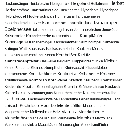
Herbst
Helgoland
Heidelerche
Heiliger Ibis
Heckensänger
Hellabrunn
Heringsmöwe
Hybridgans
Hinterbrühler See
Hirschgarten
Hybridente
Höckerschwan
Hybridvogel
Hühnergans
Irantrauermeise
Ismaninger
Isar
Isarmündung
Isabellsteinschmätzer
Isarmoos
Speichersee
Italiensperling
Jagdfasan
Johanneskirchen
Jungvögel
Kampfläufer
Kaiseradler
Kalanderlerche
Kammblässhuhn
Kanadagans
Karmingimpel
Karwendel
Kanarienvogel
Kappenammer
Katinger Watt
Kaukasus
Kaukasusbirkhuhn
Kaukasuskönigshuhn
Kiebitz
Kernbeißer
Kaukasussteinschmätzer
Kelbra
Kiebitzregenpfeifer
Kleiber
Klappergrasmücke
Kieswerke Berglern
Kleines Sumpfhuhn
Kleinspecht
Kleine Bergente
Klippenkleiber
Kohlmeise
Knutt
Knäkente
Kolbenente
Knackerlerche
Kolkrabe
Kormoran
Kornweihe
Kranich
Kreuzeck
Korallenmöwe
Kreuzstauden
Krickente
Kuckuck
Kroatien
Kronenflughuhn
Krumltal
Krähenscharbe
Kuhreiher
Küstenseeschwalbe
Kurzschnabelgans
Kurzzehenlerche
Lachmöwe
Lannerfalke
Lachseeschwalbe
Lebensraumanalyse
Lech
Löffelente
Löffler
Loisach-Kochelsee-Moor
Magellangans
Mallorca
Mandarinente
Maghreblerche
Mallertshofer Holz
Marokko
Mantelmöwe
Maria de la Salut
Marmelente
Marzoller Au
Maskenschafstelze
Mauersegler
Mauerläufer
Meerstrandläufer