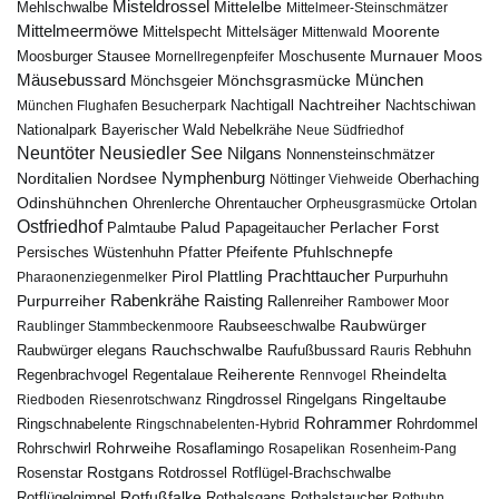
Misteldrossel
Mehlschwalbe
Mittelelbe
Mittelmeer-Steinschmätzer
Mittelmeermöwe
Mittelsäger
Moorente
Mittelspecht
Mittenwald
Murnauer Moos
Moosburger Stausee
Mornellregenpfeifer
Moschusente
Mäusebussard
München
Mönchsgeier
Mönchsgrasmücke
Nachtreiher
Nachtigall
München Flughafen Besucherpark
Nachtschiwan
Nebelkrähe
Nationalpark Bayerischer Wald
Neue Südfriedhof
Neuntöter
Neusiedler See
Nilgans
Nonnensteinschmätzer
Nymphenburg
Norditalien
Nordsee
Nöttinger Viehweide
Oberhaching
Odinshühnchen
Ohrentaucher
Ortolan
Ohrenlerche
Orpheusgrasmücke
Ostfriedhof
Palud
Palmtaube
Papageitaucher
Perlacher Forst
Pfuhlschnepfe
Pfeifente
Persisches Wüstenhuhn
Pfatter
Pirol
Prachttaucher
Plattling
Purpurhuhn
Pharaonenziegenmelker
Rabenkrähe
Purpurreiher
Raisting
Rallenreiher
Rambower Moor
Raubwürger
Raubseeschwalbe
Raublinger Stammbeckenmoore
Rauchschwalbe
Raubwürger elegans
Rebhuhn
Raufußbussard
Rauris
Reiherente
Rheindelta
Regenbrachvogel
Regentalaue
Rennvogel
Ringeltaube
Ringdrossel
Ringelgans
Riedboden
Riesenrotschwanz
Rohrammer
Ringschnabelente
Ringschnabelenten-Hybrid
Rohrdommel
Rohrweihe
Rohrschwirl
Rosaflamingo
Rosapelikan
Rosenheim-Pang
Rostgans
Rotdrossel
Rosenstar
Rotflügel-Brachschwalbe
Rotfußfalke
Rothalsgans
Rothalstaucher
Rotflügelgimpel
Rothuhn