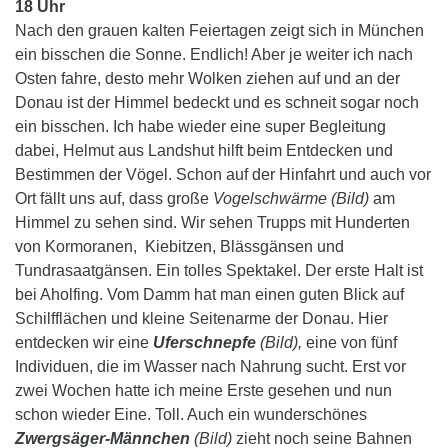
18 Uhr
Nach den grauen kalten Feiertagen zeigt sich in München
ein bisschen die Sonne. Endlich! Aber je weiter ich nach
Osten fahre, desto mehr Wolken ziehen auf und an der
Donau ist der Himmel bedeckt und es schneit sogar noch
ein bisschen. Ich habe wieder eine super Begleitung
dabei, Helmut aus Landshut hilft beim Entdecken und
Bestimmen der Vögel.
Schon auf der Hinfahrt und auch vor
Ort fällt uns auf, dass große
Vogelschwärme (Bild)
am
Himmel zu sehen sind. Wir sehen Trupps mit Hunderten
von Kormoranen, Kiebitzen, Blässgänsen und
Tundrasaatgänsen. Ein tolles Spektakel. Der erste Halt ist
bei Aholfing. Vom Damm hat man einen guten Blick auf
Schilfflächen und kleine Seitenarme der Donau. Hier
entdecken wir eine
Uferschnepfe
(Bild),
eine von fünf
Individuen, die im Wasser nach Nahrung sucht. Erst vor
zwei Wochen hatte ich meine Erste gesehen und nun
schon wieder Eine. Toll. Auch ein wunderschönes
Zwergsäger-Männchen
(Bild)
zieht noch seine Bahnen